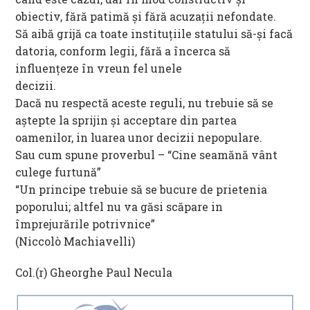
obiectiv, fără patimă și fără acuzații nefondate.
Să aibă grijă ca toate instituțiile statului să-și facă
datoria, conform legii, fără a încerca să
influențeze în vreun fel unele
decizii.
Dacă nu respectă aceste reguli, nu trebuie să se
aștepte la sprijin și acceptare din partea
oamenilor, in luarea unor decizii nepopulare.
Sau cum spune proverbul – “Cine seamănă vânt
culege furtună”
“Un principe trebuie să se bucure de prietenia
poporului; altfel nu va găsi scăpare in
împrejurările potrivnice”
(Niccolò Machiavelli)
Col.(r) Gheorghe Paul Necula