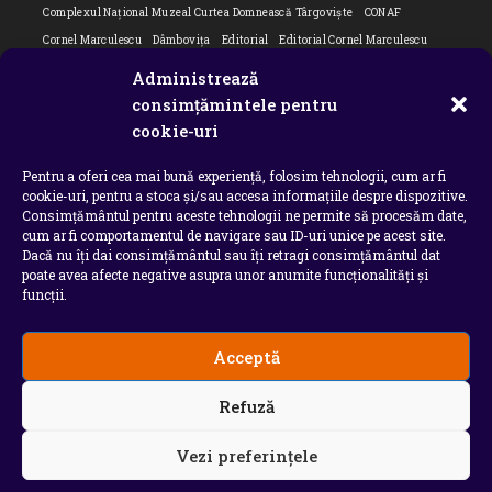
Complexul Național Muzeal Curtea Domnească Târgoviște
CONAF
Cornel Marculescu
Dâmbovița
Editorial
Editorial Cornel Marculescu
Editorial literar
Electrica
Flori Bungete
Guvern
Administrează
intreruperi energie electrica
ipj dambovita
ISU "Basarab I" Dâmbovița
consimțămintele pentru
Isu dambovita Basarab I Dambovita
ITM Dambovita
cookie-uri
JURNAL DE CĂLĂTORIE
Laurențiu Ștefan Szemkovics
MApN
Pentru a oferi cea mai bună experiență, folosim tehnologii, cum ar fi
Ministerul Educației
ministerul sanatatii
Nu-ți uita istoria
Oana Filip
cookie-uri, pentru a stoca și/sau accesa informațiile despre dispozitive.
Prefectura dambovita
Primaria Dragodana
Primaria Lucieni
Consimțământul pentru aceste tehnologii ne permite să procesăm date,
primaria Răzvad
Primaria Ulmi
primăria Târgoviște
PSD Dambovita
cum ar fi comportamentul de navigare sau ID-uri unice pe acest site.
Dacă nu îți dai consimțământul sau îți retragi consimțământul dat
psiholog
Serial
Situatia Covid 19 Dambovita
Situație Covid-19
poate avea afecte negative asupra unor anumite funcționalități și
Universitatea Valahia
funcții.
Acceptă
Copyright 2026 - Chindia Media
Refuză
Utilizatorii pot descarca si tipari continut de pe acest
site doar pentru uzul personal sau necomercial. Sunt
INTERZISE copierea, reproducerea, recompilarea,
Vezi preferințele
decompilarea, distribuirea, publicarea, afisarea,
modificarea, crearea de produse sau servicii complete