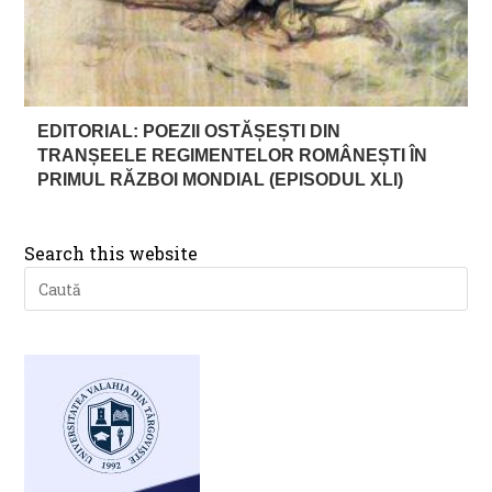
EDITORIAL: POEZII OSTĂȘEȘTI DIN
TRANȘEELE REGIMENTELOR ROMÂNEȘTI ÎN
PRIMUL RĂZBOI MONDIAL (EPISODUL XLI)
Search this website
Pre
Es
to
clo
th
se
pan