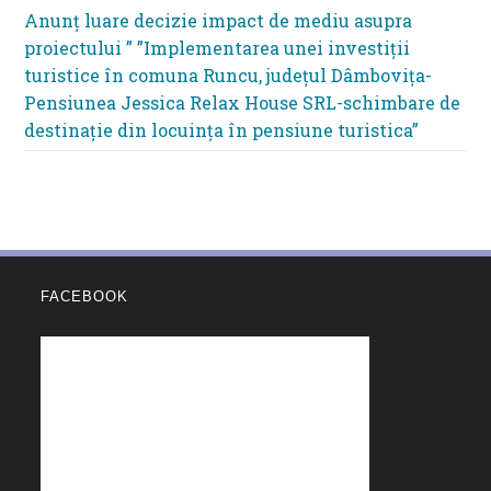
Anunț luare decizie impact de mediu asupra
proiectului ” ”Implementarea unei investiții
turistice în comuna Runcu, județul Dâmbovița-
Pensiunea Jessica Relax House SRL-schimbare de
destinație din locuința în pensiune turistica”
FACEBOOK