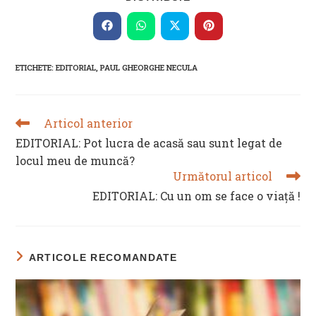
THIS
CONTENT
Opens
Opens
Opens
Opens
in
in
in
in
a
a
a
a
new
new
new
new
ETICHETE
:
EDITORIAL
,
PAUL GHEORGHE NECULA
window
window
window
window
Articol anterior
READ
MORE
EDITORIAL: Pot lucra de acasă sau sunt legat de
ARTICLES
locul meu de muncă?
Următorul articol
EDITORIAL: Cu un om se face o viață !
ARTICOLE RECOMANDATE