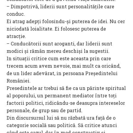
– Dimpotrivă, liderii sunt personalitățile care
conduc.
Ei atrag adepți folosindu-și puterea de idei. Nu cer
niciodată loialitate. Ei folosesc puterea de
atracție.
– Conducătorii sunt aroganti, dar liderii sunt
modici și rămân mereu deschiși la sugestii.
In situații critice cum este aceasta prin care
trecem acum avem nevoie, mai mult ca oricând,
de un lider adevărat, in persoana Președintelui
României.
Presedintele ar trebui să fie ca un părinte spiritual
al poporului, un permanent mediator între toți
factorii politici, ridicându-se deasupra intereselor
personale, de grup sau de partid.
Din discursursul lui să nu răzbată ura față de o
categorie socială sau politică. Să critice atunci
când este cazul, dar în mod constructiv și