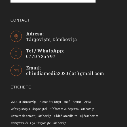
CONTACT
Adresa:
Târgoviște, Dâmbovița
Tel / WhatsApp:
0770 726 797
Opens
Email:
in
chindiamedia2020 ( at ) gmail.com
Opens
your
in
application
your
ETICHETE
applicatio
AJOFM Dâmbovița
Alesandru Duțu
anaf
Anunt
APIA
Arhiepiscopia Târgoviștei
Biblioteca Județeană Dâmbovița
Camera de comerț Dâmbovița
Chindiamedia.ro
Cj dambovita
Compania de Apă Târgoviște Dâmbovița