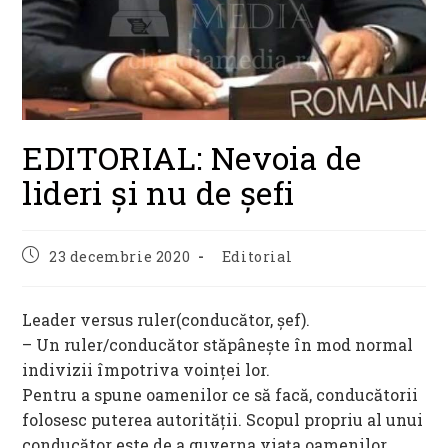
EDITORIAL: Nevoia de
lideri și nu de șefi
Post
Post
23 decembrie 2020
Editorial
published:
category:
Leader versus ruler(conducător, șef).
– Un ruler/conducător stăpânește în mod normal
indivizii împotriva voinței lor.
Pentru a spune oamenilor ce să facă, conducătorii
folosesc puterea autorității. Scopul propriu al unui
conducător este de a guverna viața oamenilor.