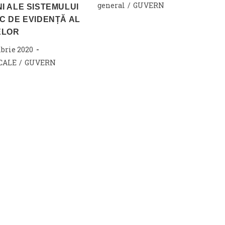
published:
Post
general
/
GUVERN
I ALE SISTEMULUI
category:
C DE EVIDENȚĂ AL
ELOR
brie 2020
CALE
/
GUVERN