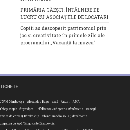
PRIMĂRIA GĂEȘTI: ÎNTÂLNIRE DE
LUCRU CU ASOCIAȚIILE DE LOCATARI
Copiii au descoperit patrimoniul prin
joc și creativitate în primele zile ale
programului „Vacanță la muzeu”
ETICHETE
JOFM Dâmbovița
Alesandru Duțu
anaf
Anunt
APIA
rhiepiscopia Târgoviștei
Biblioteca Județeană Dâmbovița
Bucegi
amera de comerț Dâmbovița
Chindiamedia.ro
Cj dambovita
ompania de Apă Târgoviște Dâmbovița