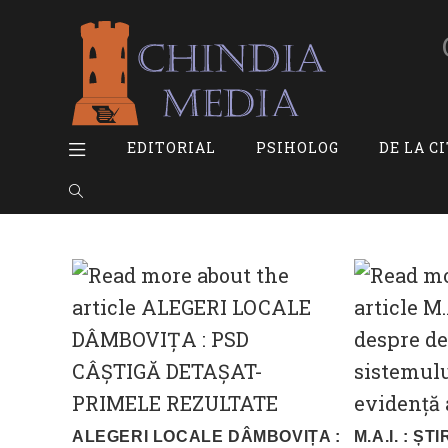
Skip
to
content
EDITORIAL
PSIHOLOG
DE LA C
TOGGLE
WEBSITE
SEARCH
ALEGERI LOCALE DÂMBOVIȚA :
M.A.I. : Ș