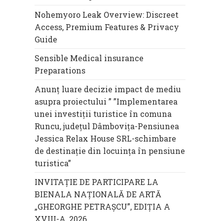
Nohemyoro Leak Overview: Discreet
Access, Premium Features & Privacy
Guide
Sensible Medical insurance
Preparations
Anunț luare decizie impact de mediu
asupra proiectului ” ”Implementarea
unei investiții turistice în comuna
Runcu, județul Dâmbovița-Pensiunea
Jessica Relax House SRL-schimbare
de destinație din locuința în pensiune
turistica”
INVITAȚIE DE PARTICIPARE LA
BIENALA NAȚIONALĂ DE ARTĂ
„GHEORGHE PETRAȘCU”, EDIŢIA A
XVIII-A, 2026