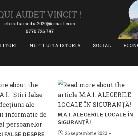
QUI AUDET VINCIT !
chindiamedia2020@gmail.com
0770.726.797
ITITORI
NU-ȚI UITA ISTORIA
SOCIAL
ECON
M.A.I: ALEGERILE LOCALE ÎN
SIGURANȚĂ!
Post
26 septembrie 2020
TIRI FALSE DESPRE