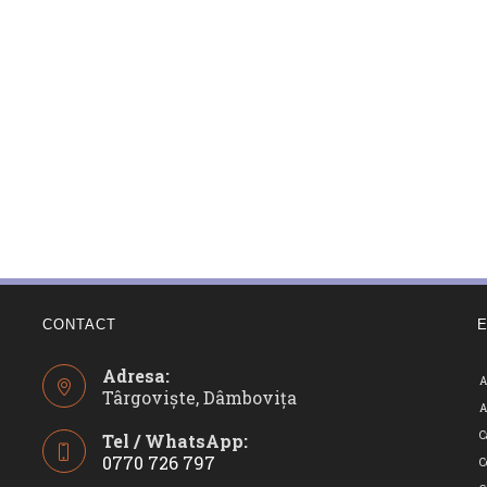
CONTACT
Adresa:
A
Târgoviște, Dâmbovița
A
C
Tel / WhatsApp:
0770 726 797
C
Opens