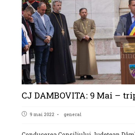
CJ DAMBOVITA: 9 Mai – trip
Post
Post
9 mai 2022
general
published:
category:
Conducerea Consiliului Județean Dâmbov