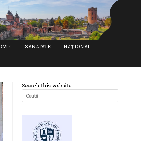
OMIC
SANATATE
NAȚIONAL
Search this website
Press
Escape
to
close
the
search
panel.