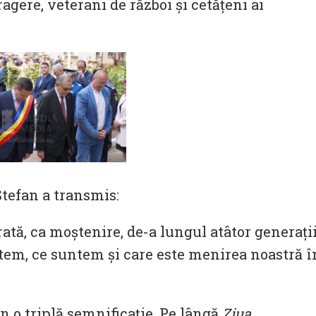
ragere, veterani de război și cetățeni ai
Ștefan a transmis:
rată, ca moştenire, de-a lungul atâtor generaţii
tem, ce suntem şi care este menirea noastră î
 o triplă semnificaţie. Pe lângă
Ziua