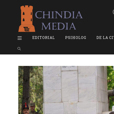
Skip
to
content
EDITORIAL
PSIHOLOG
DE LA C
Toggle
website
search