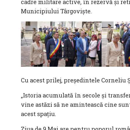
cadre militare active, în rezervă şi ret
Municipiului Târgoviște.
Cu acest prilej, președintele Corneliu 
„Istoria acumulată în secole şi transfe
vine astăzi să ne amintească cine sun
acest spaţiu.
Ziua de 9 Mai are pentru poporul român