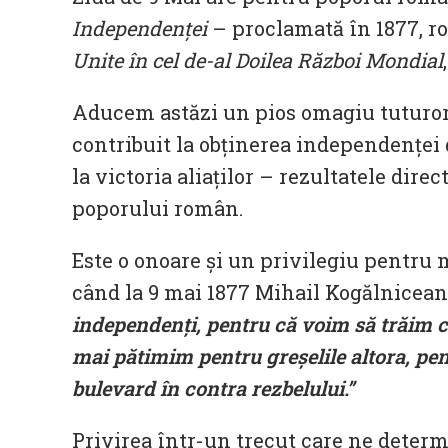
Independenţei
– proclamată în 1877, r
Unite în cel de-al Doilea Război Mondial
Aducem astăzi un pios omagiu tuturor 
contribuit la obţinerea independenţei d
la victoria aliaţilor – rezultatele dire
poporului român.
Este o onoare și un privilegiu pentru m
când la 9 mai 1877 Mihail Kogălnicean
independenți, pentru că voim să trăim c
mai pătimim pentru greșelile altora, pent
bulevard în contra rezbelului.”
Privirea într-un trecut care ne determ