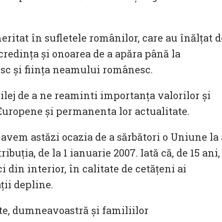
ritat în sufletele românilor, care au înălţat d
 credinţa şi onoarea de a apăra până la
sc şi fiinţa neamului românesc.
ilej de a ne reaminti importanţa valorilor şi
 Europene şi permanenta lor actualitate.
 avem astăzi ocazia de a sărbători o Uniune la 
buţia, de la 1 ianuarie 2007. Iată că, de 15 ani,
 din interior, în calitate de cetăţeni ai
ţii depline.
e, dumneavoastră şi familiilor