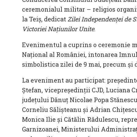
ceremonialul militar – religios organ
la Teiș, dedicat
Zilei Independenței de 
Victoriei Națiunilor Unite
.
Evenimentul a cuprins o ceremonie mil
Naţional al României, intonarea Imnulu
simbolistica zilei de 9 mai, precum şi 
La eveniment au participat: președint
Ștefan, vicepreşedinții CJD, Luciana Cr
județului Dănuț Nicolae Popa Stănescu
Corneliu Sălișteanu și Adrian Chițesc
Monica Ilie și Cătălin Rădulescu, repr
Garnizoanei, Ministerului Administrație