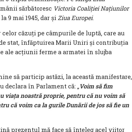
omânii sărbătoresc
Victoria Coaliţiei Naţiunilor
, la 9 mai 1945, dar şi
Ziua Europei
.
celor căzuţi pe câmpurile de luptă, care au
e stat, înfăptuirea Marii Uniri şi contribuţia
cte ale acţiunii ferme a armatei în slujba
ine să particip astăzi, la această manifestare,
u declara în Parlament că: „
Voim să fim
u viaţa noastră proprie, pentru că nu voim să
ru că voim ca la gurile Dunării de jos să fie un
ină prezentul mă face să înţeleg acel viitor