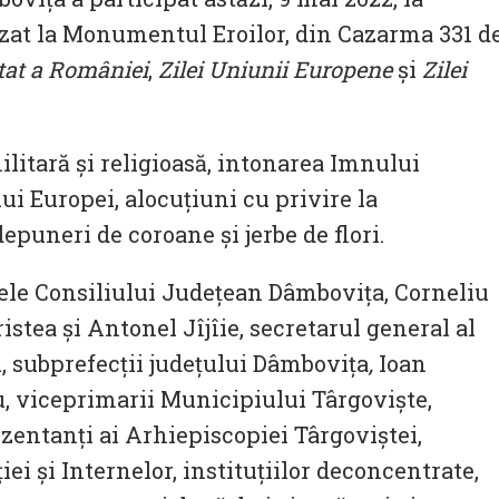
izat la Monumentul Eroilor, din Cazarma 331 d
Stat a României
,
Zilei Uniunii Europene
și
Zilei
itară şi religioasă, intonarea Imnului
i Europei, alocuţiuni cu privire la
depuneri de coroane şi jerbe de flori.
ele Consiliului Județean Dâmbovița, Corneliu
istea și Antonel Jîjîie, secretarul general al
, subprefecții judeţului Dâmboviţa
,
Ioan
u, viceprimarii Municipiului Târgovişte,
ezentanţi ai Arhiepiscopiei Târgoviștei,
i și Internelor, instituțiilor deconcentrate,