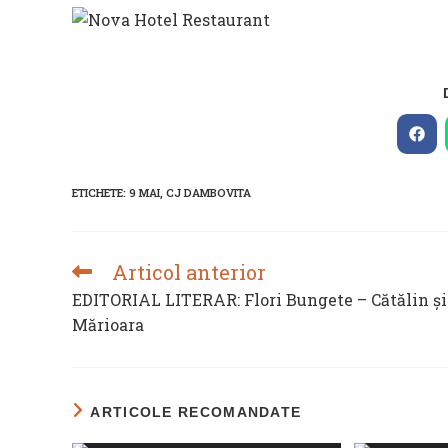
Ope
in
a
new
ETICHETE
:
9 MAI
,
CJ DAMBOVITA
win
Articol anterior
READ
MORE
EDITORIAL LITERAR: Flori Bungete – Cătălin și
ARTICLES
Mărioara
ARTICOLE RECOMANDATE