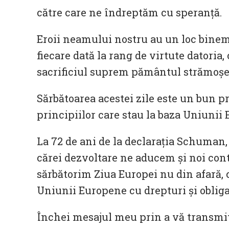
către care ne îndreptăm cu speranţă.
Eroii neamului nostru au un loc bineme
fiecare dată la rang de virtute datoria,
sacrificiul suprem pământul strămoşe
Sărbătoarea acestei zile este un bun pr
principiilor care stau la baza Uniunii
La 72 de ani de la declaraţia Schuman,
cărei dezvoltare ne aducem şi noi contri
sărbătorim Ziua Europei nu din afară, ci
Uniunii Europene cu drepturi şi obliga
Închei mesajul meu prin a vă transmit