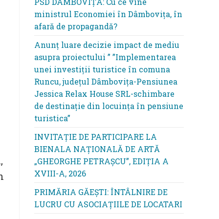
PSD DÂMBOVIȚA: Cu ce vine
ministrul Economiei în Dâmbovița, în
afară de propagandă?
Anunț luare decizie impact de mediu
asupra proiectului ” ”Implementarea
unei investiții turistice în comuna
Runcu, județul Dâmbovița-Pensiunea
Jessica Relax House SRL-schimbare
de destinație din locuința în pensiune
turistica”
INVITAȚIE DE PARTICIPARE LA
BIENALA NAȚIONALĂ DE ARTĂ
,
„GHEORGHE PETRAȘCU”, EDIŢIA A
XVIII-A, 2026
n
PRIMĂRIA GĂEȘTI: ÎNTÂLNIRE DE
LUCRU CU ASOCIAȚIILE DE LOCATARI