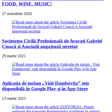
FOOD, WINE, MUSIC!
27 noiembrie 2020
Societatea Civilă Profesională de Avocați Gabriel
Cioacă și Asociații angajează secretar
29 martie 2021
Aplicaţia de turism „Visit Damboviţa” este
disponibilă în Google Play și în App Store
23 martie 2023