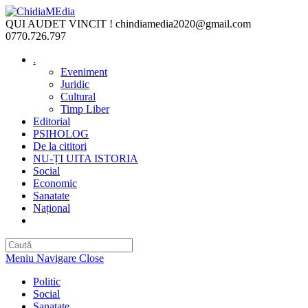
Skip
to
QUI AUDET VINCIT !
chindiamedia2020@gmail.com
content
0770.726.797
.
Eveniment
Juridic
Cultural
Timp Liber
Editorial
PSIHOLOG
De la cititori
NU-ȚI UITA ISTORIA
Social
Economic
Sanatate
Național
Toggle
website
search
Meniu Navigare
Close
Politic
Social
Sanatate