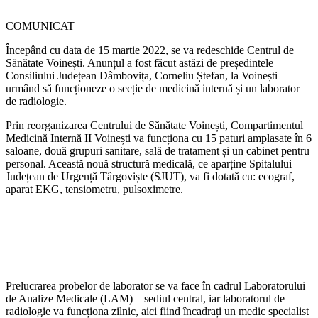
COMUNICAT
Începând cu data de 15 martie 2022, se va redeschide Centrul de
Sănătate Voinești. Anunțul a fost făcut astăzi de președintele
Consiliului Județean Dâmbovița, Corneliu Ștefan, la Voinești
urmând să funcționeze o secție de medicină internă și un laborator
de radiologie.
Prin reorganizarea Centrului de Sănătate Voinești, Compartimentul
Medicină Internă II Voinești va funcționa cu 15 paturi amplasate în 6
saloane, două grupuri sanitare, sală de tratament și un cabinet pentru
personal. Această nouă structură medicală, ce aparține Spitalului
Județean de Urgență Târgoviște (SJUT), va fi dotată cu: ecograf,
aparat EKG, tensiometru, pulsoximetre.
Prelucrarea probelor de laborator se va face în cadrul Laboratorului
de Analize Medicale (LAM) – sediul central, iar laboratorul de
radiologie va funcționa zilnic, aici fiind încadrați un medic specialist