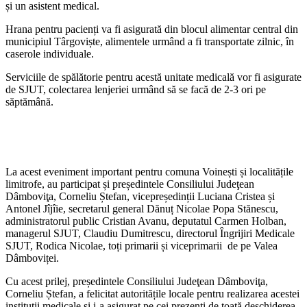
și un asistent medical.
Hrana pentru pacienți va fi asigurată din blocul alimentar central din
municipiul Târgoviște, alimentele urmând a fi transportate zilnic, în
caserole individuale.
Serviciile de spălătorie pentru acestă unitate medicală vor fi asigurate
de SJUT, colectarea lenjeriei urmând să se facă de 2-3 ori pe
săptămână.
La acest eveniment important pentru comuna Voinești și localitățile
limitrofe, au participat și președintele Consiliului Judeţean
Dâmboviţa, Corneliu Ștefan, vicepreședinții Luciana Cristea și
Antonel Jîjîie, secretarul general Dănuț Nicolae Popa Stănescu,
administratorul public Cristian Avanu, deputatul Carmen Holban,
managerul SJUT, Claudiu Dumitrescu, directorul Îngrijiri Medicale
SJUT, Rodica Nicolae, toți primarii și viceprimarii de pe Valea
Dâmboviței.
Cu acest prilej, președintele Consiliului Judeţean Dâmboviţa,
Corneliu Ștefan, a felicitat autoritățile locale pentru realizarea acestei
instituții medicale și i-a asigurat pe cei prezenți de toată deschiderea