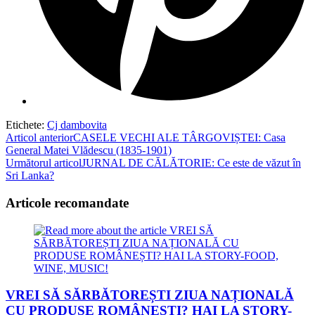
Etichete
:
Cj dambovita
Read
Articol anterior
CASELE VECHI ALE TÂRGOVIȘTEI: Casa
General Matei Vlădescu (1835-1901)
more
Următorul articol
JURNAL DE CĂLĂTORIE: Ce este de văzut în
articles
Sri Lanka?
Articole recomandate
VREI SĂ SĂRBĂTOREȘTI ZIUA NAȚIONALĂ
CU PRODUSE ROMÂNEȘTI? HAI LA STORY-