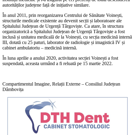
autorităților județene față de inițiative similare.
În anul 2011, prin reorganizarea Centrului de Sănătate Voinești,
structurile medicale existente au devenit secții și laboratoare ale
Spitalului Județean de Urgență Târgoviște. Ca atare, în structura
organizatorică a Spitalului Județean de Urgență Târgoviște a fost
inclusă și unitatea medicală de la Voinești, cu secția medicină internă
III, dotată cu 25 paturi, laborator de radiologie și imagistică IV și
cabinet ambulatoriu – medicină internă.
În luna aprilie a anului 2020, activitatea secției Voinești a fost
suspendată, aceasta urmând a fi reluată pe 15 martie 2022.
Compartimentul Imagine, Relații Externe – Consiliul Județean
Dâmbovița