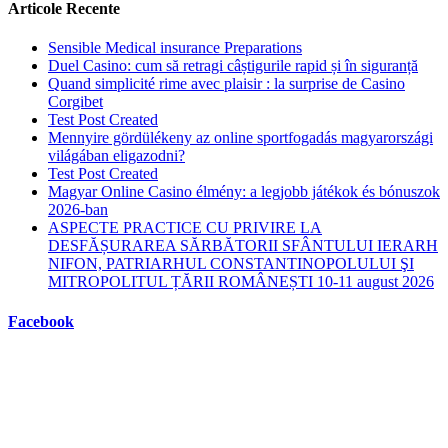
Articole Recente
Sensible Medical insurance Preparations
Duel Casino: cum să retragi câștigurile rapid și în siguranță
Quand simplicité rime avec plaisir : la surprise de Casino
Corgibet
Test Post Created
Mennyire gördülékeny az online sportfogadás magyarországi
világában eligazodni?
Test Post Created
Magyar Online Casino élmény: a legjobb játékok és bónuszok
2026-ban
ASPECTE PRACTICE CU PRIVIRE LA
DESFĂȘURAREA SĂRBĂTORII SFÂNTULUI IERARH
NIFON, PATRIARHUL CONSTANTINOPOLULUI ŞI
MITROPOLITUL ȚĂRII ROMÂNEȘTI 10-11 august 2026
Facebook