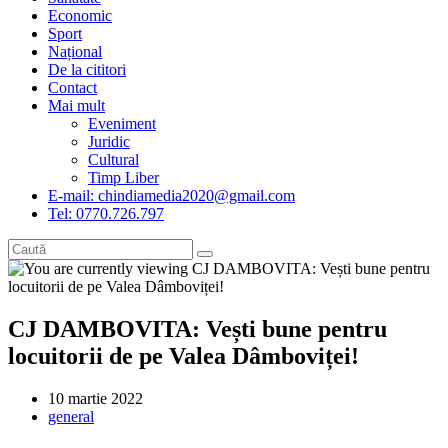
Economic
Sport
Național
De la cititori
Contact
Mai mult
Eveniment
Juridic
Cultural
Timp Liber
E-mail: chindiamedia2020@gmail.com
Tel: 0770.726.797
CJ DAMBOVITA: Vești bune pentru
locuitorii de pe Valea Dâmboviței!
Post
10 martie 2022
published:
Post
general
category: