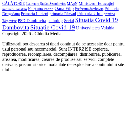
Ministerul Educației
CĂLĂTORIE
MApN
Laurențiu Ștefan Szemkovics
Oana Filip
Primaria
Nu-ți uita istoria
ministerul sanatatii
Prefectura dambovita
Primaria Ulmi
Primaria Lucieni
primaria Răzvad
Dragodana
primăria
Situatia Covid 19
psiholog
PSD Dambovita
Serial
Târgoviște
Situație Covid-19
Dambovita
Universitatea Valahia
Copyright 2026 - Chindia Media
Utilizatorii pot descarca si tipari continut de pe acest site doar pentru
uzul personal sau necomercial. Sunt INTERZISE copierea,
reproducerea, recompilarea, decompilarea, distribuirea, publicarea,
afisarea, modificarea, crearea de produse sau servicii complete
derivate, precum si orice modalitate de exploatare a continutului site-
ului .