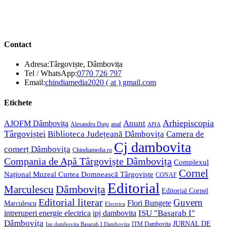
Contact
Adresa:
Târgoviște, Dâmbovița
Opens
Tel / WhatsApp:
0770 726 797
in
Opens
Email:
chindiamedia2020 ( at ) gmail.com
your
in
application
your
Etichete
application
Anunt
Arhiepiscopia
AJOFM Dâmbovița
Alesandru Duțu
anaf
APIA
Târgoviștei
Biblioteca Județeană Dâmbovița
Camera de
Cj dambovita
comerț Dâmbovița
Chindiamedia.ro
Compania de Apă Târgoviște Dâmbovița
Complexul
Cornel
Național Muzeal Curtea Domnească Târgoviște
CONAF
Editorial
Dâmbovița
Marculescu
Editorial Cornel
Editorial literar
Guvern
Flori Bungete
Marculescu
Electrica
ISU "Basarab I"
intreruperi energie electrica
ipj dambovita
Dâmbovița
JURNAL DE
ITM Dambovita
Isu dambovita Basarab I Dambovita