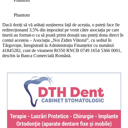
Phantom
Phantom
Dacă doriți să vă arătați susținerea față de aceștia, o puteți face fie
redirecționand 3,5% din impozitul pe venit către asociația pe care
tinerii au format-o ca să poată primi donații sau puteți dona direct în
contul acesteia – Asociația „Noi Zidim Viitorul”, cu sediul în
Târgoviște, înregistrată la Administrația Finanțelor cu numărul
41845282, cont de virament RO50 RNCB 0749 1654 5366 0001,
deschis la Banca Comercială Română.