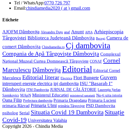
Opens
Tel / WhatsApp:
0770 726 797
in
Opens
Email:
chindiamedia2020 ( at ) gmail.com
your
in
application
your
Etichete
application
Anunt
Arhiepiscopia
AJOFM Dâmbovița
Alesandru Duțu
anaf
APIA
Târgoviștei
Biblioteca Județeană Dâmbovița
Camera de
Bucegi
Cj dambovita
comerț Dâmbovița
Chindiamedia.ro
Compania de Apă Târgoviște Dâmbovița
Complexul
Cornel
Național Muzeal Curtea Domnească Târgoviște
CONAF
Editorial
Dâmbovița
Marculescu
Editorial Cornel
Editorial literar
Guvern
Flori Bungete
Marculescu
Electrica
ISU "Basarab I"
intreruperi energie electrica
ipj dambovita
Dâmbovița
JURNAL DE CĂLĂTORIE
Laurențiu Ștefan
ITM Dambovita
Ministerul Educației
MApN
Szemkovics
Nu-ți uita istoria
ministerul sanatatii
Oana Filip
Primaria Lucieni
Primaria Dragodana
Prefectura dambovita
Primaria Ulmi
primaria Răzvad
PSD Dambovita
primăria Târgoviște
Situație
Situatia Covid 19 Dambovita
psiholog
Serial
Covid-19
Universitatea Valahia
Copyright 2026 - Chindia Media