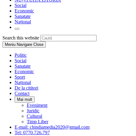
Social
Economic
Sanatate
Național
Toggle
website
Press
Search this website
search
Escape
Meniu Navigare
Close
to
close
Politic
the
Social
search
Sanatate
panel.
Economic
Sport
Național
De la cititori
Contact
Mai mult
Eveniment
Juridic
Cultural
Timp Liber
E-mail: chindiamedia2020@gmail.com
Tel: 0770.726.797