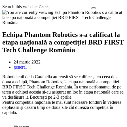
Search this website
Echipa Phantom Robotics s-a calificat la
etapa națională a competiției BRD FIRST
Tech Challenge România
Post
24 martie 2022
published:
Post
general
category:
Roboticienii de la Carabella au reușit să se califice și cu ceea de a
doua a echipă, Phantom Robotics, la etapa națională a competiției
BRD FIRST Tech Challenge România. În urma perfomanței de pe
teren a echipei aceștia și-au asigurat un loc în etapa națională care se
va desfășura la București pe 2-3 aprilie.
Pentru competiția națională le mai sunt necesare fonduri în vederea
deplasării și cazării timp de două zile cât durează competiția în
capitală.