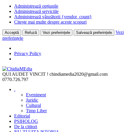
Administrează opțiunile
Administrează serviciile
Administrează vânzătorii {vendor_count}
Citește mai multe despre aceste scopuri
Vezi
Acceptă
Refuză
Vezi preferințele
Salvează preferințele
preferințele
Privacy Policy
Skip
to
QUI AUDET VINCIT !
chindiamedia2020@gmail.com
content
0770.726.797
.
Eveniment
Juridic
Cultural
Timp Liber
Editorial
PSIHOLOG
De la cititori
NU-ȚI UITA ISTORIA