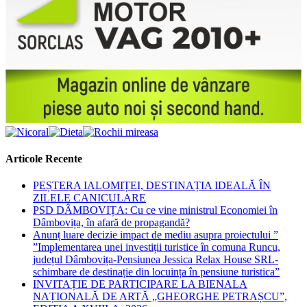
Articole Recente
PEȘTERA IALOMIȚEI, DESTINAȚIA IDEALĂ ÎN
ZILELE CANICULARE
PSD DÂMBOVIȚA: Cu ce vine ministrul Economiei în
Dâmbovița, în afară de propagandă?
Anunț luare decizie impact de mediu asupra proiectului ”
”Implementarea unei investiții turistice în comuna Runcu,
județul Dâmbovița-Pensiunea Jessica Relax House SRL-
schimbare de destinație din locuința în pensiune turistica”
INVITAȚIE DE PARTICIPARE LA BIENALA
NAȚIONALĂ DE ARTĂ „GHEORGHE PETRAȘCU”,