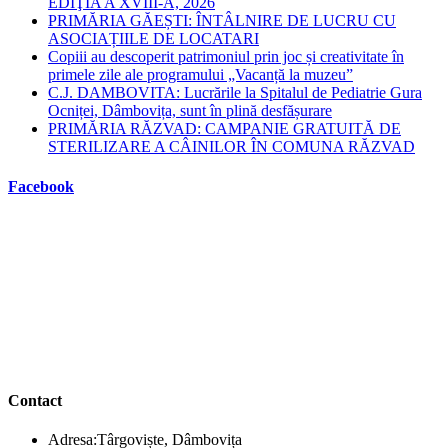
EDIŢIA A XVIII-A, 2026
PRIMĂRIA GĂEȘTI: ÎNTÂLNIRE DE LUCRU CU
ASOCIAȚIILE DE LOCATARI
Copiii au descoperit patrimoniul prin joc și creativitate în
primele zile ale programului „Vacanță la muzeu”
C.J. DAMBOVITA: Lucrările la Spitalul de Pediatrie Gura
Ocniței, Dâmbovița, sunt în plină desfășurare
PRIMĂRIA RĂZVAD: CAMPANIE GRATUITĂ DE
STERILIZARE A CÂINILOR ÎN COMUNA RĂZVAD
Facebook
Contact
Adresa:
Târgoviște, Dâmbovița