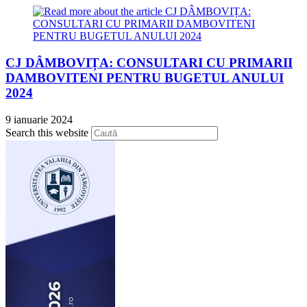
CJ DÂMBOVIȚA: CONSULTARI CU PRIMARII
DAMBOVITENI PENTRU BUGETUL ANULUI
2024
9 ianuarie 2024
Press
Search this website
Escape
to
close
the
search
panel.