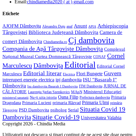
in
Opens
Email:
chindiamedia2020 ( at ) gmail.com
your
in
application
your
Etichete
application
Anunt
Arhiepiscopia
AJOFM Dâmbovița
Alesandru Duțu
anaf
APIA
Târgoviștei
Biblioteca Județeană Dâmbovița
Camera de
Cj dambovita
comerț Dâmbovița
Chindiamedia.ro
Compania de Apă Târgoviște Dâmbovița
Complexul
Cornel
Național Muzeal Curtea Domnească Târgoviște
CONAF
Editorial
Dâmbovița
Marculescu
Editorial Cornel
Editorial literar
Guvern
Flori Bungete
Marculescu
Electrica
ISU "Basarab I"
intreruperi energie electrica
ipj dambovita
Dâmbovița
JURNAL DE
ITM Dambovita
Isu dambovita Basarab I Dambovita
Ministerul Educației
CĂLĂTORIE
MApN
Laurențiu Ștefan Szemkovics
Oana Filip
Primaria
Nu-ți uita istoria
ministerul sanatatii
Prefectura dambovita
Primaria Ulmi
Primaria Lucieni
primaria Răzvad
Dragodana
primăria
Situatia Covid 19
psiholog
PSD Dambovita
Serial
Târgoviște
Situație Covid-19
Dambovita
Universitatea Valahia
Copyright 2026 - Chindia Media
Utilizatorii pot descarca si tipari continut de pe acest site doar pentru