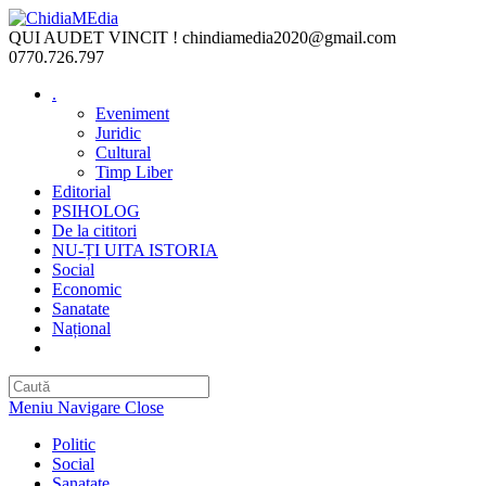
Skip
to
QUI AUDET VINCIT !
chindiamedia2020@gmail.com
content
0770.726.797
.
Eveniment
Juridic
Cultural
Timp Liber
Editorial
PSIHOLOG
De la cititori
NU-ȚI UITA ISTORIA
Social
Economic
Sanatate
Național
Toggle
website
search
Meniu Navigare
Close
Politic
Social
Sanatate