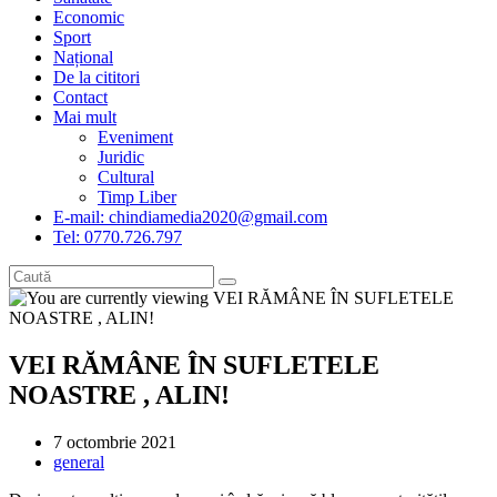
Economic
Sport
Național
De la cititori
Contact
Mai mult
Eveniment
Juridic
Cultural
Timp Liber
E-mail: chindiamedia2020@gmail.com
Tel: 0770.726.797
VEI RĂMÂNE ÎN SUFLETELE
NOASTRE , ALIN!
Post
7 octombrie 2021
published:
Post
general
category: