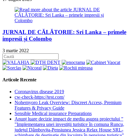
JURNAL DE CĂLĂTORIE: Sri Lanka – primele
impresii și Colombo
3 martie 2022
Articole Recente
Coronavirus disease 2019
cw-check-https://test.com/
Nohemyoro Leak Overview: Discreet Access, Premium
Features & Privacy Guide
Sensible Medical insurance Preparations
Anunț luare decizie impact de mediu asupra proiectului ”
”Implementarea unei investiții turistice în comuna Runcu,
județul Dâmbovița-Pensiunea Jessica Relax House SRL-
schimbare de destinație din locuința în pensiune turistica”