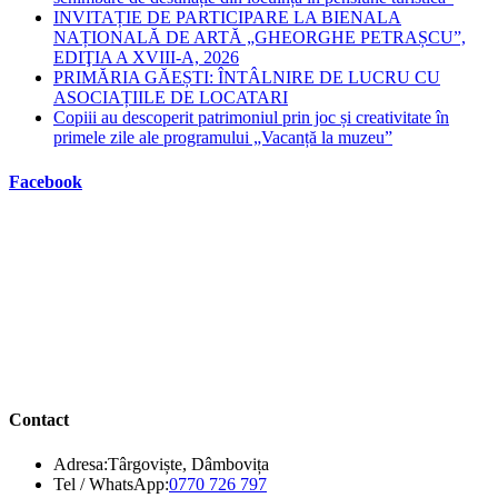
INVITAȚIE DE PARTICIPARE LA BIENALA
NAȚIONALĂ DE ARTĂ „GHEORGHE PETRAȘCU”,
EDIŢIA A XVIII-A, 2026
PRIMĂRIA GĂEȘTI: ÎNTÂLNIRE DE LUCRU CU
ASOCIAȚIILE DE LOCATARI
Copiii au descoperit patrimoniul prin joc și creativitate în
primele zile ale programului „Vacanță la muzeu”
Facebook
Contact
Adresa:
Târgoviște, Dâmbovița
Opens
Tel / WhatsApp:
0770 726 797