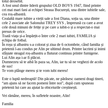
totul deosebit.
A fost unul dintre liderii grupului OLD BOYS 1947, fiind printre
cei mai mari fani ai echipei Steaua București, una dintre iubirile sale,
cea roș-albastră.
Cealaltă mare iubire a vieții sale a fost Diana, soția sa, una dintre
cele 2 asociate ale Salonului TREY SYS , împreună cu care a avut
cele două minuni de fetițe și pe care a iubit-o și a respectat-o mai
presus de orice.
Toată viața și-a împărțit-o între cele 2 mari iubiri, FAMILIA și
echipa de fotbal.
În roșu și albastru s-a colorat și ziua de 6 octombrie, când familia și
prietenii l-au condus pe Alin pe ultimul drum. Printre lacrimi și inimi
sfâșiate steagul roș-albastru a fluturat continuu printre fumigene.
Lui Alin așa i-ar fi plăcut.
Dumnezeu să te aibă în paza sa, Alin, iar tu să ne veghezi de acolo
de sus!
Te vom plânge mereu și te vom iubi mereu!
Este o luptă nedreaptă! Din păcate, ne părăsesc oameni dragi tineri,
“am ajuns să ne facem pomeni între noi”, după cum spuneau
prietenii lui care au ajutat la obiceiurile creștinești.
Vei rămâne, mereu, în sufletele noastre, Alin!
Familia