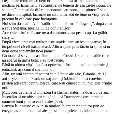
Deși poate mulți nu credem ori îndrăznim să blamam autoritățile,
medicii, parlamentarii, vaccinurile, ne temem de așa-zisele cipuri, fie
suntem încurajați de diferite persoane care sunt „atotștiutore” să nu
ne ducem la spital, lucrurile nu stau chiar atât de bine în viața reală,
precum în cea care pare închipuită…
Noi știm doar atât: Alin “tatilic s-a transformat în îngeraș”, după cum
a spus Ștefania, mezina lui de dor 7 anișori.
Acest virus infernal care ne-a dat tuturor viața peste cap, i-a grăbit
sfârșitul.
După efectuarea mai multor teste rapide, care au ieșit negative, în
timpul unei răceli tratate acasă, Alin a ajuns prea târziu la spital și în
doar două săptămâni ne-a părăsit.
Cu toate că se vindecase între timp de Covid-19, complicațiile care
au apărut în urma bolii, i-au fost fatale.
Până în ultima clipă el a fost optimist, a fost un luptător, puternic și
entuziast, așa cum îl știam cu toții.
Alin, un tată exemplar pentru cele 2 fetițe ale sale, Brianna, de 12
ani și Ștefania, de 7 ani, un soț atent și iubitor, familist convins, un
prieten adevărat pentru toți cei care l-au cunoscut, nu mai este printre
noi.
Mult prea devreme Dumnezeu l-a chemat alături, la doar 38 de ani.
Încercăm să ne obișnuim cu gândul că Dumnezeu vrea aproape
oamenii buni și de aceea l-a ales pe el.
Familia își dorește ca Alin să rămână în amintirea tuturor plin de
enegie, așa cum era, mai ales pe stadion, prietenos, iubitor, un om cu