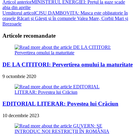
Read
Articol anterior
MINISTERUL ENERGIEI: Prețul la gaze scade
abia din aprilie
more
Următorul articol
CJSU DAMBOVITA: Masca este obligatorie în
articles
oraşele Răcari şi Găeşti şi în comunele Valea Mare, Corbii Mari și
Brezoaele
Articole recomandate
DE LA CITITORI: Pervertirea omului la maturitate
9 octombrie 2020
EDITORIAL LITERAR: Povestea lui Crăciun
10 decembrie 2023