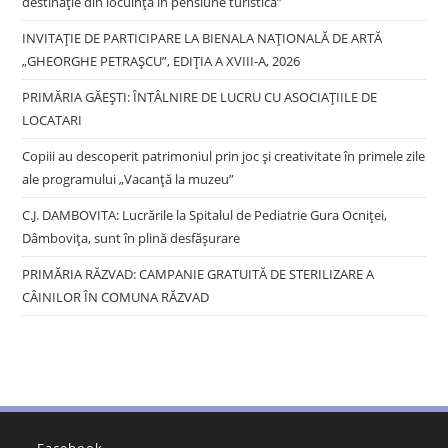
destinație din locuința în pensiune turistica”
INVITAȚIE DE PARTICIPARE LA BIENALA NAȚIONALĂ DE ARTĂ
„GHEORGHE PETRAȘCU”, EDIŢIA A XVIII-A, 2026
PRIMĂRIA GĂEȘTI: ÎNTÂLNIRE DE LUCRU CU ASOCIAȚIILE DE
LOCATARI
Copiii au descoperit patrimoniul prin joc și creativitate în primele zile
ale programului „Vacanță la muzeu”
C.J. DAMBOVITA: Lucrările la Spitalul de Pediatrie Gura Ocniței,
Dâmbovița, sunt în plină desfășurare
PRIMĂRIA RĂZVAD: CAMPANIE GRATUITĂ DE STERILIZARE A
CÂINILOR ÎN COMUNA RĂZVAD