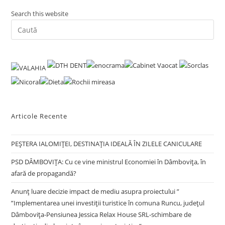
Search this website
Pre
Es
to
clo
the
sea
pan
Articole Recente
PEȘTERA IALOMIȚEI, DESTINAȚIA IDEALĂ ÎN ZILELE CANICULARE
PSD DÂMBOVIȚA: Cu ce vine ministrul Economiei în Dâmbovița, în
afară de propagandă?
Anunț luare decizie impact de mediu asupra proiectului ”
”Implementarea unei investiții turistice în comuna Runcu, județul
Dâmbovița-Pensiunea Jessica Relax House SRL-schimbare de