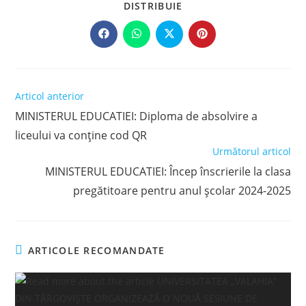
SHARE
DISTRIBUIE
THIS
CONTENT
Opens
Opens
Opens
Opens
in
in
in
in
a
a
a
a
new
new
new
new
window
window
window
window
Read
Articol anterior
more
MINISTERUL EDUCATIEI: Diploma de absolvire a
articles
liceului va conține cod QR
Următorul articol
MINISTERUL EDUCATIEI: Încep înscrierile la clasa
pregătitoare pentru anul şcolar 2024-2025
ARTICOLE RECOMANDATE