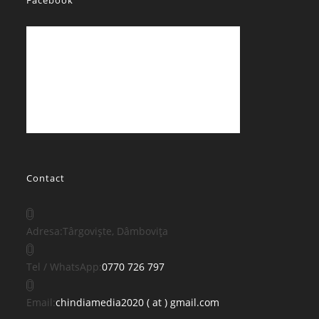
Facebook
Contact
Adresa:
Târgoviște, Dâmbovița
Opens
Tel / WhatsApp:
0770 726 797
in
your
Opens
Email:
chindiamedia2020 ( at ) gmail.com