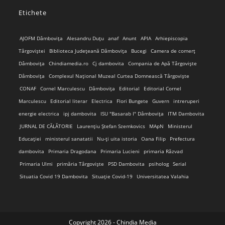
application
in
Etichete
your
application
AJOFM Dâmbovița
Alesandru Duțu
anaf
Anunt
APIA
Arhiepiscopia
Târgoviștei
Biblioteca Județeană Dâmbovița
Bucegi
Camera de comerț
Dâmbovița
Chindiamedia.ro
Cj dambovita
Compania de Apă Târgoviște
Dâmbovița
Complexul Național Muzeal Curtea Domnească Târgoviște
CONAF
Cornel Marculescu
Dâmbovița
Editorial
Editorial Cornel
Marculescu
Editorial literar
Electrica
Flori Bungete
Guvern
intreruperi
energie electrica
ipj dambovita
ISU "Basarab I" Dâmbovița
ITM Dambovita
JURNAL DE CĂLĂTORIE
Laurențiu Ștefan Szemkovics
MApN
Ministerul
Educației
ministerul sanatatii
Nu-ți uita istoria
Oana Filip
Prefectura
dambovita
Primaria Dragodana
Primaria Lucieni
primaria Răzvad
Primaria Ulmi
primăria Târgoviște
PSD Dambovita
psiholog
Serial
Situatia Covid 19 Dambovita
Situație Covid-19
Universitatea Valahia
Copyright 2026 - Chindia Media