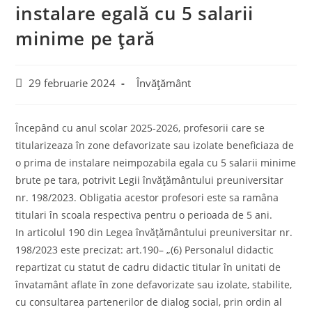
instalare egală cu 5 salarii
minime pe țară
Post
Post
29 februarie 2024
Învățământ
published:
category:
Începând cu anul scolar 2025-2026, profesorii care se
titularizeaza în zone defavorizate sau izolate beneficiaza de
o prima de instalare neimpozabila egala cu 5 salarii minime
brute pe tara, potrivit Legii învățământului preuniversitar
nr. 198/2023. Obligatia acestor profesori este sa ramâna
titulari în scoala respectiva pentru o perioada de 5 ani.
In articolul 190 din Legea învățământului preuniversitar nr.
198/2023 este precizat: art.190– „(6) Personalul didactic
repartizat cu statut de cadru didactic titular în unitati de
învatamânt aflate în zone defavorizate sau izolate, stabilite,
cu consultarea partenerilor de dialog social, prin ordin al