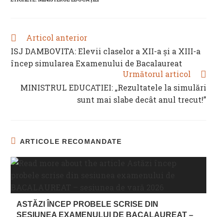
window
window
window
window
Articol anterior
READ
MORE
ISJ DAMBOVITA: Elevii claselor a XII-a şi a XIII-a
ARTICLES
încep simularea Examenului de Bacalaureat
Următorul articol
MINISTRUL EDUCATIEI: „Rezultatele la simulări
sunt mai slabe decât anul trecut!”
ARTICOLE RECOMANDATE
ASTĂZI ÎNCEP PROBELE SCRISE DIN
SESIUNEA EXAMENULUI DE BACALAUREAT –