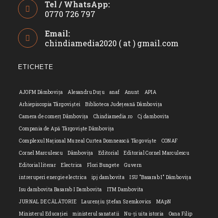
Tel / WhatsApp:
0770 726 797
Opens
Email:
in
chindiamedia2020 ( at ) gmail.com
Opens
your
in
application
your
ETICHETE
applicatio
AJOFM Dâmbovița
Alesandru Duțu
anaf
Anunt
APIA
Arhiepiscopia Târgoviștei
Biblioteca Județeană Dâmbovița
Camera de comerț Dâmbovița
Chindiamedia.ro
Cj dambovita
Compania de Apă Târgoviște Dâmbovița
Complexul Național Muzeal Curtea Domnească Târgoviște
CONAF
Cornel Marculescu
Dâmbovița
Editorial
Editorial Cornel Marculescu
Editorial literar
Electrica
Flori Bungete
Guvern
intreruperi energie electrica
ipj dambovita
ISU "Basarab I" Dâmbovița
Isu dambovita Basarab I Dambovita
ITM Dambovita
JURNAL DE CĂLĂTORIE
Laurențiu Ștefan Szemkovics
MApN
Ministerul Educației
ministerul sanatatii
Nu-ți uita istoria
Oana Filip