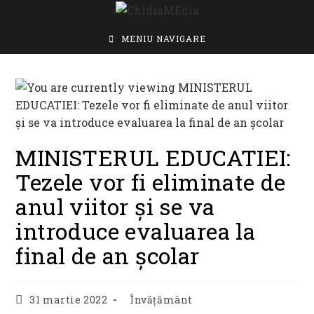
Skip
to
content
MENIU NAVIGARE
MINISTERUL EDUCATIEI:
Tezele vor fi eliminate de
anul viitor și se va
introduce evaluarea la
final de an școlar
Post
Post
31 martie 2022
Învățământ
published:
category: