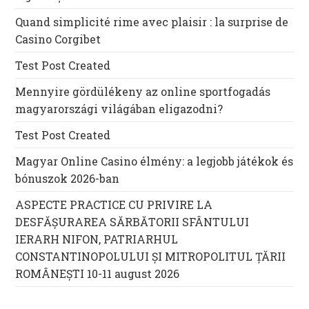
Quand simplicité rime avec plaisir : la surprise de
Casino Corgibet
Test Post Created
Mennyire gördülékeny az online sportfogadás
magyarországi világában eligazodni?
Test Post Created
Magyar Online Casino élmény: a legjobb játékok és
bónuszok 2026-ban
ASPECTE PRACTICE CU PRIVIRE LA
DESFĂȘURAREA SĂRBĂTORII SFÂNTULUI
IERARH NIFON, PATRIARHUL
CONSTANTINOPOLULUI ŞI MITROPOLITUL ȚĂRII
ROMÂNEȘTI 10-11 august 2026