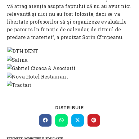
vă atrag atenția asupra faptului că nu au avut nici
relevanță și nici nu au fost folosite, deci se va
libertate profesorilor să-și organizeze evaluările
pe parcurs în funcție de calendar, de ritmul de
predare a materiei”, a precizat Sorin Cîmpeanu.
SHARE
DISTRIBUIE
THIS
CONTENT
Opens
Opens
Opens
Opens
in
in
in
in
a
a
a
a
new
new
new
new
ETICHETE
:
MINISTERUL EDUCAȚIEI