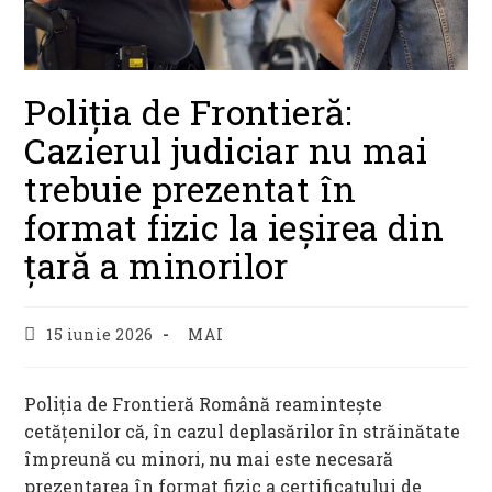
Poliția de Frontieră:
Cazierul judiciar nu mai
trebuie prezentat în
format fizic la ieșirea din
țară a minorilor
Post
Post
15 iunie 2026
MAI
published:
category:
Poliția de Frontieră Română reamintește
cetățenilor că, în cazul deplasărilor în străinătate
împreună cu minori, nu mai este necesară
prezentarea în format fizic a certificatului de