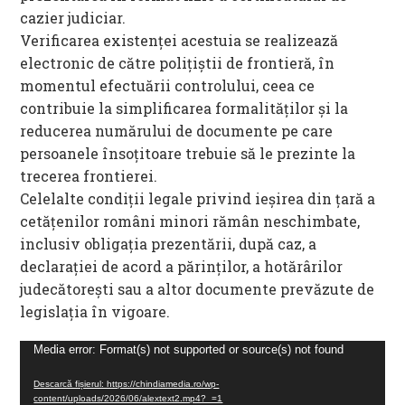
cazier judiciar.
Verificarea existenței acestuia se realizează
electronic de către polițiștii de frontieră, în
momentul efectuării controlului, ceea ce
contribuie la simplificarea formalităților și la
reducerea numărului de documente pe care
persoanele însoțitoare trebuie să le prezinte la
trecerea frontierei.
Celelalte condiții legale privind ieșirea din țară a
cetățenilor români minori rămân neschimbate,
inclusiv obligația prezentării, după caz, a
declarației de acord a părinților, a hotărârilor
judecătorești sau a altor documente prevăzute de
legislația în vigoare.
Player
Media error: Format(s) not supported or source(s) not found
video
Descarcă fișierul: https://chindiamedia.ro/wp-
content/uploads/2026/06/alextext2.mp4?_=1