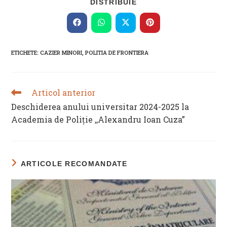
SHARE
DISTRIBUIE
THIS
CONTENT
Opens
Opens
Opens
Opens
in
in
in
in
a
a
a
a
new
new
new
new
ETICHETE
:
CAZIER MINORI
,
POLITIA DE FRONTIERA
window
window
window
window
Articol anterior
READ
MORE
Deschiderea anului universitar 2024-2025 la
ARTICLES
Academia de Poliție ,,Alexandru Ioan Cuza”
ARTICOLE RECOMANDATE