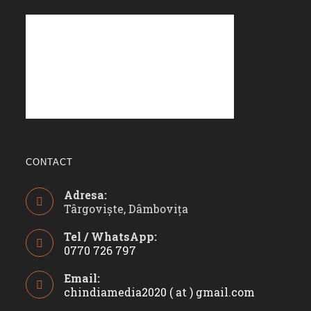
CONTACT
Adresa:
Târgoviște, Dâmbovița
Tel / WhatsApp:
0770 726 797
Opens
Email:
in
chindiamedia2020 ( at ) gmail.com
Opens
your
in
application