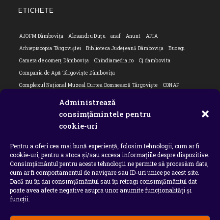
your
ETICHETE
applicatio
AJOFM Dâmbovița
Alesandru Duțu
anaf
Anunt
APIA
Arhiepiscopia Târgoviștei
Biblioteca Județeană Dâmbovița
Bucegi
Camera de comerț Dâmbovița
Chindiamedia.ro
Cj dambovita
Compania de Apă Târgoviște Dâmbovița
Complexul Național Muzeal Curtea Domnească Târgoviște
CONAF
Cornel Marculescu
Dâmbovița
Editorial
Editorial Cornel Marculescu
Administrează
Editorial literar
Electrica
Flori Bungete
Guvern
consimțămintele pentru
intreruperi energie electrica
ipj dambovita
ISU "Basarab I" Dâmbovița
cookie-uri
ITM Dambovita
JURNAL DE CĂLĂTORIE
Laurențiu Ștefan Szemkovics
Pentru a oferi cea mai bună experiență, folosim tehnologii, cum ar fi
MApN
Ministerul Educației
ministerul sanatatii
Nu-ți uita istoria
cookie-uri, pentru a stoca și/sau accesa informațiile despre dispozitive.
Oana Filip
Prefectura dambovita
Primaria Dragodana
Primaria Lucieni
Consimțământul pentru aceste tehnologii ne permite să procesăm date,
primaria Răzvad
Primaria Ulmi
primăria Târgoviște
PSD Dambovita
cum ar fi comportamentul de navigare sau ID-uri unice pe acest site.
Dacă nu îți dai consimțământul sau îți retragi consimțământul dat
psiholog
Serial
Situatia Covid 19 Dambovita
Situație Covid-19
poate avea afecte negative asupra unor anumite funcționalități și
Universitatea Valahia
funcții.