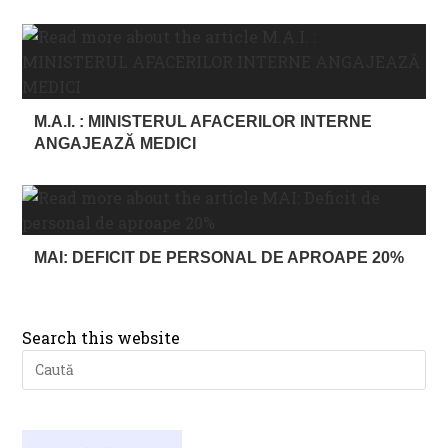
M.A.I. : MINISTERUL AFACERILOR INTERNE
ANGAJEAZĂ MEDICI
MAI: DEFICIT DE PERSONAL DE APROAPE 20%
Search this website
Pre
Es
to
clo
th