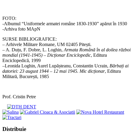
FOTO:
-Albumul “Uniformele armatei române 1830-1930” apărut în 1930
-Arhiva foto MApN
SURSE BIBLIOGRAFICE:
– Arhivele Militare Romane, UM 02405 Pitești.
– A. Duțu, F. Dobre, L. Loghin,
Armata Română în al doilea război
mondial (1941-1945) – Dicționar Enciclopedic
, Editura
Enciclopedică, 1999
–
Leonida Loghin, Aurel Lupășteanu, Constantin Ucrain,
Bărbați ai
datoriei: 23 august 1944 – 12 mai 1945. Mic dicționar
, Editura
Militară, București, 1985
Prof. Cristin Petre
Share
Distribuie