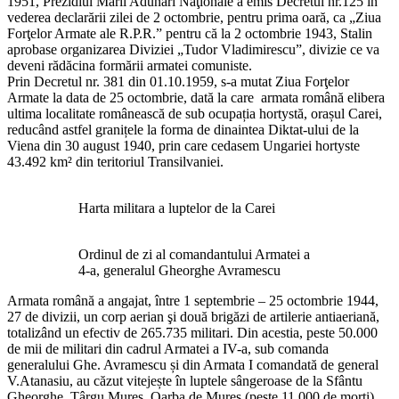
1951, Prezidiul Marii Adunări Naţionale a emis Decretul nr.125 în
vederea declarării zilei de 2 octombrie, pentru prima oară, ca „Ziua
Forţelor Armate ale R.P.R.” pentru că la 2 octombrie 1943, Stalin
aprobase organizarea Diviziei „Tudor Vladimirescu”, divizie ce va
deveni rădăcina formării armatei comuniste.
Prin Decretul nr. 381 din 01.10.1959, s-a mutat Ziua Forţelor
Armate la data de 25 octombrie, dată la care armata română elibera
ultima localitate românească de sub ocupația hortystă, orașul Carei,
reducând astfel granițele la forma de dinaintea Diktat-ului de la
Viena din 30 august 1940, prin care cedasem Ungariei hortyste
43.492 km² din teritoriul Transilvaniei.
Harta militara a luptelor de la Carei
Ordinul de zi al comandantului Armatei a
4-a, generalul Gheorghe Avramescu
Armata română a angajat, între 1 septembrie – 25 octombrie 1944,
27 de divizii, un corp aerian şi două brigăzi de artilerie antiaeriană,
totalizând un efectiv de 265.735 militari. Din acestia, peste 50.000
de mii de militari din cadrul Armatei a IV-a, sub comanda
generalului Ghe. Avramescu și din Armata I comandată de general
V.Atanasiu, au căzut vitejește în luptele sângeroase de la Sfântu
Gheorghe, Târgu Mureș, Oarba de Mureș (peste 11.000 de morți),