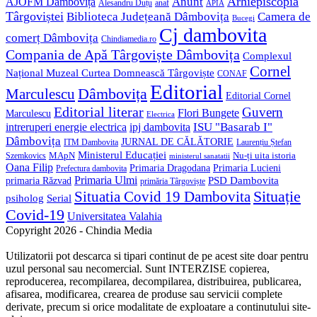
Anunt
Arhiepiscopia
AJOFM Dâmbovița
Alesandru Duțu
anaf
APIA
Târgoviștei
Biblioteca Județeană Dâmbovița
Camera de
Bucegi
Cj dambovita
comerț Dâmbovița
Chindiamedia.ro
Compania de Apă Târgoviște Dâmbovița
Complexul
Cornel
Național Muzeal Curtea Domnească Târgoviște
CONAF
Editorial
Dâmbovița
Marculescu
Editorial Cornel
Editorial literar
Guvern
Flori Bungete
Marculescu
Electrica
ISU "Basarab I"
intreruperi energie electrica
ipj dambovita
Dâmbovița
JURNAL DE CĂLĂTORIE
Laurențiu Ștefan
ITM Dambovita
Ministerul Educației
MApN
Szemkovics
Nu-ți uita istoria
ministerul sanatatii
Oana Filip
Primaria Lucieni
Primaria Dragodana
Prefectura dambovita
Primaria Ulmi
primaria Răzvad
PSD Dambovita
primăria Târgoviște
Situație
Situatia Covid 19 Dambovita
psiholog
Serial
Covid-19
Universitatea Valahia
Copyright 2026 - Chindia Media
Utilizatorii pot descarca si tipari continut de pe acest site doar pentru
uzul personal sau necomercial. Sunt INTERZISE copierea,
reproducerea, recompilarea, decompilarea, distribuirea, publicarea,
afisarea, modificarea, crearea de produse sau servicii complete
derivate, precum si orice modalitate de exploatare a continutului site-