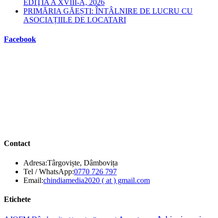
EDIŢIA A XVIII-A, 2026
PRIMĂRIA GĂEȘTI: ÎNTÂLNIRE DE LUCRU CU
ASOCIAȚIILE DE LOCATARI
Facebook
Contact
Adresa:
Târgoviște, Dâmbovița
Opens
Tel / WhatsApp:
0770 726 797
in
Opens
Email:
chindiamedia2020 ( at ) gmail.com
your
in
application
your
Etichete
application