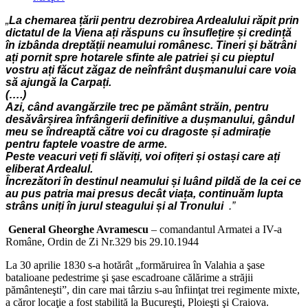
category:
„
La chemarea țării pentru dezrobirea Ardealului răpit prin
dictatul de la Viena ați răspuns cu însuflețire și credință
în izbânda dreptății neamului românesc. Tineri și bătrâni
ați pornit spre hotarele sfinte ale patriei și cu pieptul
vostru ați făcut zăgaz de neînfrânt dușmanului care voia
să ajungă la Carpați.
(….)
Azi, când avangărzile trec pe pământ străin, pentru
desăvârșirea înfrângerii definitive a dușmanului, gândul
meu se îndreaptă către voi cu dragoste și admirație
pentru faptele voastre de arme.
Peste veacuri veți fi slăviți, voi ofițeri și ostași care ați
eliberat Ardealul.
Încrezători în destinul neamului și luând pildă de la cei ce
au pus patria mai presus decât viața, continuăm lupta
strâns uniți în jurul steagului și al Tronului
.”
General Gheorghe Avramescu
– comandantul Armatei a IV-a
Române, Ordin de Zi Nr.329 bis 29.10.1944
La 30 aprilie 1830 s-a hotărât „formăruirea în Valahia a şase
batalioane pedestrime şi şase escadroane călărime a străjii
pământeneşti”, din care mai târziu s-au înfiinţat trei regimente mixte,
a căror locaţie a fost stabilită la Bucureşti, Ploieşti şi Craiova.