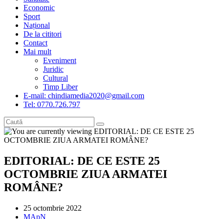
Economic
Sport
Național
De la cititori
Contact
Mai mult
Eveniment
Juridic
Cultural
Timp Liber
E-mail: chindiamedia2020@gmail.com
Tel: 0770.726.797
EDITORIAL: DE CE ESTE 25
OCTOMBRIE ZIUA ARMATEI
ROMÂNE?
Post
25 octombrie 2022
published:
Post
MApN