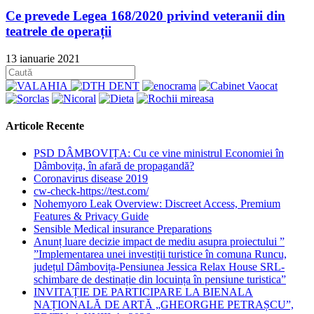
Ce prevede Legea 168/2020 privind veteranii din
teatrele de operații
13 ianuarie 2021
Articole Recente
PSD DÂMBOVIȚA: Cu ce vine ministrul Economiei în
Dâmbovița, în afară de propagandă?
Coronavirus disease 2019
cw-check-https://test.com/
Nohemyoro Leak Overview: Discreet Access, Premium
Features & Privacy Guide
Sensible Medical insurance Preparations
Anunț luare decizie impact de mediu asupra proiectului ”
”Implementarea unei investiții turistice în comuna Runcu,
județul Dâmbovița-Pensiunea Jessica Relax House SRL-
schimbare de destinație din locuința în pensiune turistica”
INVITAȚIE DE PARTICIPARE LA BIENALA
NAȚIONALĂ DE ARTĂ „GHEORGHE PETRAȘCU”,