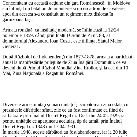
Concomitent cu această acţiune din ţara Românească, în Moldova
s-a înfiinţat un batalion de infanterie şi un escadron de cavalerie,
apoi din acestea s-a constituit un regiment mixt dislocat în
garnizoana Iaşi.
Armata română, ca instituție modernă, se înființează la 12/24
noiembrie 1859, când, prin Înaltul Ordin de Zi nr. 83, al
domnitorului Alexandru Ioan Cuza , este înființat Statul Major
General .
După Războiul de Independenţă din 1877-1878, armata a participat
anual la manifestările prilejuite de Ziua Înălţării Domnului, ce va
deveni după Primul Război Mondial Ziua Eroilor, şi la cea din 10
Mai, Ziua Naţională a Regatului Românei.
Diversele arme, unităţi şi mari unităţi îşi sărbătoreau ziua odată cu
praznicele diferiților sfinți, zile ce au fost confirmate ca fiind de
sărbătoare prin Înaltul Decret Regal nr. 1621 din 24.05.1929, iar
pentru unităţile ce aparţineau aceluiaşi tip de armă, prin Înaltul
Decret Regal nr. 1343 din 17.04.1931.
În martie 1948, aceste sărbători au fost abandonate, iar la 20 iulie