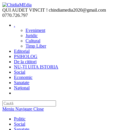
Skip
to
QUI AUDET VINCIT !
chindiamedia2020@gmail.com
content
0770.726.797
.
Eveniment
Juridic
Cultural
Timp Liber
Editorial
PSIHOLOG
De la cititori
NU-ȚI UITA ISTORIA
Social
Economic
Sanatate
Național
Toggle
website
search
Meniu Navigare
Close
Politic
Social
Sanatate