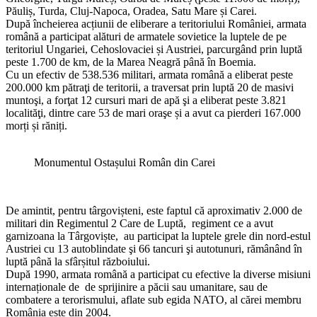
Păuliș, Turda, Cluj-Napoca, Oradea, Satu Mare și Carei.
După încheierea acțiunii de eliberare a teritoriului României, armata
română a participat alături de armatele sovietice la luptele de pe
teritoriul Ungariei, Cehoslovaciei și Austriei, parcurgând prin luptă
peste 1.700 de km, de la Marea Neagră până în Boemia.
Cu un efectiv de 538.536 militari, armata română a eliberat peste
200.000 km pătraţi de teritorii, a traversat prin luptă 20 de masivi
muntoşi, a forţat 12 cursuri mari de apă şi a eliberat peste 3.821
localităţi, dintre care 53 de mari oraşe și a avut ca pierderi 167.000
morți și răniți.
Monumentul Ostașului Român din Carei
De amintit, pentru târgovișteni, este faptul că aproximativ 2.000 de
militari din Regimentul 2 Care de Luptă, regiment ce a avut
garnizoana la Târgoviște, au participat la luptele grele din nord-estul
Austriei cu 13 autoblindate şi 66 tancuri şi autotunuri, rămânând în
luptă până la sfârșitul războiului.
După 1990, armata română a participat cu efective la diverse misiuni
internaționale de de sprijinire a păcii sau umanitare, sau de
combatere a terorismului, aflate sub egida NATO, al cărei membru
România este din 2004.