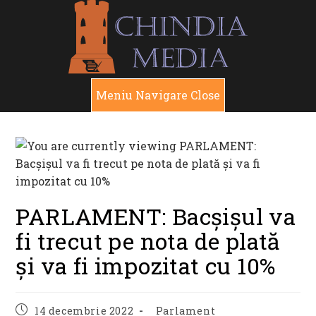
Skip
to
content
Meniu Navigare
Close
PARLAMENT: Bacșișul va
fi trecut pe nota de plată
și va fi impozitat cu 10%
Post
Post
14 decembrie 2022
Parlament