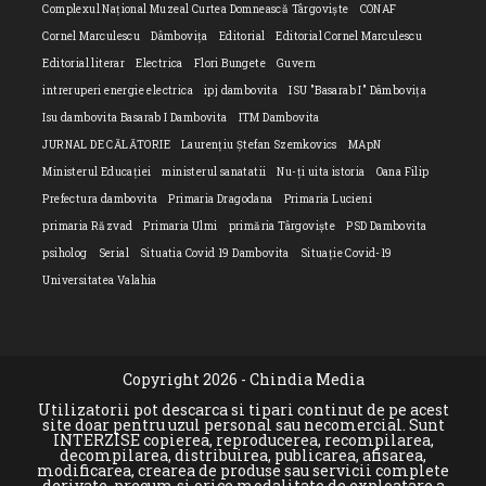
Complexul Național Muzeal Curtea Domnească Târgoviște
CONAF
Cornel Marculescu
Dâmbovița
Editorial
Editorial Cornel Marculescu
Editorial literar
Electrica
Flori Bungete
Guvern
intreruperi energie electrica
ipj dambovita
ISU "Basarab I" Dâmbovița
Isu dambovita Basarab I Dambovita
ITM Dambovita
JURNAL DE CĂLĂTORIE
Laurențiu Ștefan Szemkovics
MApN
Ministerul Educației
ministerul sanatatii
Nu-ți uita istoria
Oana Filip
Prefectura dambovita
Primaria Dragodana
Primaria Lucieni
primaria Răzvad
Primaria Ulmi
primăria Târgoviște
PSD Dambovita
psiholog
Serial
Situatia Covid 19 Dambovita
Situație Covid-19
Universitatea Valahia
Copyright 2026 - Chindia Media
Utilizatorii pot descarca si tipari continut de pe acest
site doar pentru uzul personal sau necomercial. Sunt
INTERZISE copierea, reproducerea, recompilarea,
decompilarea, distribuirea, publicarea, afisarea,
modificarea, crearea de produse sau servicii complete
derivate, precum si orice modalitate de exploatare a