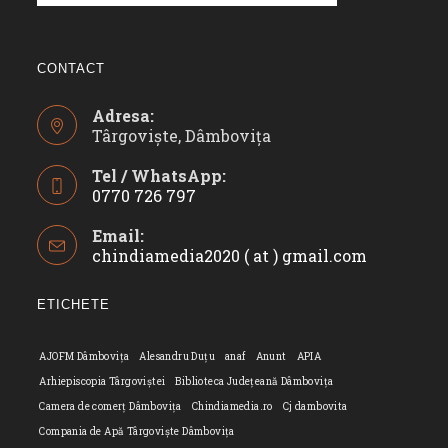
CONTACT
Adresa:
Târgoviște, Dâmbovița
Tel / WhatsApp:
0770 726 797
Opens
Email:
in
chindiamedia2020 ( at ) gmail.com
Opens
your
in
application
your
ETICHETE
applicatio
AJOFM Dâmbovița
Alesandru Duțu
anaf
Anunt
APIA
Arhiepiscopia Târgoviștei
Biblioteca Județeană Dâmbovița
Camera de comerț Dâmbovița
Chindiamedia.ro
Cj dambovita
Compania de Apă Târgoviște Dâmbovița