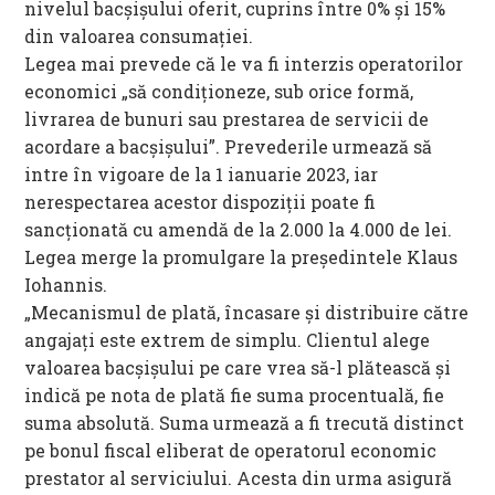
nivelul bacşişului oferit, cuprins între 0% şi 15%
din valoarea consumaţiei.
Legea mai prevede că le va fi interzis operatorilor
economici „să condiţioneze, sub orice formă,
livrarea de bunuri sau prestarea de servicii de
acordare a bacşişului”. Prevederile urmează să
intre în vigoare de la 1 ianuarie 2023, iar
nerespectarea acestor dispoziţii poate fi
sancționată cu amendă de la 2.000 la 4.000 de lei.
Legea merge la promulgare la președintele Klaus
Iohannis.
„Mecanismul de plată, încasare și distribuire către
angajați este extrem de simplu. Clientul alege
valoarea bacșișului pe care vrea să-l plătească și
indică pe nota de plată fie suma procentuală, fie
suma absolută. Suma urmează a fi trecută distinct
pe bonul fiscal eliberat de operatorul economic
prestator al serviciului. Acesta din urma asigură