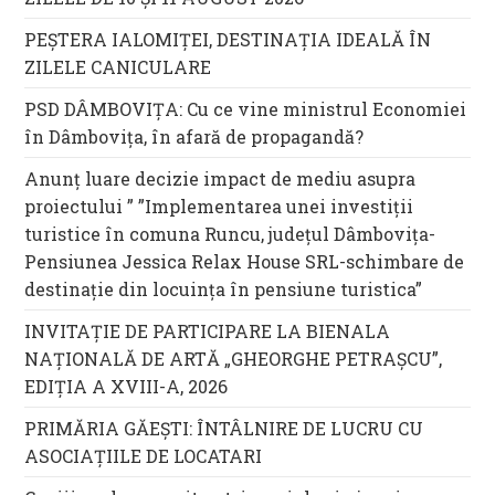
PEȘTERA IALOMIȚEI, DESTINAȚIA IDEALĂ ÎN
ZILELE CANICULARE
PSD DÂMBOVIȚA: Cu ce vine ministrul Economiei
în Dâmbovița, în afară de propagandă?
Anunț luare decizie impact de mediu asupra
proiectului ” ”Implementarea unei investiții
turistice în comuna Runcu, județul Dâmbovița-
Pensiunea Jessica Relax House SRL-schimbare de
destinație din locuința în pensiune turistica”
INVITAȚIE DE PARTICIPARE LA BIENALA
NAȚIONALĂ DE ARTĂ „GHEORGHE PETRAȘCU”,
EDIŢIA A XVIII-A, 2026
PRIMĂRIA GĂEȘTI: ÎNTÂLNIRE DE LUCRU CU
ASOCIAȚIILE DE LOCATARI