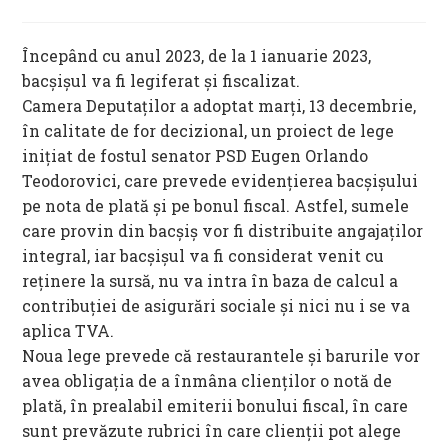
published:
category:
Începând cu anul 2023, de la 1 ianuarie 2023,
bacșișul va fi legiferat și fiscalizat.
Camera Deputaţilor a adoptat marți, 13 decembrie,
în calitate de for decizional, un proiect de lege
iniţiat de fostul senator PSD Eugen Orlando
Teodorovici, care prevede evidenţierea bacşişului
pe nota de plată şi pe bonul fiscal. Astfel, sumele
care provin din bacșiș vor fi distribuite angajaţilor
integral, iar bacşişul va fi considerat venit cu
reţinere la sursă, nu va intra în baza de calcul a
contribuţiei de asigurări sociale şi nici nu i se va
aplica TVA.
Noua lege prevede că restaurantele și barurile vor
avea obligaţia de a înmâna clienților o notă de
plată, în prealabil emiterii bonului fiscal, în care
sunt prevăzute rubrici în care clienții pot alege