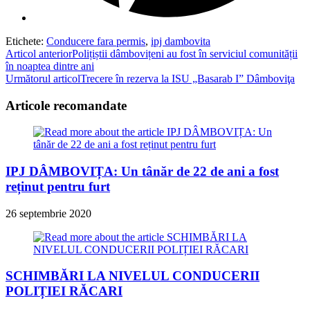
Etichete
:
Conducere fara permis
,
ipj dambovita
Read
Articol anterior
Polițiștii dâmbovițeni au fost în serviciul comunității
în noaptea dintre ani
more
Următorul articol
Trecere în rezerva la ISU „Basarab I” Dâmboviţa
articles
Articole recomandate
IPJ DÂMBOVIȚA: Un tânăr de 22 de ani a fost
reținut pentru furt
26 septembrie 2020
SCHIMBĂRI LA NIVELUL CONDUCERII
POLIȚIEI RĂCARI