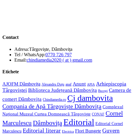
Contact
Adresa:
Târgoviște, Dâmbovița
Opens
Tel / WhatsApp:
0770 726 797
in
Opens
Email:
chindiamedia2020 ( at ) gmail.com
your
in
application
your
Etichete
application
Anunt
Arhiepiscopia
AJOFM Dâmbovița
Alesandru Duțu
anaf
APIA
Târgoviștei
Biblioteca Județeană Dâmbovița
Camera de
Bucegi
Cj dambovita
comerț Dâmbovița
Chindiamedia.ro
Compania de Apă Târgoviște Dâmbovița
Complexul
Cornel
Național Muzeal Curtea Domnească Târgoviște
CONAF
Editorial
Dâmbovița
Marculescu
Editorial Cornel
Editorial literar
Guvern
Flori Bungete
Marculescu
Electrica