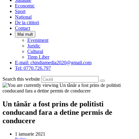
Sanatate
panel.
Economic
Sport
Național
De la cititori
Contact
Mai mult
Eveniment
Juridic
Cultural
Timp Liber
E-mail: chindiamedia2020@gmail.com
Tel: 0770.726.797
Search this website
Un tânăr a fost prins de politisti
conducand fara a detine permis de
conducere
Post
1 ianuarie 2021