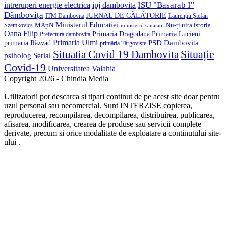
ISU "Basarab I"
intreruperi energie electrica
ipj dambovita
Dâmbovița
JURNAL DE CĂLĂTORIE
Laurențiu Ștefan
ITM Dambovita
Ministerul Educației
MApN
Szemkovics
Nu-ți uita istoria
ministerul sanatatii
Oana Filip
Primaria Lucieni
Primaria Dragodana
Prefectura dambovita
Primaria Ulmi
primaria Răzvad
PSD Dambovita
primăria Târgoviște
Situație
Situatia Covid 19 Dambovita
psiholog
Serial
Covid-19
Universitatea Valahia
Copyright 2026 - Chindia Media
Utilizatorii pot descarca si tipari continut de pe acest site doar pentru
uzul personal sau necomercial. Sunt INTERZISE copierea,
reproducerea, recompilarea, decompilarea, distribuirea, publicarea,
afisarea, modificarea, crearea de produse sau servicii complete
derivate, precum si orice modalitate de exploatare a continutului site-
ului .