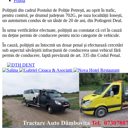
published:
Post
Poliția
category:
Polițiștii din cadrul Postului de Poliție Petrești, au oprit în trafic,
pentru control, pe drumul județean 702G, pe raza localității Ionești,
un autoturism condus de un tânăr de 20 de ani, din Potlogeni Deal.
În urma verificărilor efectuate, polițiștii au constatat că cel în cauză
nu deține permis de conducere pentru nicio categorie de vehicule.
În cauză, polițiștii au întocmit un dosar penal și efectuează cercetări
sub aspectul săvârșirii infracțiunii de conducerea unui vehicul fără
permis de conducere, faptă prevăzută de art. 335 din Codul Penal.