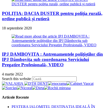
POLIȚIA: DACIA DUSTER pentru poliția rurală,
ordine publică și rutieră
18 septembrie 2020
IPJ DAMBOVITA : Antrenamentele polițiștilor din
IPJ Dâmbovița sub coordonarea Serviciului
Pregatire Profesională- VIDEO
4 martie 2022
Press
Search this website
Escape
to
close
the
Articole Recente
search
panel.
PEȘTERA IALOMIȚEI, DESTINAȚIA IDEALĂ ÎN