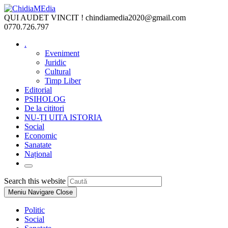
Skip
to
QUI AUDET VINCIT !
chindiamedia2020@gmail.com
content
0770.726.797
.
Eveniment
Juridic
Cultural
Timp Liber
Editorial
PSIHOLOG
De la cititori
NU-ȚI UITA ISTORIA
Social
Economic
Sanatate
Național
Toggle
website
Press
Search this website
search
Escape
Meniu Navigare
Close
to
close
Politic
the
Social
search