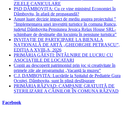
ZILELE CANICULARE
PSD DÂMBOVIȚA: Cu ce vine ministrul Economiei în
Dâmbovița, în afară de propagandă?
Anunț luare decizie impact de mediu asupra proiectului ”
”Implementarea unei investiții turistice în comuna Runcu,
județul Dâmbovița-Pensiunea Jessica Relax House SRL-
schimbare de destinație din locuința în pensiune turistica”
INVITAȚIE DE PARTICIPARE LA BIENALA
NAȚIONALĂ DE ARTĂ „GHEORGHE PETRAȘCU”,
EDIŢIA A XVIII-A, 2026
PRIMĂRIA GĂEȘTI: ÎNTÂLNIRE DE LUCRU CU
ASOCIAȚIILE DE LOCATARI
Copiii au descoperit patrimoniul prin joc și creativitate în
primele zile ale programului „Vacanță la muzeu”
C.J. DAMBOVITA: Lucrările la Spitalul de Pediatrie Gura
Ocniței, Dâmbovița, sunt în plină desfășurare
PRIMĂRIA RĂZVAD: CAMPANIE GRATUITĂ DE
STERILIZARE A CÂINILOR ÎN COMUNA RĂZVAD
Facebook