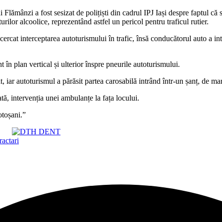
 Flămânzi a fost sesizat de polițiști din cadrul IPJ Iași despre faptul că 
urilor alcoolice, reprezentând astfel un pericol pentru traficul rutier.
ncercat interceptarea autoturismului în trafic, însă conducătorul auto a int
 în plan vertical și ulterior înspre pneurile autoturismului.
, iar autoturismul a părăsit partea carosabilă intrând într-un șanț, de m
ată, intervenția unei ambulanțe la fața locului.
otoșani.”