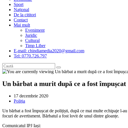
Sport
Național
De la cititori
Contact
Mai mult
Eveniment
Juridic
Cultural
Timp Liber
E-mail: chindiamedia2020@gmail.com
Tel: 0770.726.797
Un bărbat a murit după ce a fost împușcat de
Post
17 decembrie 2020
published:
Post
Poliția
category:
Un bărbat a fost împușcat de polițiști, după ce mai multe echipaje l-au u
focuri de avertisment. Bărbatul a fost lovit de unul dintre gloanțe.
Comunicatul IPJ Iași: