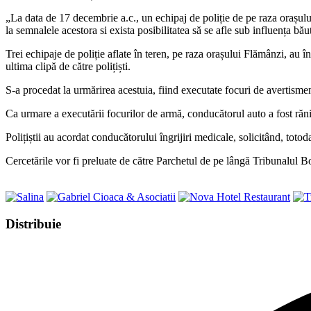
„La data de 17 decembrie a.c., un echipaj de poliție de pe raza orașului
la semnalele acestora si exista posibilitatea să se afle sub influența băut
Trei echipaje de poliție aflate în teren, pe raza orașului Flămânzi, au î
ultima clipă de către polițiști.
S-a procedat la urmărirea acestuia, fiind executate focuri de avertisment
Ca urmare a executării focurilor de armă, conducătorul auto a fost rănit
Polițiștii au acordat conducătorului îngrijiri medicale, solicitând, totod
Cercetările vor fi preluate de către Parchetul de pe lângă Tribunalul B
Share
Distribuie
this
Opens
content
in
a
new
window