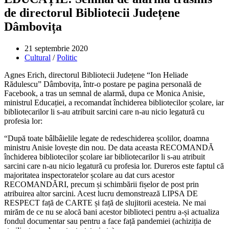
de directorul Bibliotecii Județene
Dâmbovița
Post
21 septembrie 2020
published:
Post
Cultural
/
Politic
category:
Agnes Erich, directorul Bibliotecii Județene “Ion Heliade
Rădulescu” Dâmbovița, într-o postare pe pagina personală de
Facebook, a tras un semnal de alarmă, dupa ce Monica Anisie,
ministrul Educației, a recomandat închiderea bibliotecilor școlare, iar
bibliotecarilor li s-au atribuit sarcini care n-au nicio legatură cu
profesia lor:
“După toate bâlbâielile legate de redeschiderea școlilor, doamna
ministru Anisie lovește din nou. De data aceasta RECOMANDĂ
închiderea bibliotecilor școlare iar bibliotecarilor li s-au atribuit
sarcini care n-au nicio legatură cu profesia lor. Dureros este faptul că
majoritatea inspectoratelor școlare au dat curs acestor
RECOMANDĂRI, precum și schimbării fișelor de post prin
atribuirea altor sarcini. Acest lucru demonstrează LIPSA DE
RESPECT față de CARTE și față de slujitorii acesteia. Ne mai
mirăm de ce nu se alocă bani acestor biblioteci pentru a-și actualiza
fondul documentar sau pentru a face față pandemiei (achiziția de