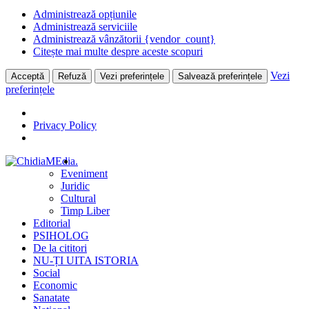
Administrează opțiunile
Administrează serviciile
Administrează vânzătorii {vendor_count}
Citește mai multe despre aceste scopuri
Vezi
Acceptă
Refuză
Vezi preferințele
Salvează preferințele
preferințele
Privacy Policy
Skip
.
to
Eveniment
content
Juridic
Cultural
Timp Liber
Editorial
PSIHOLOG
De la cititori
NU-ȚI UITA ISTORIA
Social
Economic
Sanatate