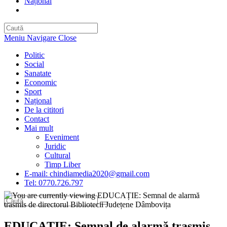
Național
Toggle
website
search
Meniu Navigare
Close
Politic
Social
Sanatate
Economic
Sport
Național
De la cititori
Contact
Mai mult
Eveniment
Juridic
Cultural
Timp Liber
E-mail: chindiamedia2020@gmail.com
Tel: 0770.726.797
EDUCAȚIE: Semnal de alarmă trasmis