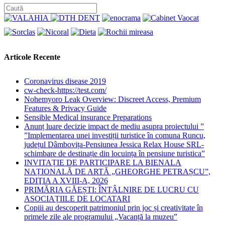
Articole Recente
Coronavirus disease 2019
cw-check-https://test.com/
Nohemyoro Leak Overview: Discreet Access, Premium
Features & Privacy Guide
Sensible Medical insurance Preparations
Anunț luare decizie impact de mediu asupra proiectului ”
”Implementarea unei investiții turistice în comuna Runcu,
județul Dâmbovița-Pensiunea Jessica Relax House SRL-
schimbare de destinație din locuința în pensiune turistica”
INVITAȚIE DE PARTICIPARE LA BIENALA
NAȚIONALĂ DE ARTĂ „GHEORGHE PETRAȘCU”,
EDIŢIA A XVIII-A, 2026
PRIMĂRIA GĂEȘTI: ÎNTÂLNIRE DE LUCRU CU
ASOCIAȚIILE DE LOCATARI
Copiii au descoperit patrimoniul prin joc și creativitate în
primele zile ale programului „Vacanță la muzeu”