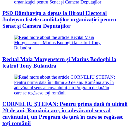
PSD Dâmbovița a depus la Biroul Electoral
Județean listele candidaților organizației pentru
Senat și Camera Deputaților
Recital Maia Morgenstern și Marius Bodoghi la
teatrul Tony Bulandra
CORNELIU ȘTEFAN: Pentru prima dată în ultimii
20 de ani, România are, în adevăratul sens al
cuvântului, un Program de țară în care se regăsesc
toți românii