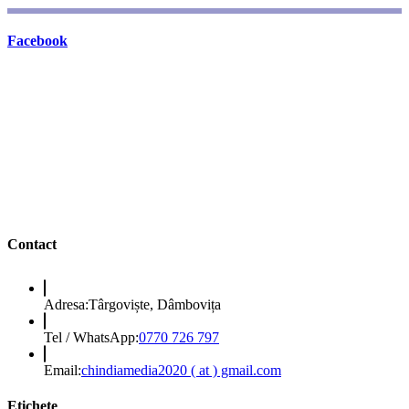
Facebook
Contact
Adresa:
Târgoviște, Dâmbovița
Opens
Tel / WhatsApp:
0770 726 797
in
your
Opens
Email:
chindiamedia2020 ( at ) gmail.com
application
in
your
Etichete