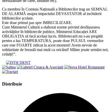
sterilizatoare de carte, tastaturi etc).
Ca membru în Comisia Națională a Bibliotecilor trag un SEMNAL
DE ALARMĂ asupra impactului DEVASTATOR al inchiderii
bibliotecilor școlare.
Este doar primul pas spre IMBECILIZARE.
Cum Ministerul Culturii a elaborat norme privind desfășurarea
activităților în bibliotecile publice, Ministerul Educației ARE
OBLIGAȚIA să facă același lucru. Bibliotecarii nu s-au pregătit
pentru a lua TEMPERATURA, poate doar PULSUL vremurilor
care este FOARTE ridicat la acest moment! Avem nevoie de
solidaritate de breaslă mai mult ca oricând! Mâine poate urmăm noi,
ceilalți!”.
Share
Distribuie
this
Opens
content
in
a
new
window