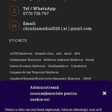
Tel / WhatsApp:
0770 726 797
Opens
Email:
in
chindiamedia2020 ( at ) gmail.com
Opens
your
in
application
your
ETICHETE
applicatio
AJOFM Dâmbovița
Alesandru Duțu
anaf
Anunt
APIA
Arhiepiscopia Târgoviștei
Biblioteca Județeană Dâmbovița
Bucegi
Camera de comerț Dâmbovița
Chindiamedia.ro
Cj dambovita
Compania de Apă Târgoviște Dâmbovița
Complexul Național Muzeal Curtea Domnească Târgoviște
CONAF
Cornel Marculescu
Dâmbovița
Editorial
Editorial Cornel Marculescu
Administrează
Editorial literar
Electrica
Flori Bungete
Guvern
consimțămintele pentru
intreruperi energie electrica
ipj dambovita
ISU "Basarab I" Dâmbovița
cookie-uri
ITM Dambovita
JURNAL DE CĂLĂTORIE
Laurențiu Ștefan Szemkovics
Pentru a oferi cea mai bună experiență, folosim tehnologii, cum ar fi
MApN
Ministerul Educației
ministerul sanatatii
Nu-ți uita istoria