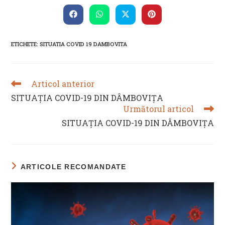
THIS
CONTENT
Opens
Opens
Opens
Opens
in
in
in
in
a
a
a
a
new
new
new
new
ETICHETE
:
SITUATIA COVID 19 DAMBOVITA
window
window
window
window
Articol anterior
READ
MORE
SITUAȚIA COVID-19 DIN DÂMBOVIȚA
ARTICLES
Următorul articol
SITUAȚIA COVID-19 DIN DÂMBOVIȚA
ARTICOLE RECOMANDATE