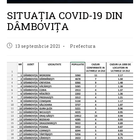
SITUAȚIA COVID-19 DIN
DÂMBOVIȚA
Post
Post
13 septembrie 2021
Prefectura
published:
category: