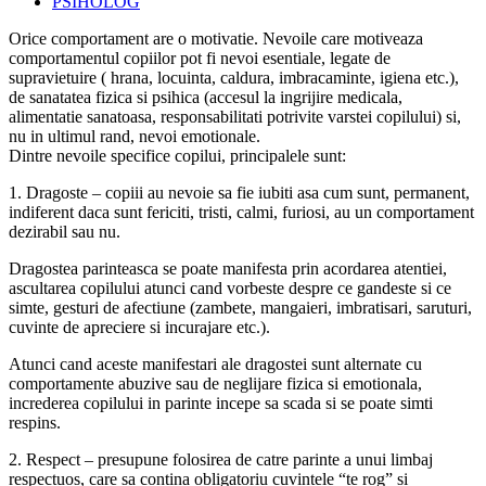
published:
Post
PSIHOLOG
category:
Orice comportament are o motivatie. Nevoile care motiveaza
comportamentul copiilor pot fi nevoi esentiale, legate de
supravietuire ( hrana, locuinta, caldura, imbracaminte, igiena etc.),
de sanatatea fizica si psihica (accesul la ingrijire medicala,
alimentatie sanatoasa, responsabilitati potrivite varstei copilului) si,
nu in ultimul rand, nevoi emotionale.
Dintre nevoile specifice copilui, principalele sunt:
1. Dragoste – copiii au nevoie sa fie iubiti asa cum sunt, permanent,
indiferent daca sunt fericiti, tristi, calmi, furiosi, au un comportament
dezirabil sau nu.
Dragostea parinteasca se poate manifesta prin acordarea atentiei,
ascultarea copilului atunci cand vorbeste despre ce gandeste si ce
simte, gesturi de afectiune (zambete, mangaieri, imbratisari, saruturi,
cuvinte de apreciere si incurajare etc.).
Atunci cand aceste manifestari ale dragostei sunt alternate cu
comportamente abuzive sau de neglijare fizica si emotionala,
increderea copilului in parinte incepe sa scada si se poate simti
respins.
2. Respect – presupune folosirea de catre parinte a unui limbaj
respectuos, care sa contina obligatoriu cuvintele “te rog” si