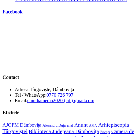
Facebook
Contact
Adresa:
Târgoviște, Dâmbovița
Opens
Tel / WhatsApp:
0770 726 797
in
Opens
Email:
chindiamedia2020 ( at ) gmail.com
your
in
application
your
Etichete
application
Anunt
Arhiepiscopia
AJOFM Dâmbovița
Alesandru Duțu
anaf
APIA
Târgoviștei
Biblioteca Județeană Dâmbovița
Camera de
Bucegi