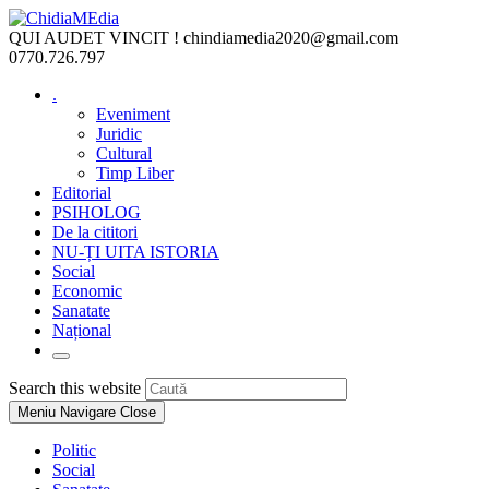
Skip
to
QUI AUDET VINCIT !
chindiamedia2020@gmail.com
content
0770.726.797
.
Eveniment
Juridic
Cultural
Timp Liber
Editorial
PSIHOLOG
De la cititori
NU-ȚI UITA ISTORIA
Social
Economic
Sanatate
Național
Toggle
website
Press
Search this website
search
Escape
Meniu Navigare
Close
to
close
Politic
the
Social
search