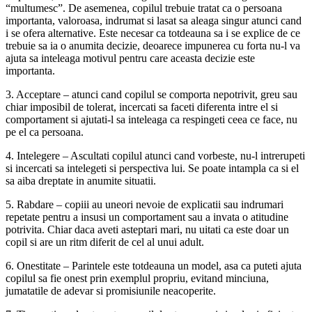
“multumesc”. De asemenea, copilul trebuie tratat ca o persoana
importanta, valoroasa, indrumat si lasat sa aleaga singur atunci cand
i se ofera alternative. Este necesar ca totdeauna sa i se explice de ce
trebuie sa ia o anumita decizie, deoarece impunerea cu forta nu-l va
ajuta sa inteleaga motivul pentru care aceasta decizie este
importanta.
3. Acceptare – atunci cand copilul se comporta nepotrivit, greu sau
chiar imposibil de tolerat, incercati sa faceti diferenta intre el si
comportament si ajutati-l sa inteleaga ca respingeti ceea ce face, nu
pe el ca persoana.
4. Intelegere – Ascultati copilul atunci cand vorbeste, nu-l intrerupeti
si incercati sa intelegeti si perspectiva lui. Se poate intampla ca si el
sa aiba dreptate in anumite situatii.
5. Rabdare – copiii au uneori nevoie de explicatii sau indrumari
repetate pentru a insusi un comportament sau a invata o atitudine
potrivita. Chiar daca aveti asteptari mari, nu uitati ca este doar un
copil si are un ritm diferit de cel al unui adult.
6. Onestitate – Parintele este totdeauna un model, asa ca puteti ajuta
copilul sa fie onest prin exemplul propriu, evitand minciuna,
jumatatile de adevar si promisiunile neacoperite.