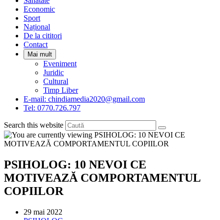
Sanatate
panel.
Economic
Sport
Național
De la cititori
Contact
Mai mult
Eveniment
Juridic
Cultural
Timp Liber
E-mail: chindiamedia2020@gmail.com
Tel: 0770.726.797
Search this website
PSIHOLOG: 10 NEVOI CE
MOTIVEAZĂ COMPORTAMENTUL
COPIILOR
Post
29 mai 2022