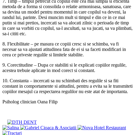
7. Timp – timpul petrecut cu copilul este cea mai simpla si eficienta
metoda de a forma si consolida o relatie armonioasa, sanatoasa, care
sa devina un model pentru momentul in care copilul va deveni, la
randul lui, parinte. Desi muncim mult si timpul e din ce in ce mai
putin si mai pretios, incercati sa va alocati zilnic o perioada de timp
in care sa vorbiti cu copilul, sa-l ascultati, sa va jucati, sa va plimbati,
sa-i cititi etc.
8. Flexibilitate – pe masura ce copiii cresc si se schimba, va fi
necesar sa va ajustati atitudinea fata de ei si sa faceti modificari in
ceea ce priveste regulile si limitele stabilite.
9. Corectitudine – Dupa ce stabiliti si le explicati copiilor regulile,
acestea trebuie aplicate in mod corect si constant.
10. Constanta – incercati sa nu schimbati des regulile si sa fiti
constant in comportamente si atitudini, pentru a evita sa le transmiteti
copiilor mesajul ca respectarea regulilor nu este atat de importanta.
Psiholog clinician Oana Filip