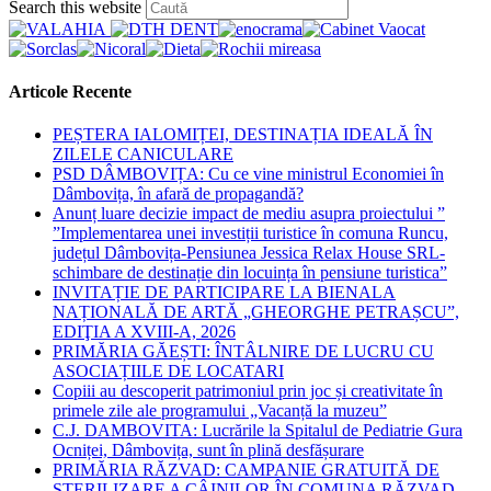
Press
Search this website
Escape
to
close
the
Articole Recente
search
panel.
PEȘTERA IALOMIȚEI, DESTINAȚIA IDEALĂ ÎN
ZILELE CANICULARE
PSD DÂMBOVIȚA: Cu ce vine ministrul Economiei în
Dâmbovița, în afară de propagandă?
Anunț luare decizie impact de mediu asupra proiectului ”
”Implementarea unei investiții turistice în comuna Runcu,
județul Dâmbovița-Pensiunea Jessica Relax House SRL-
schimbare de destinație din locuința în pensiune turistica”
INVITAȚIE DE PARTICIPARE LA BIENALA
NAȚIONALĂ DE ARTĂ „GHEORGHE PETRAȘCU”,
EDIŢIA A XVIII-A, 2026
PRIMĂRIA GĂEȘTI: ÎNTÂLNIRE DE LUCRU CU
ASOCIAȚIILE DE LOCATARI
Copiii au descoperit patrimoniul prin joc și creativitate în
primele zile ale programului „Vacanță la muzeu”
C.J. DAMBOVITA: Lucrările la Spitalul de Pediatrie Gura
Ocniței, Dâmbovița, sunt în plină desfășurare
PRIMĂRIA RĂZVAD: CAMPANIE GRATUITĂ DE
STERILIZARE A CÂINILOR ÎN COMUNA RĂZVAD