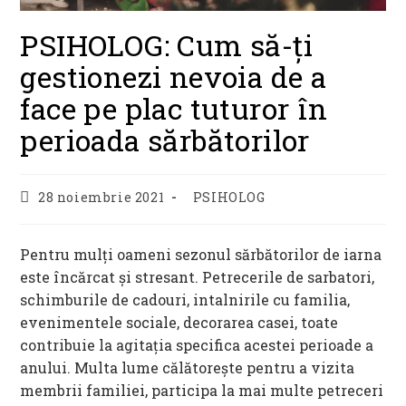
PSIHOLOG: Cum să-ți
gestionezi nevoia de a
face pe plac tuturor în
perioada sărbătorilor
Post
Post
28 noiembrie 2021
PSIHOLOG
published:
category:
Pentru mulți oameni sezonul sărbătorilor de iarna
este încărcat și stresant. Petrecerile de sarbatori,
schimburile de cadouri, intalnirile cu familia,
evenimentele sociale, decorarea casei, toate
contribuie la agitația specifica acestei perioade a
anului. Multa lume călătorește pentru a vizita
membrii familiei, participa la mai multe petreceri