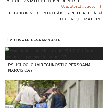
PSIHOLOG: 5 MITURIDESPRE DEPRESIE
ARTICLES
Următorul articol
PSIHOLOG: 25 DE ÎNTREBĂRI CARE TE AJUTĂ SĂ
TE CUNOȘTI MAI BINE
ARTICOLE RECOMANDATE
PSIHOLOG: CUM RECUNOȘTI O PERSOANĂ
NARCISICĂ?