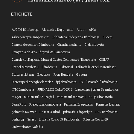
your
in
application
your
ETICHETE
applicatio
AJOFM Dâmbovița
Alesandru Duțu
anaf
Anunt
APIA
Arhiepiscopia Târgoviștei
Biblioteca Județeană Dâmbovița
Bucegi
Camera de comerț Dâmbovița
Chindiamedia.ro
Cj dambovita
Compania de Apă Târgoviște Dâmbovița
Complexul Național Muzeal Curtea Domnească Târgoviște
CONAF
Cornel Marculescu
Dâmbovița
Editorial
Editorial Cornel Marculescu
Editorial literar
Electrica
Flori Bungete
Guvern
intreruperi energie electrica
ipj dambovita
ISU "Basarab I" Dâmbovița
ITM Dambovita
JURNAL DE CĂLĂTORIE
Laurențiu Ștefan Szemkovics
MApN
Ministerul Educației
ministerul sanatatii
Nu-ți uita istoria
Oana Filip
Prefectura dambovita
Primaria Dragodana
Primaria Lucieni
primaria Răzvad
Primaria Ulmi
primăria Târgoviște
PSD Dambovita
psiholog
Serial
Situatia Covid 19 Dambovita
Situație Covid-19
Universitatea Valahia