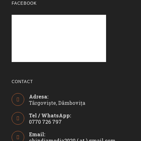
FACEBOOK
CONTACT
Adresa:
Târgoviște, Dâmbovița
Tel / WhatsApp:
0770 726 797
Opens
Email:
in
chindiamedia2020 ( at ) gmail.com
Opens