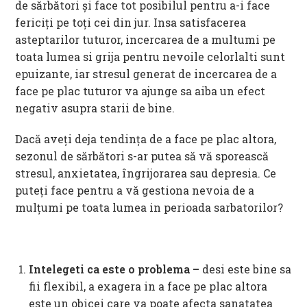
de sărbători și face tot posibilul pentru a-i face
fericiți pe toți cei din jur. Insa satisfacerea
asteptarilor tuturor, incercarea de a multumi pe
toata lumea si grija pentru nevoile celorlalti sunt
epuizante, iar stresul generat de incercarea de a
face pe plac tuturor va ajunge sa aiba un efect
negativ asupra starii de bine.
Dacă aveți deja tendința de a face pe plac altora,
sezonul de sărbători s-ar putea să vă sporească
stresul, anxietatea, îngrijorarea sau depresia. Ce
puteți face pentru a vă gestiona nevoia de a
mulțumi pe toata lumea in perioada sarbatorilor?
Intelegeti ca este o problema –
desi este bine sa
fii flexibil, a exagera in a face pe plac altora
este un obicei care va poate afecta sanatatea