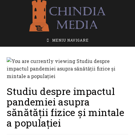
Skip
to
content
MENIU NAVIGARE
Studiu despre impactul
pandemiei asupra
sănătății fizice și mintale
a populației