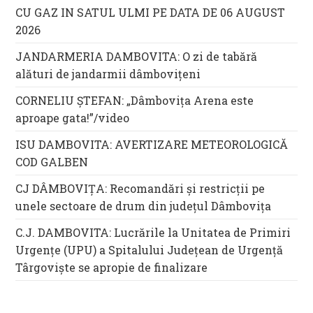
CU GAZ IN SATUL ULMI PE DATA DE 06 AUGUST
2026
JANDARMERIA DAMBOVITA: O zi de tabără
alături de jandarmii dâmbovițeni
CORNELIU ȘTEFAN: „Dâmbovița Arena este
aproape gata!”/video
ISU DAMBOVITA: AVERTIZARE METEOROLOGICĂ
COD GALBEN
CJ DÂMBOVIȚA: Recomandări și restricții pe
unele sectoare de drum din județul Dâmbovița
C.J. DAMBOVITA: Lucrările la Unitatea de Primiri
Urgențe (UPU) a Spitalului Județean de Urgență
Târgoviște se apropie de finalizare