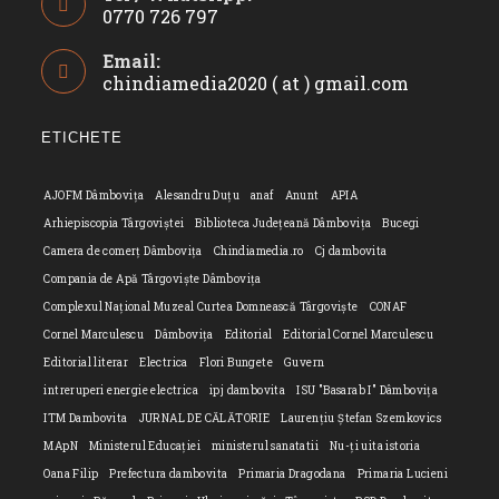
0770 726 797
Opens
Email:
in
chindiamedia2020 ( at ) gmail.com
Opens
your
in
application
your
ETICHETE
applicatio
AJOFM Dâmbovița
Alesandru Duțu
anaf
Anunt
APIA
Arhiepiscopia Târgoviștei
Biblioteca Județeană Dâmbovița
Bucegi
Camera de comerț Dâmbovița
Chindiamedia.ro
Cj dambovita
Compania de Apă Târgoviște Dâmbovița
Complexul Național Muzeal Curtea Domnească Târgoviște
CONAF
Cornel Marculescu
Dâmbovița
Editorial
Editorial Cornel Marculescu
Editorial literar
Electrica
Flori Bungete
Guvern
intreruperi energie electrica
ipj dambovita
ISU "Basarab I" Dâmbovița
ITM Dambovita
JURNAL DE CĂLĂTORIE
Laurențiu Ștefan Szemkovics
MApN
Ministerul Educației
ministerul sanatatii
Nu-ți uita istoria
Oana Filip
Prefectura dambovita
Primaria Dragodana
Primaria Lucieni