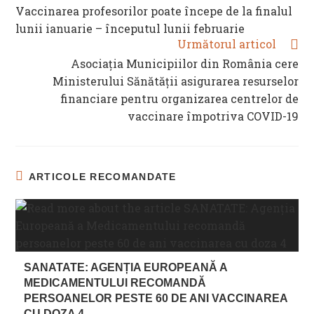
MORE
Vaccinarea profesorilor poate începe de la finalul
ARTICLES
lunii ianuarie – începutul lunii februarie
Următorul articol
Asociația Municipiilor din România cere
Ministerului Sănătăţii asigurarea resurselor
financiare pentru organizarea centrelor de
vaccinare împotriva COVID-19
ARTICOLE RECOMANDATE
SANATATE: AGENȚIA EUROPEANĂ A
MEDICAMENTULUI RECOMANDĂ
PERSOANELOR PESTE 60 DE ANI VACCINAREA
CU DOZA 4