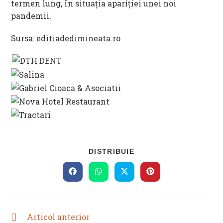
termen lung, în situația apariției unei noi
pandemii.
Sursa: editiadedimineata.ro
SHARE
DISTRIBUIE
THIS
CONTENT
Opens
Opens
Opens
Opens
in
in
in
in
a
a
a
a
new
new
new
new
window
window
window
window
Articol anterior
READ