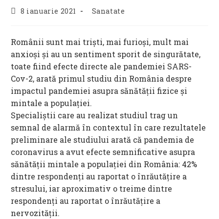
Post
Post
8 ianuarie 2021
Sanatate
published:
category:
Românii sunt mai triști, mai furioși, mult mai
anxioși și au un sentiment sporit de singurătate,
toate fiind efecte directe ale pandemiei SARS-
Cov-2, arată primul studiu din România despre
impactul pandemiei asupra sănătății fizice și
mintale a populației.
Specialiștii care au realizat studiul trag un
semnal de alarmă în contextul în care rezultatele
preliminare ale studiului arată că pandemia de
coronavirus a avut efecte semnificative asupra
sănătății mintale a populației din România: 42%
dintre respondenți au raportat o înrăutățire a
stresului, iar aproximativ o treime dintre
respondenți au raportat o înrăutățire a
nervozității.