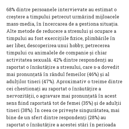
68% dintre persoanele intervievate au estimat o
creștere a timpului petrecut urmărind mijloacele
mass-media, în încercarea de a gestiona situația.
Alte metode de reducere a stresului și ocupare a
timpului au fost exercițiile fizice, plimbările în
aer liber, descoperirea unui hobby, petrecerea
timpului cu animalele de companie și chiar
activitatea sexuală. 42% dintre respondenți au
raportat o înrăutățire a stresului, care s-a dovedit
mai pronunțată în rândul femeilor (46%) și al
adulților tineri (47%). Aproximativ o treime dintre
cei chestionați au raportat o înrăutățire a
nervozității, o agravare mai pronunțată în acest
sens fiind raportată tot de femei (35%) și de adulții
tineri (38%). În ceea ce privește singurătatea, mai
bine de un sfert dintre respondenți (28%) au
raportat o înrăutățire a acestei stări în perioada