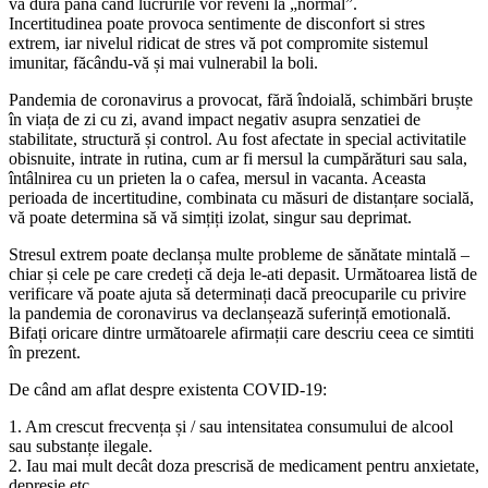
va dura pana când lucrurile vor reveni la „normal”.
Incertitudinea poate provoca sentimente de disconfort si stres
extrem, iar nivelul ridicat de stres vă pot compromite sistemul
imunitar, făcându-vă și mai vulnerabil la boli.
Pandemia de coronavirus a provocat, fără îndoială, schimbări bruște
în viața de zi cu zi, avand impact negativ asupra senzatiei de
stabilitate, structură și control. Au fost afectate in special activitatile
obisnuite, intrate in rutina, cum ar fi mersul la cumpărături sau sala,
întâlnirea cu un prieten la o cafea, mersul in vacanta. Aceasta
perioada de incertitudine, combinata cu măsuri de distanțare socială,
vă poate determina să vă simțiți izolat, singur sau deprimat.
Stresul extrem poate declanșa multe probleme de sănătate mintală –
chiar și cele pe care credeți că deja le-ati depasit. Următoarea listă de
verificare vă poate ajuta să determinați dacă preocuparile cu privire
la pandemia de coronavirus va declanșează suferință emotională.
Bifați oricare dintre următoarele afirmații care descriu ceea ce simtiti
în prezent.
De când am aflat despre existenta COVID-19:
1. Am crescut frecvența și / sau intensitatea consumului de alcool
sau substanțe ilegale.
2. Iau mai mult decât doza prescrisă de medicament pentru anxietate,
depresie etc.