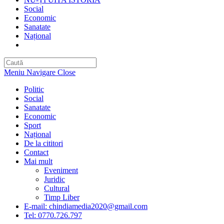
Social
Economic
Sanatate
Național
Toggle
website
search
Meniu Navigare
Close
Politic
Social
Sanatate
Economic
Sport
Național
De la cititori
Contact
Mai mult
Eveniment
Juridic
Cultural
Timp Liber
E-mail: chindiamedia2020@gmail.com
Tel: 0770.726.797