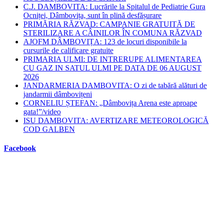
C.J. DAMBOVITA: Lucrările la Spitalul de Pediatrie Gura
Ocniței, Dâmbovița, sunt în plină desfășurare
PRIMĂRIA RĂZVAD: CAMPANIE GRATUITĂ DE
STERILIZARE A CÂINILOR ÎN COMUNA RĂZVAD
AJOFM DÂMBOVIȚA: 123 de locuri disponibile la
cursurile de calificare gratuite
PRIMARIA ULMI: DE INTRERUPE ALIMENTAREA
CU GAZ IN SATUL ULMI PE DATA DE 06 AUGUST
2026
JANDARMERIA DAMBOVITA: O zi de tabără alături de
jandarmii dâmbovițeni
CORNELIU ȘTEFAN: „Dâmbovița Arena este aproape
gata!”/video
ISU DAMBOVITA: AVERTIZARE METEOROLOGICĂ
COD GALBEN
Facebook