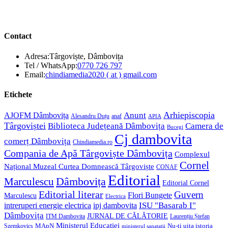
Contact
Adresa:
Târgoviște, Dâmbovița
Opens
Tel / WhatsApp:
0770 726 797
in
Opens
Email:
chindiamedia2020 ( at ) gmail.com
your
in
application
your
Etichete
application
Anunt
Arhiepiscopia
AJOFM Dâmbovița
Alesandru Duțu
anaf
APIA
Târgoviștei
Biblioteca Județeană Dâmbovița
Camera de
Bucegi
Cj dambovita
comerț Dâmbovița
Chindiamedia.ro
Compania de Apă Târgoviște Dâmbovița
Complexul
Cornel
Național Muzeal Curtea Domnească Târgoviște
CONAF
Editorial
Dâmbovița
Marculescu
Editorial Cornel
Editorial literar
Guvern
Flori Bungete
Marculescu
Electrica
ISU "Basarab I"
intreruperi energie electrica
ipj dambovita
Dâmbovița
JURNAL DE CĂLĂTORIE
Laurențiu Ștefan
ITM Dambovita
Ministerul Educației
MApN
Szemkovics
Nu-ți uita istoria
ministerul sanatatii