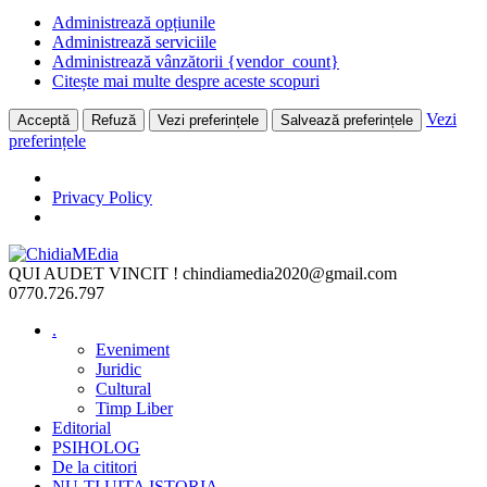
Administrează opțiunile
Administrează serviciile
Administrează vânzătorii {vendor_count}
Citește mai multe despre aceste scopuri
Vezi
Acceptă
Refuză
Vezi preferințele
Salvează preferințele
preferințele
Privacy Policy
Skip
to
QUI AUDET VINCIT !
chindiamedia2020@gmail.com
content
0770.726.797
.
Eveniment
Juridic
Cultural
Timp Liber
Editorial
PSIHOLOG
De la cititori
NU-ȚI UITA ISTORIA