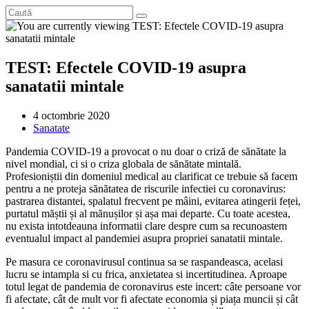
TEST: Efectele COVID-19 asupra
sanatatii mintale
Post
4 octombrie 2020
published:
Post
Sanatate
category:
Pandemia COVID-19 a provocat o nu doar o criză de sănătate la
nivel mondial, ci si o criza globala de sănătate mintală.
Profesioniștii din domeniul medical au clarificat ce trebuie să facem
pentru a ne proteja sănătatea de riscurile infectiei cu coronavirus:
pastrarea distantei, spalatul frecvent pe mâini, evitarea atingerii feței,
purtatul măștii și al mănușilor și așa mai departe. Cu toate acestea,
nu exista intotdeauna informatii clare despre cum sa recunoastem
eventualul impact al pandemiei asupra propriei sanatatii mintale.
Pe masura ce coronavirusul continua sa se raspandeasca, acelasi
lucru se intampla si cu frica, anxietatea si incertitudinea. Aproape
totul legat de pandemia de coronavirus este incert: câte persoane vor
fi afectate, cât de mult vor fi afectate economia și piața muncii și cât