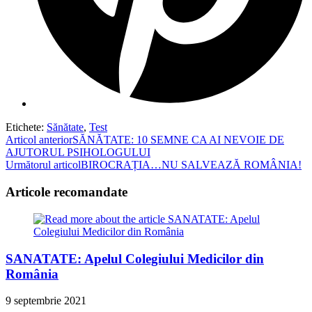
Etichete
:
Sănătate
,
Test
Read
Articol anterior
SĂNĂTATE: 10 SEMNE CA AI NEVOIE DE
AJUTORUL PSIHOLOGULUI
more
Următorul articol
BIROCRAȚIA…NU SALVEAZĂ ROMÂNIA!
articles
Articole recomandate
SANATATE: Apelul Colegiului Medicilor din
România
9 septembrie 2021