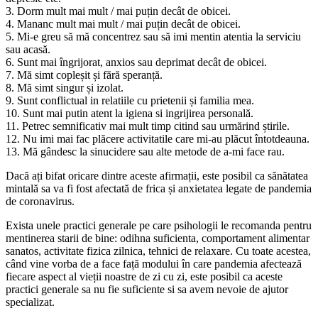
3. Dorm mult mai mult / mai puțin decât de obicei.
4. Mananc mult mai mult / mai puțin decât de obicei.
5. Mi-e greu să mă concentrez sau să imi mentin atentia la serviciu
sau acasă.
6. Sunt mai îngrijorat, anxios sau deprimat decât de obicei.
7. Mă simt copleșit și fără speranță.
8. Mă simt singur și izolat.
9. Sunt conflictual in relatiile cu prietenii și familia mea.
10. Sunt mai putin atent la igiena si ingrijirea personală.
11. Petrec semnificativ mai mult timp citind sau urmărind știrile.
12. Nu imi mai fac plăcere activitatile care mi-au plăcut întotdeauna.
13. Mă gândesc la sinucidere sau alte metode de a-mi face rau.
Dacă ați bifat oricare dintre aceste afirmații, este posibil ca sănătatea
mintală sa va fi fost afectată de frica și anxietatea legate de pandemia
de coronavirus.
Exista unele practici generale pe care psihologii le recomanda pentru
mentinerea starii de bine: odihna suficienta, comportament alimentar
sanatos, activitate fizica zilnica, tehnici de relaxare. Cu toate acestea,
când vine vorba de a face față modului în care pandemia afectează
fiecare aspect al vieții noastre de zi cu zi, este posibil ca aceste
practici generale sa nu fie suficiente si sa avem nevoie de ajutor
specializat.