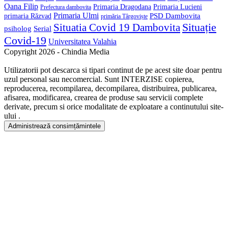
Oana Filip
Primaria Lucieni
Primaria Dragodana
Prefectura dambovita
Primaria Ulmi
primaria Răzvad
PSD Dambovita
primăria Târgoviște
Situație
Situatia Covid 19 Dambovita
psiholog
Serial
Covid-19
Universitatea Valahia
Copyright 2026 - Chindia Media
Utilizatorii pot descarca si tipari continut de pe acest site doar pentru
uzul personal sau necomercial. Sunt INTERZISE copierea,
reproducerea, recompilarea, decompilarea, distribuirea, publicarea,
afisarea, modificarea, crearea de produse sau servicii complete
derivate, precum si orice modalitate de exploatare a continutului site-
ului .
Administrează consimțămintele