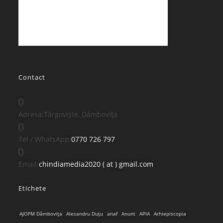
Contact
Adresa:
Târgoviște, Dâmbovița
Opens
Tel / WhatsApp:
0770 726 797
in
your
Opens
Email:
chindiamedia2020 ( at ) gmail.com
application
in
Etichete
your
application
AJOFM Dâmbovița
Alesandru Duțu
anaf
Anunt
APIA
Arhiepiscopia