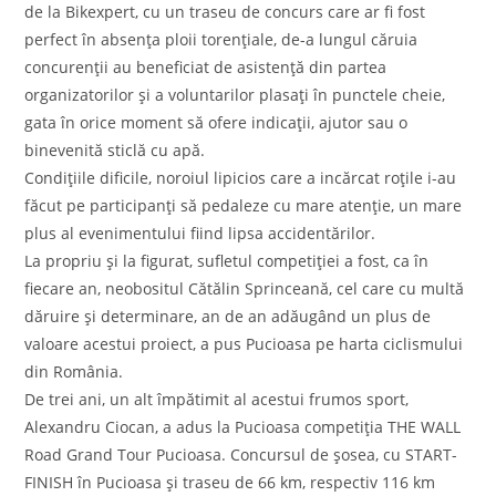
de la Bikexpert, cu un traseu de concurs care ar fi fost
perfect în absența ploii torențiale, de-a lungul căruia
concurenții au beneficiat de asistență din partea
organizatorilor și a voluntarilor plasați în punctele cheie,
gata în orice moment să ofere indicații, ajutor sau o
binevenită sticlă cu apă.
Condițiile dificile, noroiul lipicios care a incărcat roțile i-au
făcut pe participanți să pedaleze cu mare atenție, un mare
plus al evenimentului fiind lipsa accidentărilor.
La propriu și la figurat, sufletul competiției a fost, ca în
fiecare an, neobositul Cătălin Sprinceană, cel care cu multă
dăruire și determinare, an de an adăugând un plus de
valoare acestui proiect, a pus Pucioasa pe harta ciclismului
din România.
De trei ani, un alt împătimit al acestui frumos sport,
Alexandru Ciocan, a adus la Pucioasa competiția THE WALL
Road Grand Tour Pucioasa. Concursul de șosea, cu START-
FINISH în Pucioasa și traseu de 66 km, respectiv 116 km