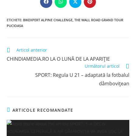
CONTENT
Opens
Opens
Opens
Opens
in
in
in
in
a
a
a
a
new
new
new
new
window
window
window
window
ETICHETE
:
BIKEXPERT ALPINE CHALLENGE
,
THE WALL ROAD GRAND TOUR
PUCIOASA
Read
Articol anterior
more
CHINDIAMEDIA.RO LA O LUNĂ DE LA APARIȚIE
articles
Următorul articol
SPORT: Regula U 21 – adaptată la fotbalul
dâmbovițean
ARTICOLE RECOMANDATE