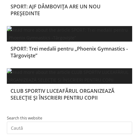
SPORT: AJF DÂMBOVIȚA ARE UN NOU
PREȘEDINTE
SPORT: Trei medalii pentru „Phoenix Gymnastics -
Târgoviște”
CLUB SPORTIV LUCEAFĂRUL ORGANIZEAZĂ
SELECȚIE ȘI ÎNSCRIERI PENTRU COPII
Search this website
Pre
Es