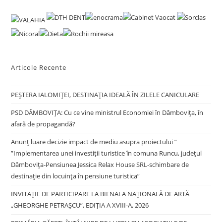
to
clo
the
sea
pan
Articole Recente
PEȘTERA IALOMIȚEI, DESTINAȚIA IDEALĂ ÎN ZILELE CANICULARE
PSD DÂMBOVIȚA: Cu ce vine ministrul Economiei în Dâmbovița, în
afară de propagandă?
Anunț luare decizie impact de mediu asupra proiectului ”
”Implementarea unei investiții turistice în comuna Runcu, județul
Dâmbovița-Pensiunea Jessica Relax House SRL-schimbare de
destinație din locuința în pensiune turistica”
INVITAȚIE DE PARTICIPARE LA BIENALA NAȚIONALĂ DE ARTĂ
„GHEORGHE PETRAȘCU”, EDIŢIA A XVIII-A, 2026