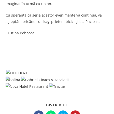
imaginat în urmă cu un an.
Cu speranța că seria acestor evenimente va continua, vă
așteptăm oricând,cu drag, prieteni bicicliști, la Pucioasa.
Cristina Bobocea
SHARE
DISTRIBUIE
THIS