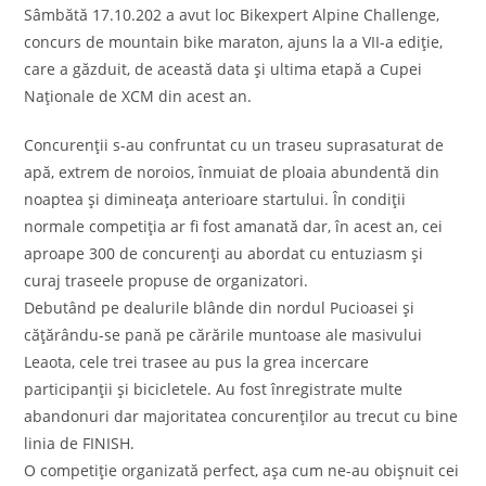
Sâmbătă 17.10.202 a avut loc Bikexpert Alpine Challenge,
concurs de mountain bike maraton, ajuns la a VII-a ediție,
care a găzduit, de această data și ultima etapă a Cupei
Naționale de XCM din acest an.
Concurenții s-au confruntat cu un traseu suprasaturat de
apă, extrem de noroios, înmuiat de ploaia abundentă din
noaptea și dimineața anterioare startului. În condiții
normale competiția ar fi fost amanată dar, în acest an, cei
aproape 300 de concurenți au abordat cu entuziasm și
curaj traseele propuse de organizatori.
Debutând pe dealurile blânde din nordul Pucioasei și
cățărându-se pană pe cărările muntoase ale masivului
Leaota, cele trei trasee au pus la grea incercare
participanții și bicicletele. Au fost înregistrate multe
abandonuri dar majoritatea concurenților au trecut cu bine
linia de FINISH.
O competiție organizată perfect, așa cum ne-au obișnuit cei