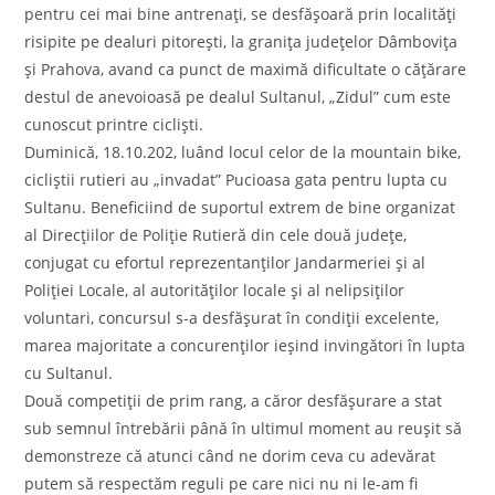
pentru cei mai bine antrenați, se desfășoară prin localități
risipite pe dealuri pitorești, la granița județelor Dâmbovița
și Prahova, avand ca punct de maximă dificultate o cățărare
destul de anevoioasă pe dealul Sultanul, „Zidul” cum este
cunoscut printre cicliști.
Duminică, 18.10.202, luând locul celor de la mountain bike,
cicliștii rutieri au „invadat” Pucioasa gata pentru lupta cu
Sultanu. Beneficiind de suportul extrem de bine organizat
al Direcțiilor de Poliție Rutieră din cele două județe,
conjugat cu efortul reprezentanților Jandarmeriei și al
Poliției Locale, al autorităților locale și al nelipsiților
voluntari, concursul s-a desfășurat în condiții excelente,
marea majoritate a concurenților ieșind invingători în lupta
cu Sultanul.
Două competiții de prim rang, a căror desfășurare a stat
sub semnul întrebării până în ultimul moment au reușit să
demonstreze că atunci când ne dorim ceva cu adevărat
putem să respectăm reguli pe care nici nu ni le-am fi