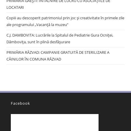
PRIMĂRIA GĂEȘTI: ÎNTÂLNIRE DE LUCRU CU ASOCIAȚIILE DE
LOCATARI
Copiii au descoperit patrimoniul prin joc și creativitate în primele zile
ale programului „Vacanță la muzeu”
C.J. DAMBOVITA: Lucrările la Spitalul de Pediatrie Gura Ocniței,
Dâmbovița, sunt în plină desfășurare
PRIMĂRIA RĂZVAD: CAMPANIE GRATUITĂ DE STERILIZARE A
CÂINILOR ÎN COMUNA RĂZVAD
Facebook