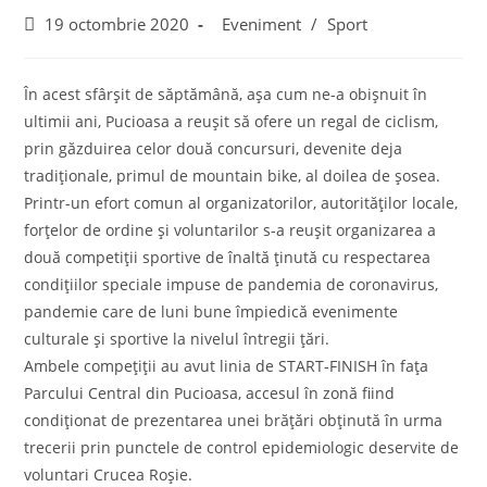
Post
Post
19 octombrie 2020
Eveniment
/
Sport
published:
category:
În acest sfârșit de săptămână, așa cum ne-a obișnuit în
ultimii ani, Pucioasa a reușit să ofere un regal de ciclism,
prin găzduirea celor două concursuri, devenite deja
tradiționale, primul de mountain bike, al doilea de șosea.
Printr-un efort comun al organizatorilor, autorităților locale,
forțelor de ordine și voluntarilor s-a reușit organizarea a
două competiții sportive de înaltă ținută cu respectarea
condițiilor speciale impuse de pandemia de coronavirus,
pandemie care de luni bune împiedică evenimente
culturale și sportive la nivelul întregii țări.
Ambele compețiții au avut linia de START-FINISH în fața
Parcului Central din Pucioasa, accesul în zonă fiind
condiționat de prezentarea unei brățări obținută în urma
trecerii prin punctele de control epidemiologic deservite de
voluntari Crucea Roșie.