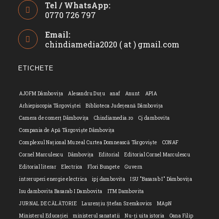
Tel / WhatsApp:
0770 726 797
Opens
Email:
in
chindiamedia2020 ( at ) gmail.com
Opens
your
in
application
your
ETICHETE
applicatio
AJOFM Dâmbovița
Alesandru Duțu
anaf
Anunt
APIA
Arhiepiscopia Târgoviștei
Biblioteca Județeană Dâmbovița
Camera de comerț Dâmbovița
Chindiamedia.ro
Cj dambovita
Compania de Apă Târgoviște Dâmbovița
Complexul Național Muzeal Curtea Domnească Târgoviște
CONAF
Cornel Marculescu
Dâmbovița
Editorial
Editorial Cornel Marculescu
Editorial literar
Electrica
Flori Bungete
Guvern
intreruperi energie electrica
ipj dambovita
ISU "Basarab I" Dâmbovița
Isu dambovita Basarab I Dambovita
ITM Dambovita
JURNAL DE CĂLĂTORIE
Laurențiu Ștefan Szemkovics
MApN
Ministerul Educației
ministerul sanatatii
Nu-ți uita istoria
Oana Filip