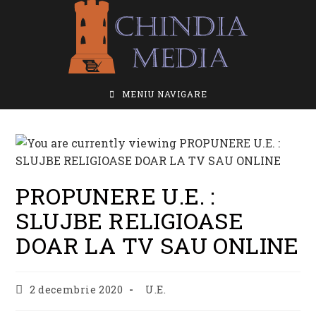
Skip
to
content
MENIU NAVIGARE
PROPUNERE U.E. :
SLUJBE RELIGIOASE
DOAR LA TV SAU ONLINE
Post
Post
2 decembrie 2020
U.E.
published:
category: