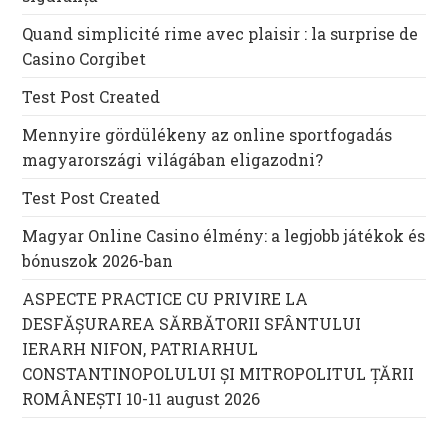
Quand simplicité rime avec plaisir : la surprise de
Casino Corgibet
Test Post Created
Mennyire gördülékeny az online sportfogadás
magyarországi világában eligazodni?
Test Post Created
Magyar Online Casino élmény: a legjobb játékok és
bónuszok 2026-ban
ASPECTE PRACTICE CU PRIVIRE LA
DESFĂȘURAREA SĂRBĂTORII SFÂNTULUI
IERARH NIFON, PATRIARHUL
CONSTANTINOPOLULUI ŞI MITROPOLITUL ȚĂRII
ROMÂNEȘTI 10-11 august 2026