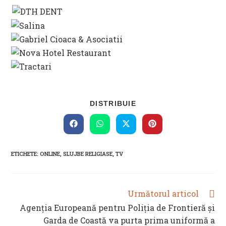
SHARE
DISTRIBUIE
THIS
CONTENT
Opens
Opens
Opens
Opens
in
in
in
in
a
a
a
a
new
new
new
new
ETICHETE
:
ONLINE
,
SLUJBE RELIGIASE
,
TV
window
window
window
window
Următorul articol
READ
MORE
Agenţia Europeană pentru Poliţia de Frontieră şi
ARTICLES
Garda de Coastă va purta prima uniformă a