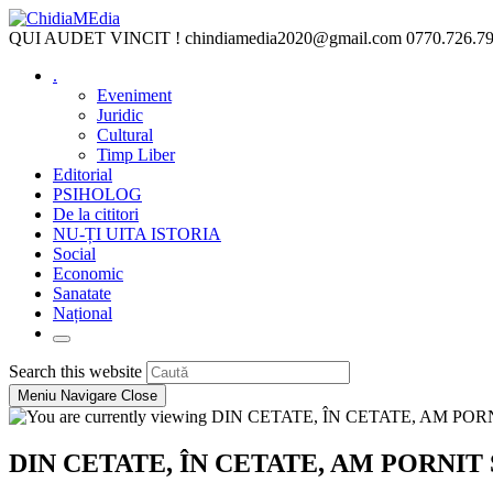
Skip
to
QUI AUDET VINCIT !
chindiamedia2020@gmail.com
0770.726.7
content
.
Eveniment
Juridic
Cultural
Timp Liber
Editorial
PSIHOLOG
De la cititori
NU-ȚI UITA ISTORIA
Social
Economic
Sanatate
Național
Toggle
website
Press
Search this website
search
Escape
Meniu Navigare
Close
to
close
the
DIN CETATE, ÎN CETATE, AM PORNIT
search
panel.