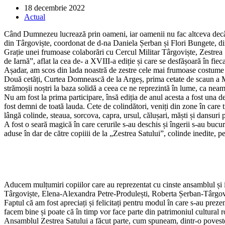
Post
18 decembrie 2022
published:
Post
Actual
category:
Când Dumnezeu lucrează prin oameni, iar oamenii nu fac altceva decâ
din Târgoviște, coordonat de d-na Daniela Șerban și Flori Bungete, din
Grație unei frumoase colaborări cu Cercul Militar Târgoviște, Zestrea S
de Iarnă”, aflat la cea de- a XVIII-a ediție și care se desfășoară în fie
Așadar, am scos din lada noastră de zestre cele mai frumoase costume po
Două cetăți, Curtea Domnească de la Argeș, prima cetate de scaun a Mun
strămoșii noștri la baza solidă a ceea ce ne reprezintă în lume, ca neam
Nu am fost la prima participare, însă ediția de anul acesta a fost una de e
fost demni de toată lauda. Cete de colindători, veniți din zone în care 
lângă colinde, steaua, sorcova, capra, ursul, călușari, măști și dansuri 
A fost o seară magică în care cerurile s-au deschis și îngerii s-au bucur
aduse în dar de către copiiii de la „Zestrea Satului”, colinde inedite, p
Aducem mulțumiri copiilor care au reprezentat cu cinste ansamblul și
Târgoviște, Elena-Alexandra Petre-Produlești, Roberta Șerban-Târgovi
Faptul că am fost apreciați și felicitați pentru modul în care s-au prez
facem bine și poate că în timp vor face parte din patrimoniul cultural
Ansamblul Zestrea Satului a făcut parte, cum spuneam, dintr-o poveste 