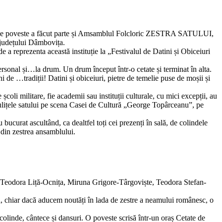
el de poveste a făcut parte și Amsamblul Folcloric ZESTRA SATULUI,
e județului Dâmbovița.
a reprezenta această instituție la „Festivalul de Datini și Obiceiuri
ersonal și…la drum. Un drum început într-o cetate și terminat în alta.
e …tradiții! Datini și obiceiuri, pietre de temelie puse de moșii și
școli militare, fie academii sau instituții culturale, cu mici excepții, au
pe ulițele satului pe scena Casei de Cultură „George Topârceanu”, pe
 bucurat ascultând, ca dealtfel toți cei prezenți în sală, de colindele
e din zestrea ansamblului.
v, Teodora Liță-Ocnița, Miruna Grigore-Târgoviște, Teodora Stefan-
 că, chiar dacă aducem noutăți în lada de zestre a neamului românesc, o
olinde, cântece și dansuri. O poveste scrisă într-un oraș Cetate de