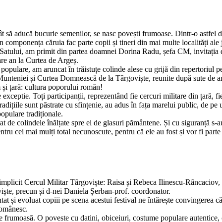
t să aducă bucurie semenilor, se nasc povești frumoase. Dintr-o astf
 componența căruia fac parte copii și tineri din mai multe localități al
atului, am primit din partea doamnei Dorina Radu, șefa CM, invitația de 
care an la Curtea de Argeș.
pulare, am aruncat în trăistuțe colinde alese cu grijă din repertoriul p
teniei și Curtea Domnească de la Târgoviște, reunite după sute de ani d
 și țară: cultura poporului român!
xceptie. Toți participanții, reprezentând fie cercuri militare din țară, fie 
tradițiile sunt păstrate cu sfințenie, au adus în fața marelui public, de 
populare tradiționale.
at de colindele înălțate spre ei de glasuri pământene. Și cu siguranță s-au
entru cei mai mulți total necunoscute, pentru că ele au fost și vor fi part
 implicit Cercul Militar Târgoviște: Raisa și Rebeca Ilinescu-Râncacio
ște, precun și d-nei Daniela Șerban-prof. coordonator.
entat și evoluat copiii pe scena acestui festival ne întărește convingerea
 românesc.
frumoasă. O poveste cu datini, obiceiuri, costume populare autentice, c