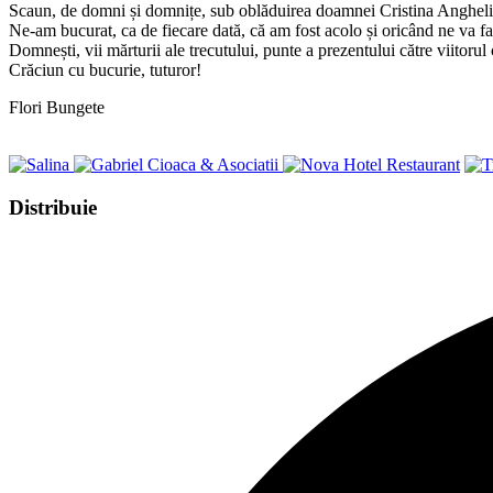
Scaun, de domni și domnițe, sub oblăduirea doamnei Cristina Angheli
Ne-am bucurat, ca de fiecare dată, că am fost acolo și oricând ne va fa
Domnești, vii mărturii ale trecutului, punte a prezentului către viitoru
Crăciun cu bucurie, tuturor!
Flori Bungete
Share
Distribuie
this
Opens
content
in
a
new
window