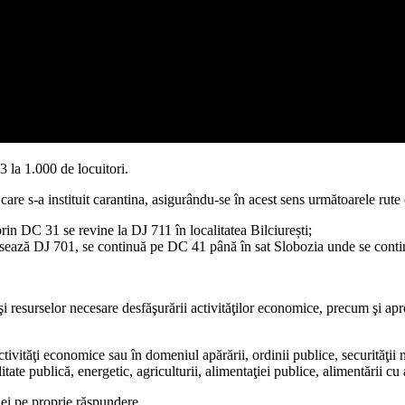
 la 1.000 de locuitori.
 care s-a instituit carantina, asigurându-se în acest sens următoarele rute 
in DC 31 se revine la DJ 711 în localitatea Bilciurești;
rsează DJ 701, se continuă pe DC 41 până în sat Slobozia unde se contin
 şi resurselor necesare desfăşurării activităţilor economice, precum şi ap
vităţi economice sau în domeniul apărării, ordinii publice, securităţii naţ
ilitate publică, energetic, agriculturii, alimentaţiei publice, alimentării cu
ţiei pe proprie răspundere