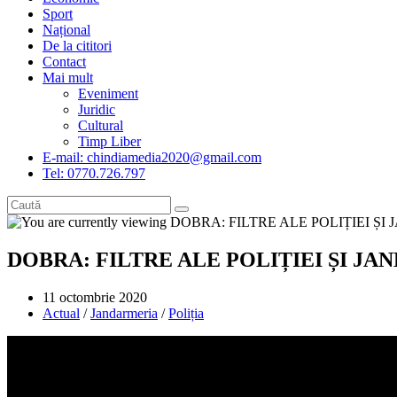
Sport
Național
De la cititori
Contact
Mai mult
Eveniment
Juridic
Cultural
Timp Liber
E-mail: chindiamedia2020@gmail.com
Tel: 0770.726.797
DOBRA: FILTRE ALE POLIȚIEI ȘI JA
Post
11 octombrie 2020
published:
Post
Actual
/
Jandarmeria
/
Poliția
category: