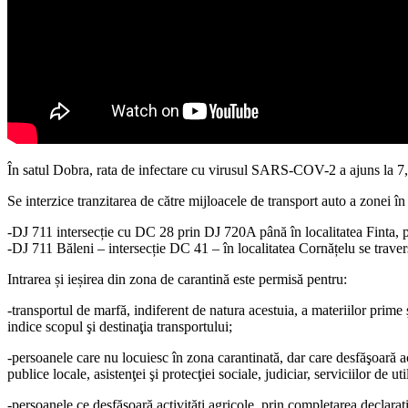
În satul Dobra, rata de infectare cu virusul SARS-COV-2 a ajuns la 7,3
Se interzice tranzitarea de către mijloacele de transport auto a zonei în
-DJ 711 intersecție cu DC 28 prin DJ 720A până în localitatea Finta, pr
-DJ 711 Băleni – intersecție DC 41 – în localitatea Cornățelu se trave
Intrarea și ieșirea din zona de carantină este permisă pentru:
-transportul de marfă, indiferent de natura acestuia, a materiilor prime
indice scopul şi destinaţia transportului;
-persoanele care nu locuiesc în zona carantinată, dar care desfăşoară acti
publice locale, asistenţei şi protecţiei sociale, judiciar, serviciilor de ut
-persoanele ce desfăşoară activităţi agricole, prin completarea declara