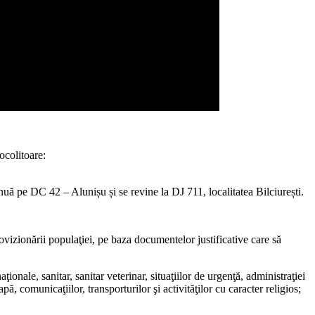
ocolitoare:
uă pe DC 42 – Alunișu și se revine la DJ 711, localitatea Bilciurești.
rovizionării populaţiei, pe baza documentelor justificative care să
ionale, sanitar, sanitar veterinar, situaţiilor de urgenţă, administraţiei
 apă, comunicaţiilor, transporturilor şi activităţilor cu caracter religios;