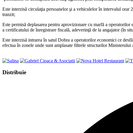
Este interzisă circulaţia persoanelor şi a vehiculelor în intervalul orar
tranzit;
Este permisă deplasarea pentru aprovizionare cu marfă a operatorilor e
a certificatului de înregistrare fiscală, adeverinţă de la angajator (în s
Este interzisă intrarea în satul Dobra a operatorilor economici ce desfăş
efectua în zonele unde sunt amplasate filtrele structurilor Ministerului 
Share
Distribuie
this
Opens
content
in
a
new
window