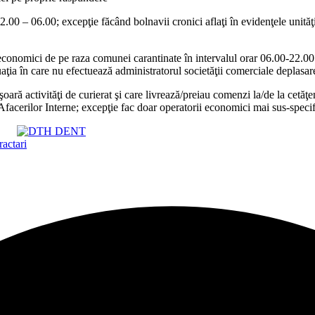
 22.00 – 06.00; excepţie făcând bolnavii cronici aflaţi în evidenţele unităţ
conomici de pe raza comunei carantinate în intervalul orar 06.00-22.00 
ituaţia în care nu efectuează administratorul societăţii comerciale deplasar
oară activităţi de curierat şi care livrează/preiau comenzi la/de la cetăţe
Afacerilor Interne; excepţie fac doar operatorii economici mai sus-specifica