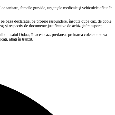
ilor sanitare, femeile gravide, urgenţele medicale şi vehiculele aflate în
pe baza declaraţiei pe proprie răspundere, însoţită după caz, de copie
ea) şi respectiv de documente justificative de achiziţie/transport;
nii din satul Dobra; în acest caz, predarea- preluarea coletelor se va
ţi, aflaţi în tranzit.