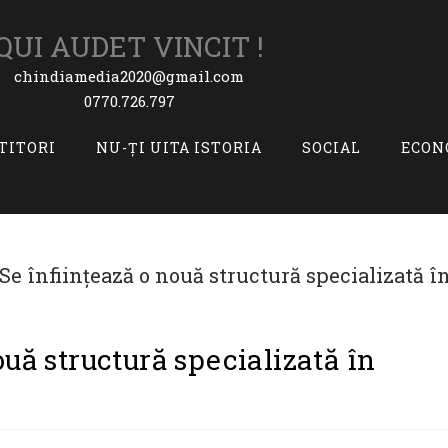
QUI AUDET VINCIT !
chindiamedia2020@gmail.com
0770.726.797
ITITORI
NU-ȚI UITA ISTORIA
SOCIAL
ECON
uă structură specializată în