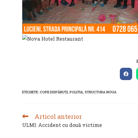
Open
in
a
new
ETICHETE
:
COPII DISPĂRUȚI
,
POLITIA
,
STRUCTURA NOUA
wind
Articol anterior
READ
MORE
ULMI: Accident cu două victime
ARTICLES