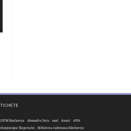
ETICHETE
JOFM Dâmbovița
Alesandru Duțu
anaf
Anunt
APIA
rhiepiscopia Târgoviștei
Biblioteca Județeană Dâmbovița