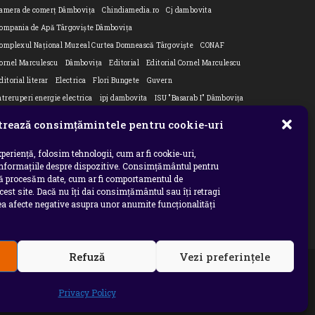
amera de comerț Dâmbovița
Chindiamedia.ro
Cj dambovita
ompania de Apă Târgoviște Dâmbovița
omplexul Național Muzeal Curtea Domnească Târgoviște
CONAF
ornel Marculescu
Dâmbovița
Editorial
Editorial Cornel Marculescu
ditorial literar
Electrica
Flori Bungete
Guvern
ntreruperi energie electrica
ipj dambovita
ISU "Basarab I" Dâmbovița
n
su dambovita Basarab I Dambovita
ITM Dambovita
rează consimțămintele pentru cookie-uri
URNAL DE CĂLĂTORIE
Laurențiu Ștefan Szemkovics
MApN
inisterul Educației
ministerul sanatatii
Nu-ți uita istoria
Oana Filip
periență, folosim tehnologii, cum ar fi cookie-uri,
informațiile despre dispozitive. Consimțământul pentru
refectura dambovita
Primaria Dragodana
Primaria Lucieni
să procesăm date, cum ar fi comportamentul de
rimaria Răzvad
Primaria Ulmi
primăria Târgoviște
PSD Dambovita
cest site. Dacă nu îți dai consimțământul sau îți retragi
 afecte negative asupra unor anumite funcționalități
siholog
Serial
Situatia Covid 19 Dambovita
Situație Covid-19
niversitatea Valahia
Refuză
Vezi preferințele
INTERZISE copierea, reproducerea, recompilarea,
ecum si orice modalitate de exploatare a continutului
Privacy Policy