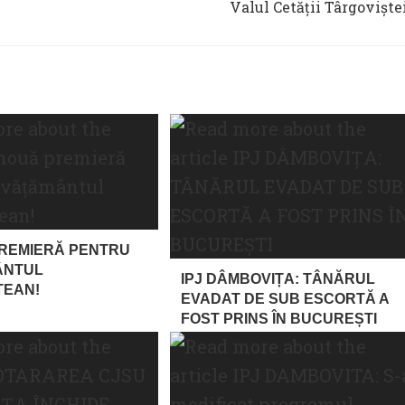
Valul Cetății Târgovişte
PREMIERĂ PENTRU
ÂNTUL
IPJ DÂMBOVIȚA: TÂNĂRUL
ȚEAN!
EVADAT DE SUB ESCORTĂ A
FOST PRINS ÎN BUCUREȘTI