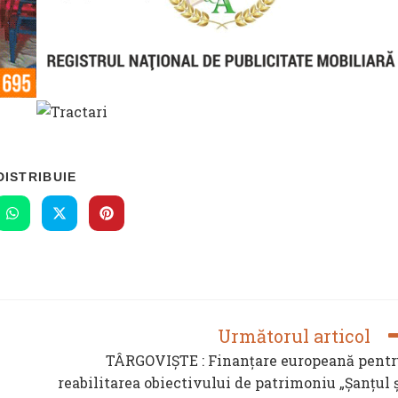
SHARE
DISTRIBUIE
THIS
CONTENT
s
Opens
Opens
Opens
in
in
in
a
a
a
new
new
new
ow
window
window
window
Următorul articol
TÂRGOVIȘTE : Finanțare europeană pent
reabilitarea obiectivului de patrimoniu „Șanțul 