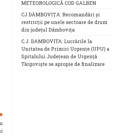
METEOROLOGICĂ COD GALBEN
CJ DÂMBOVIȚA: Recomandări și
restricții pe unele sectoare de drum
din județul Dâmbovița
C.J. DAMBOVITA: Lucrările la
Unitatea de Primiri Urgențe (UPU) a
Spitalului Județean de Urgență
Târgoviște se apropie de finalizare
ru
şi