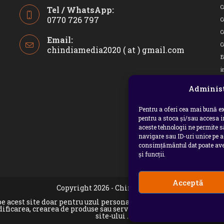
C
Tel / WhatsApp:
0770 726 797
C
Opens
C
Email:
in
C
chindiamedia2020 ( at ) gmail.com
Opens
your
in
E
application
your
i
applicatio
I
Administ
J
M
Pentru a oferi cea mai bună ex
pentru a stoca și/sau accesa 
P
aceste tehnologii ne permite 
p
navigare sau ID-uri unice pe a
consimțământul dat poate avea
p
și funcții.
U
Acceptă
Copyright 2026 - Chindia Media
e pe acest site doar pentru uzul personal sau necomercial. Sunt 
dificarea, crearea de produse sau servicii complete derivate, pr
site-ului .