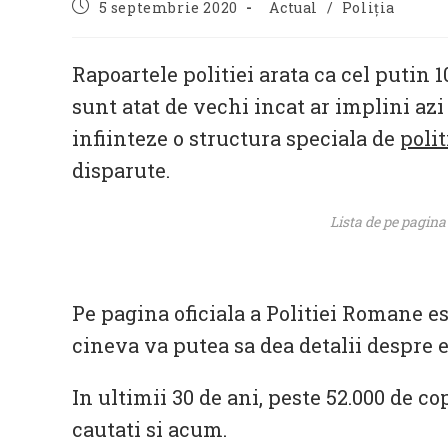
Post
Post
5 septembrie 2020
Actual
/
Poliția
published:
category:
Rapoartele politiei arata ca cel putin 1
sunt atat de vechi incat ar implini azi
infiinteze o structura speciala de
polit
disparute.
Lista de pe pagina
Pe pagina oficiala a Politiei Romane est
cineva va putea sa dea detalii despre e
In ultimii 30 de ani, peste 52.000 de cop
cautati si acum.