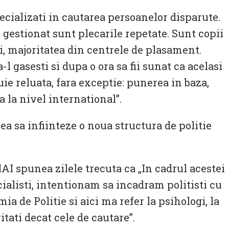
ecializati in cautarea persoanelor disparute.
 gestionat sunt plecarile repetate. Sunt copii
ri, majoritatea din centrele de plasament.
-l gasesti si dupa o ora sa fii sunat ca acelasi
ie reluata, fara exceptie: punerea in baza,
a la nivel international”.
a sa infiinteze o noua structura de politie
AI spunea zilele trecuta ca „In cadrul acestei
alisti, intentionam sa incadram politisti cu
a de Politie si aici ma refer la psihologi, la
itati decat cele de cautare”.