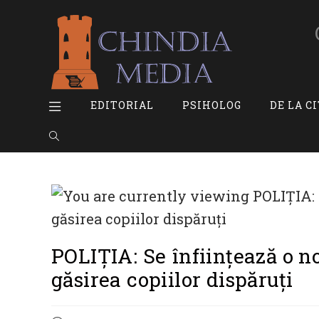
Skip
to
content
EDITORIAL
PSIHOLOG
DE LA C
TOGGLE
WEBSITE
SEARCH
POLIȚIA: Se înființează o no
găsirea copiilor dispăruți