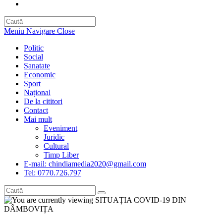
Toggle
website
search
Meniu Navigare
Close
Politic
Social
Sanatate
Economic
Sport
Național
De la cititori
Contact
Mai mult
Eveniment
Juridic
Cultural
Timp Liber
E-mail: chindiamedia2020@gmail.com
Tel: 0770.726.797