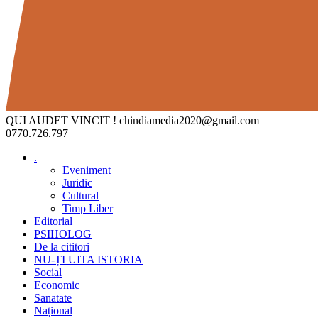
QUI AUDET VINCIT !
chindiamedia2020@gmail.com
0770.726.797
.
Eveniment
Juridic
Cultural
Timp Liber
Editorial
PSIHOLOG
De la cititori
NU-ȚI UITA ISTORIA
Social
Economic
Sanatate
Național