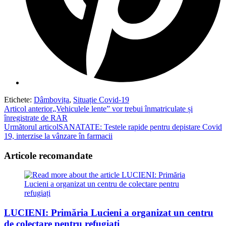
Etichete
:
Dâmbovița
,
Situație Covid-19
Read
Articol anterior
„Vehiculele lente” vor trebui înmatriculate și
înregistrate de RAR
more
Următorul articol
SANATATE: Testele rapide pentru depistare Covid
articles
19, interzise la vânzare în farmacii
Articole recomandate
LUCIENI: Primăria Lucieni a organizat un centru
de colectare pentru refugiați