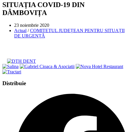
SITUAȚIA COVID-19 DIN
DÂMBOVIȚA
Post
23 noiembrie 2020
published:
Post
Actual
/
COMITETUL JUDEȚEAN PENTRU SITUAȚII
category:
DE URGENȚĂ
Share
Distribuie
this
Opens
content
in
a
new
window