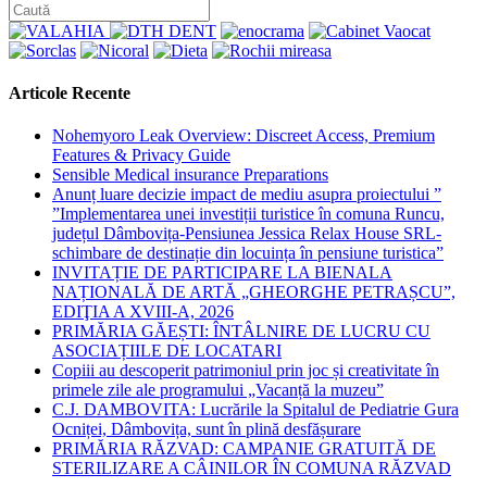
Articole Recente
Nohemyoro Leak Overview: Discreet Access, Premium
Features & Privacy Guide
Sensible Medical insurance Preparations
Anunț luare decizie impact de mediu asupra proiectului ”
”Implementarea unei investiții turistice în comuna Runcu,
județul Dâmbovița-Pensiunea Jessica Relax House SRL-
schimbare de destinație din locuința în pensiune turistica”
INVITAȚIE DE PARTICIPARE LA BIENALA
NAȚIONALĂ DE ARTĂ „GHEORGHE PETRAȘCU”,
EDIŢIA A XVIII-A, 2026
PRIMĂRIA GĂEȘTI: ÎNTÂLNIRE DE LUCRU CU
ASOCIAȚIILE DE LOCATARI
Copiii au descoperit patrimoniul prin joc și creativitate în
primele zile ale programului „Vacanță la muzeu”
C.J. DAMBOVITA: Lucrările la Spitalul de Pediatrie Gura
Ocniței, Dâmbovița, sunt în plină desfășurare
PRIMĂRIA RĂZVAD: CAMPANIE GRATUITĂ DE
STERILIZARE A CÂINILOR ÎN COMUNA RĂZVAD