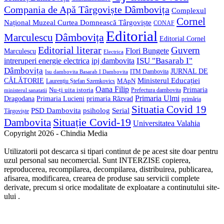
Compania de Apă Târgoviște Dâmbovița
Complexul
Cornel
Național Muzeal Curtea Domnească Târgoviște
CONAF
Editorial
Dâmbovița
Marculescu
Editorial Cornel
Editorial literar
Guvern
Flori Bungete
Marculescu
Electrica
ISU "Basarab I"
intreruperi energie electrica
ipj dambovita
Dâmbovița
JURNAL DE
ITM Dambovita
Isu dambovita Basarab I Dambovita
Ministerul Educației
CĂLĂTORIE
MApN
Laurențiu Ștefan Szemkovics
Oana Filip
Primaria
Nu-ți uita istoria
ministerul sanatatii
Prefectura dambovita
Primaria Ulmi
Primaria Lucieni
primaria Răzvad
Dragodana
primăria
Situatia Covid 19
psiholog
PSD Dambovita
Serial
Târgoviște
Situație Covid-19
Dambovita
Universitatea Valahia
Copyright 2026 - Chindia Media
Utilizatorii pot descarca si tipari continut de pe acest site doar pentru
uzul personal sau necomercial. Sunt INTERZISE copierea,
reproducerea, recompilarea, decompilarea, distribuirea, publicarea,
afisarea, modificarea, crearea de produse sau servicii complete
derivate, precum si orice modalitate de exploatare a continutului site-
ului .