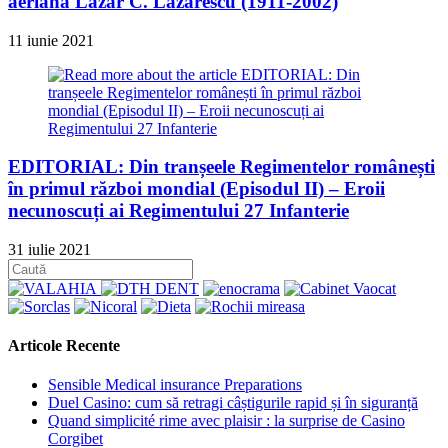
aeriană Lazăr C. Lăzărescu (1911-2002)
11 iunie 2021
EDITORIAL: Din tranșeele Regimentelor românești
în primul război mondial (Episodul II) – Eroii
necunoscuți ai Regimentului 27 Infanterie
31 iulie 2021
Articole Recente
Sensible Medical insurance Preparations
Duel Casino: cum să retragi câștigurile rapid și în siguranță
Quand simplicité rime avec plaisir : la surprise de Casino
Corgibet