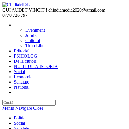
Skip
to
QUI AUDET VINCIT !
chindiamedia2020@gmail.com
content
0770.726.797
.
Eveniment
Juridic
Cultural
Timp Liber
Editorial
PSIHOLOG
De la cititori
NU-ȚI UITA ISTORIA
Social
Economic
Sanatate
Național
Toggle
website
search
Meniu Navigare
Close
Politic
Social
Sanatate