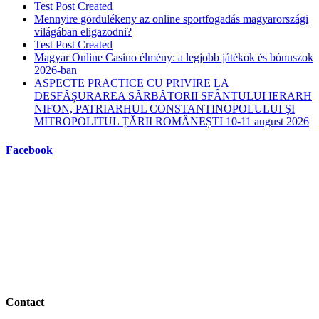
Test Post Created
Mennyire gördülékeny az online sportfogadás magyarországi
világában eligazodni?
Test Post Created
Magyar Online Casino élmény: a legjobb játékok és bónuszok
2026-ban
ASPECTE PRACTICE CU PRIVIRE LA
DESFĂȘURAREA SĂRBĂTORII SFÂNTULUI IERARH
NIFON, PATRIARHUL CONSTANTINOPOLULUI ŞI
MITROPOLITUL ȚĂRII ROMÂNEȘTI 10-11 august 2026
Facebook
Contact