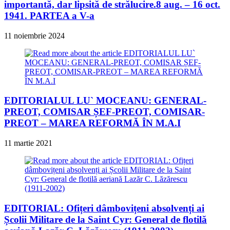
importantă, dar lipsită de strălucire.8 aug. – 16 oct.
1941. PARTEA a V-a
11 noiembrie 2024
EDITORIALUL LU` MOCEANU: GENERAL-
PREOT, COMISAR ȘEF-PREOT, COMISAR-
PREOT – MAREA REFORMĂ ÎN M.A.I
11 martie 2021
EDITORIAL: Ofițeri dâmbovițeni absolvenți ai
Școlii Militare de la Saint Cyr: General de flotilă