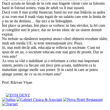
Dacă școala ne învață de la cele mai fragede vârste cum sa folosim
banii in folosul nostru, viața de adult va fi mai ușoară.
Dacă vom fi mai școliți financiar, banii nu vor mai întârzia sa apăra
și nu vom mai fi toată viața legati de un salariu care este la limita de
a nu ne da demisia… dar nici a ne îmbogățim.
Îmi place sa predau, îmi place sa vorbesc in fata elevilor, la fel cum
și colegiilor mei le place, dar ne lovim zilnic de un sistem demult
expirat.
Nu trebuie sa rămânem surprinși atunci când obținem rezultate slabe,
mult sub media UE, la teste internaționale (ex: Pisa).
Și, mai mult decât atât, educația se reflecta in societate. Cum tot
spun de un an, o societate educata este mai greu de prostit. Dar se
vrea asta?
As vrea sa văd o stabilitate și o reformare a celui mai important
sistem, pentru ca fiecare om trece prin școala, indiferent ca la
maturitate ajunge medic sau șomer. Și in cazul in care ar putea
ajunge șomer, de ce sa nu evitam asta?
Prof. Răzvan Vișan