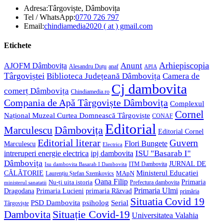
Adresa:
Târgoviște, Dâmbovița
Opens
Tel / WhatsApp:
0770 726 797
in
Opens
Email:
chindiamedia2020 ( at ) gmail.com
your
in
application
your
Etichete
application
Anunt
Arhiepiscopia
AJOFM Dâmbovița
Alesandru Duțu
anaf
APIA
Târgoviștei
Biblioteca Județeană Dâmbovița
Camera de
Cj dambovita
comerț Dâmbovița
Chindiamedia.ro
Compania de Apă Târgoviște Dâmbovița
Complexul
Cornel
Național Muzeal Curtea Domnească Târgoviște
CONAF
Editorial
Dâmbovița
Marculescu
Editorial Cornel
Editorial literar
Guvern
Flori Bungete
Marculescu
Electrica
ISU "Basarab I"
intreruperi energie electrica
ipj dambovita
Dâmbovița
JURNAL DE
ITM Dambovita
Isu dambovita Basarab I Dambovita
Ministerul Educației
CĂLĂTORIE
MApN
Laurențiu Ștefan Szemkovics
Oana Filip
Primaria
Nu-ți uita istoria
ministerul sanatatii
Prefectura dambovita
Primaria Ulmi
Primaria Lucieni
primaria Răzvad
Dragodana
primăria
Situatia Covid 19
psiholog
PSD Dambovita
Serial
Târgoviște
Situație Covid-19
Dambovita
Universitatea Valahia