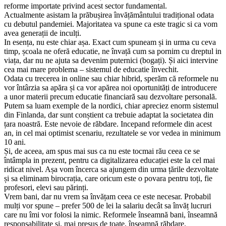
reforme importate privind acest sector fundamental.
Actualmente asistam la prăbușirea învățământului tradițional odata
cu debutul pandemiei. Majoritatea va spune ca este tragic si ca vom
avea generații de inculți.
In esența, nu este chiar așa. Exact cum spuneam și in urma cu ceva
timp, școala ne oferă educatie, ne învață cum sa pornim cu dreptul in
viața, dar nu ne ajuta sa devenim puternici (bogați). Și aici intervine
cea mai mare problema – sistemul de educatie învechit.
Odata cu trecerea in online sau chiar hibrid, sperăm că reformele nu
vor întârzia sa apăra și ca vor apărea noi oportunități de introducere
a unor materii precum educatie financiară sau dezvoltare personală.
Putem sa luam exemple de la nordici, chiar apreciez enorm sistemul
din Finlanda, dar sunt conștient ca trebuie adaptat la societatea din
țara noastră. Este nevoie de răbdare. Incepand reformele din acest
an, in cel mai optimist scenariu, rezultatele se vor vedea in minimum
10 ani.
Și, de aceea, am spus mai sus ca nu este tocmai rău ceea ce se
întâmpla in prezent, pentru ca digitalizarea educației este la cel mai
ridicat nivel. Așa vom încerca sa ajungem din urma țările dezvoltate
și sa eliminam birocrația, care oricum este o povara pentru toți, fie
profesori, elevi sau părinți.
Vrem bani, dar nu vrem sa învățam ceea ce este necesar. Probabil
mulți vor spune – prefer 500 de lei la salariu decât sa învăț lucruri
care nu îmi vor folosi la nimic. Reformele înseamnă bani, înseamnă
responsabilitate și, mai presus de toate, înseamnă răbdare.