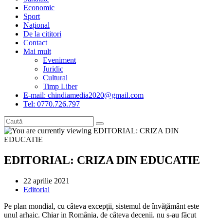
Economic
Sport
Național
De la cititori
Contact
Mai mult
Eveniment
Juridic
Cultural
Timp Liber
E-mail: chindiamedia2020@gmail.com
Tel: 0770.726.797
EDITORIAL: CRIZA DIN EDUCATIE
Post
22 aprilie 2021
published:
Post
Editorial
category:
Pe plan mondial, cu câteva excepții, sistemul de învățământ este
unul arhaic. Chiar in România, de câteva decenii, nu s-au făcut