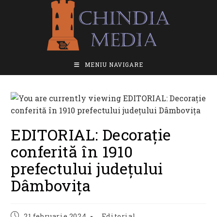
Skip
to
content
MENIU NAVIGARE
EDITORIAL: Decorație
conferită în 1910
prefectului județului
Dâmbovița
Post
Post
21 februarie 2024
Editorial