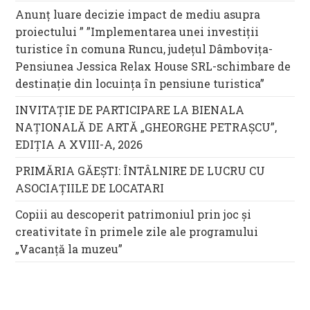
Anunț luare decizie impact de mediu asupra
proiectului ” ”Implementarea unei investiții
turistice în comuna Runcu, județul Dâmbovița-
Pensiunea Jessica Relax House SRL-schimbare de
destinație din locuința în pensiune turistica”
INVITAȚIE DE PARTICIPARE LA BIENALA
NAȚIONALĂ DE ARTĂ „GHEORGHE PETRAȘCU”,
EDIŢIA A XVIII-A, 2026
PRIMĂRIA GĂEȘTI: ÎNTÂLNIRE DE LUCRU CU
ASOCIAȚIILE DE LOCATARI
Copiii au descoperit patrimoniul prin joc și
creativitate în primele zile ale programului
„Vacanță la muzeu”