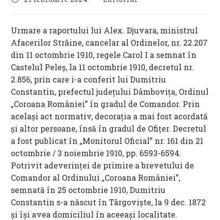
published:
category:
Urmare a raportului lui Alex. Djuvara, ministrul
Afacerilor Străine, cancelar al Ordinelor, nr. 22.207
din 11 octombrie 1910, regele Carol I a semnat în
Castelul Peleș, la 11 octombrie 1910, decretul nr.
2.856, prin care i-a conferit lui Dumitriu
Constantin, prefectul județului Dâmbovița, Ordinul
„Coroana României” în gradul de Comandor. Prin
același act normativ, decorația a mai fost acordată
și altor persoane, însă în gradul de Ofițer. Decretul
a fost publicat în „Monitorul Oficial” nr. 161 din 21
octombrie / 3 noiembrie 1910, pp. 6593-6594.
Potrivit adeverinței de primire a brevetului de
Comandor al Ordinului „Coroana României”,
semnată în 25 octombrie 1910, Dumitriu
Constantin s-a născut în Târgoviște, la 9 dec. 1872
și își avea domiciliul în aceeași localitate.