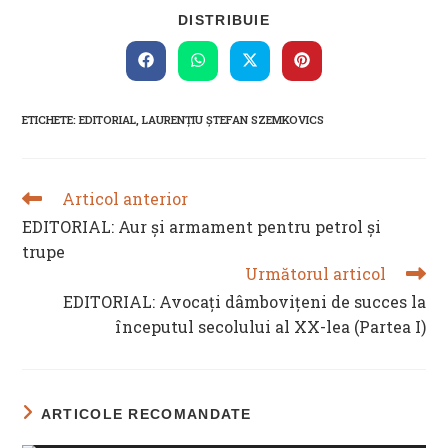
SHARE
DISTRIBUIE
THIS
CONTENT
Opens
Opens
Opens
Opens
in
in
in
in
a
a
a
a
new
new
new
new
ETICHETE
:
EDITORIAL
,
LAURENȚIU ȘTEFAN SZEMKOVICS
window
window
window
window
Articol anterior
READ
MORE
EDITORIAL: Aur şi armament pentru petrol şi
ARTICLES
trupe
Următorul articol
EDITORIAL: Avocați dâmbovițeni de succes la
începutul secolului al XX-lea (Partea I)
ARTICOLE RECOMANDATE