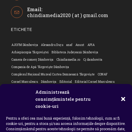
Opens
Email:
in
chindiamedia2020 ( at ) gmail.com
Opens
your
in
application
your
ETICHETE
applicatio
AJOFM Dâmbovița
Alesandru Duțu
anaf
Anunt
APIA
Arhiepiscopia Târgoviștei
Biblioteca Județeană Dâmbovița
Camera de comerț Dâmbovița
Chindiamedia.ro
Cj dambovita
Compania de Apă Târgoviște Dâmbovița
Complexul Național Muzeal Curtea Domnească Târgoviște
CONAF
Cornel Marculescu
Dâmbovița
Editorial
Editorial Cornel Marculescu
Editorial literar
Electrica
Flori Bungete
Guvern
Administrează
intreruperi energie electrica
ipj dambovita
ISU "Basarab I" Dâmbovița
consimțămintele pentru
Isu dambovita Basarab I Dambovita
ITM Dambovita
cookie-uri
JURNAL DE CĂLĂTORIE
Laurențiu Ștefan Szemkovics
MApN
Pentru a oferi cea mai bună experiență, folosim tehnologii, cum ar fi
Ministerul Educației
ministerul sanatatii
Nu-ți uita istoria
Oana Filip
cookie-uri, pentru a stoca și/sau accesa informațiile despre dispozitive.
Prefectura dambovita
Primaria Dragodana
Primaria Lucieni
Consimțământul pentru aceste tehnologii ne permite să procesăm date,