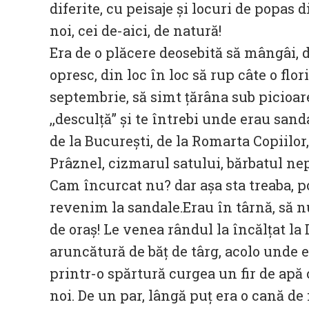
diferite, cu peisaje și locuri de popas d
noi, cei de-aici, de natură!
Era de o plăcere deosebită să mângâi, 
opresc, din loc în loc să rup câte o flor
septembrie, să simt țărâna sub picioare
,,desculță” și te întrebi unde erau san
de la București, de la Romarta Copiilor,
Prâznel, cizmarul satului, bărbatul ne
Cam încurcat nu? dar așa sta treaba, 
revenim la sandale.Erau în târnă, să
de oraș! Le venea rândul la încălțat la
aruncătură de băț de târg, acolo unde e
printr-o spărtură curgea un fir de apă c
noi. De un par, lângă puț era o cană de f