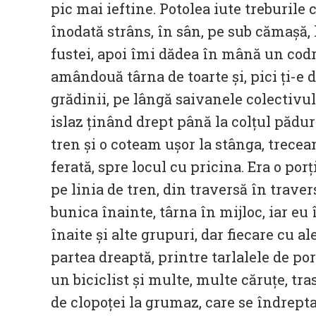
pic mai ieftine. Potolea iute treburile c
înodată strâns, în sân, pe sub cămașă, l
fustei, apoi îmi dădea în mână un codr
amândouă târna de toarte și, pici ți-e 
grădinii, pe lângă saivanele colectivu
islaz ținând drept până la colțul pădu
tren și o coteam ușor la stânga, trecea
ferată, spre locul cu pricina. Era o 
pe linia de tren, din traversă în travers
bunica înainte, târna în mijloc, iar eu
înaite și alte grupuri, dar fiecare cu al
partea dreaptă, printre tarlalele de po
un biciclist și multe, multe căruțe, tra
de clopoței la grumaz, care se îndrept