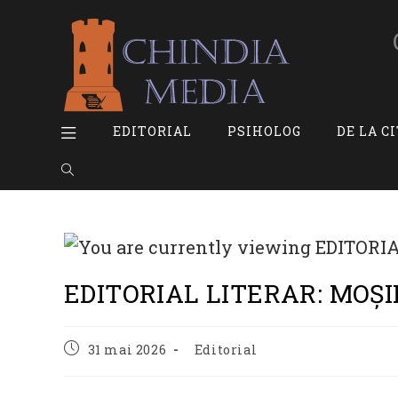
Skip
to
content
EDITORIAL
PSIHOLOG
DE LA C
TOGGLE
WEBSITE
SEARCH
EDITORIAL LITERAR: MOȘI
Post
Post
31 mai 2026
Editorial
published:
category: