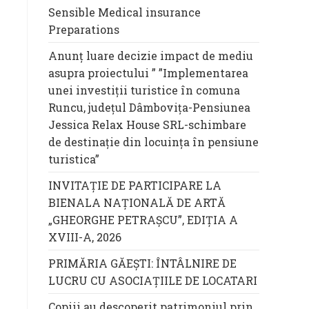
,
Sensible Medical insurance
Preparations
Anunț luare decizie impact de mediu
asupra proiectului ” ”Implementarea
unei investiții turistice în comuna
Runcu, județul Dâmbovița-Pensiunea
Jessica Relax House SRL-schimbare
de destinație din locuința în pensiune
turistica”
INVITAȚIE DE PARTICIPARE LA
BIENALA NAȚIONALĂ DE ARTĂ
„GHEORGHE PETRAȘCU”, EDIŢIA A
XVIII-A, 2026
PRIMĂRIA GĂEȘTI: ÎNTÂLNIRE DE
e
LUCRU CU ASOCIAȚIILE DE LOCATARI
Copiii au descoperit patrimoniul prin