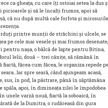
ece ca gheața, cu care îți ostoiai setea la dus ș
și picioarele și să le încalți frumos, apoi să
rsă, că nu după multă cale forfota și mirosuril
prezența.
rduți printre munții de străchini și ulcele, se
egea pe cele mai vesele și mai frumos desenate
i pentru nașa, o bâlcă de lapte pentru Bitina,
orul lelii, două – trei cănițe, să rămână în
ă fiartă, făcea cum făcea, le organiza repede p
ă seara…Iar spre seară, când ajungeam acasă,
e, sus, în pod, la păstrare, până în săptămâna
le spăla, apoi, în dimineața zilei le împodobea
 în unele varză nouă, fiartă la soboaică, în
ărată de la Dumitra, o rudăreasă din gura