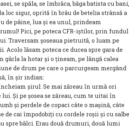
asei, se spăla, se îmbrăca, băga batista cu bani
a loc sigur, oprită în brâu de betelia strânsă a
u de pâine, lua și ea unul, prindeam
drumul! Pici, pe poteca CFR-iștilor, prin fundul
lui. Traversam șoseaua pietruită, o luam pe
rii. Acolo lăsam poteca ce ducea spre gara de
m gârla la hotar și o țineam, pe lângă calea
porțiune de drum pe care o parcurgeam mergând
ă, în șir indian:
 încheiam șirul. Se mai zăreau în urmă ori
e lui. Și pe șosea se zăreau, cum te uitai în
rumb și perdele de copaci câte o mașină, câte
se de cai împodobiți cu cordele roșii și cu salb
au spre bâlci. Erau două drumuri, două lumi