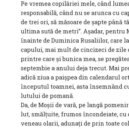
Pe vremea copilăriei mele, când lumea
responsabilă, când nu se arunca cu cap
de trei ori, să măsoare de șapte până tă
ultima sută de metri”. Așadar, pentru M
înainte de Duminica Rusaliilor, care la 
capului, mai mult de cincizeci de zile 
printre care și bunica mea, se pregătea
septembie a anului deja trecut. Mai prec
adică ziua a paișpea din calendarul orto
începutul toamnei, asta însemnând cu
lutului de pomană.
Da, de Moșii de vară, pe langă pomenir
lut, smălțuite, frumos încondeiate, cu 
veneau olarii, adunați de prin toate colț