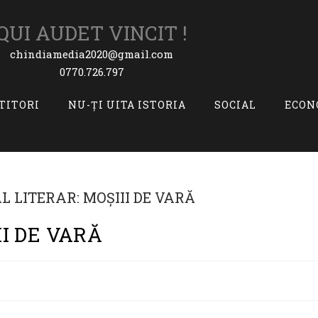
QUI AUDET VINCIT !
chindiamedia2020@gmail.com
0770.726.797
ITITORI
NU-ȚI UITA ISTORIA
SOCIAL
ECON
II DE VARĂ