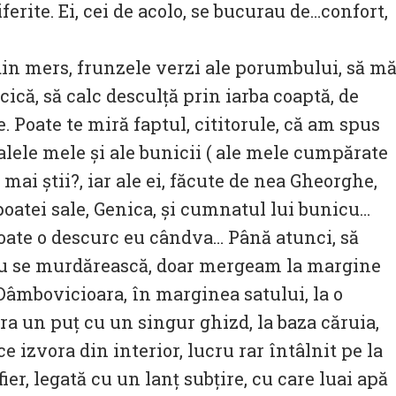
iferite. Ei, cei de acolo, se bucurau de…confort,
din mers, frunzele verzi ale porumbului, să m
icică, să calc desculță prin iarba coaptă, de
. Poate te miră faptul, cititorule, că am spus
dalele mele și ale bunicii ( ale mele cumpărate
 mai știi?, iar ale ei, făcute de nea Gheorghe,
poatei sale, Genica, și cumnatul lui bunicu…
poate o descurc eu cândva… Până atunci, să
 nu se murdărească, doar mergeam la margine
 Dâmbovicioara, în marginea satului, la o
ra un puț cu un singur ghizd, la baza căruia,
e izvora din interior, lucru rar întâlnit pe la
ier, legată cu un lanț subțire, cu care luai apă