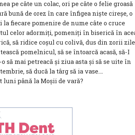
ea pe câte un colac, ori pe câte o felie groasă
ră bună de orez în care înfigea niște cireșe, o
i la fiecare pomenire de nume câte o cruce
etul celor adormiți, pomeniți în biserică în ace
că, să ridice coșul cu colivă, dus din zorii zile
tească pomelnicul, să se întoarcă acasă, să-I
să mai petreacă și ziua asta și să se uite în
embrie, să ducă la târg să ia vase….
pt luni până la Moșii de vară?