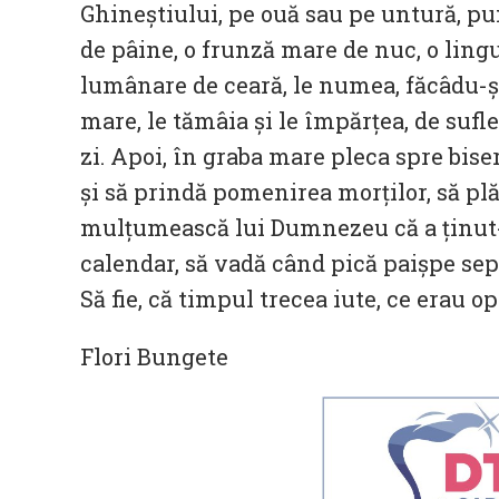
Ghineștiului, pe ouă sau pe untură, pun
de pâine, o frunză mare de nuc, o lingu
lumânare de ceară, le numea, făcâdu-ș
mare, le tămâia și le împărțea, de sufl
zi. Apoi, în graba mare pleca spre biseri
și să prindă pomenirea morților, să plă
mulțumească lui Dumnezeu că a ținut-o 
calendar, să vadă când pică paișpe sept
Să fie, că timpul trecea iute, ce erau o
Flori Bungete