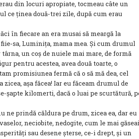
ă erau din locuri apropiate, tocmeau câte un
ul ce ținea două-trei zile, după cum erau
ci în fiecare an era musai să meargă la
 fiie-sa, Luminița, mama mea. Și cum drumul
r târna, un coș de nuiele mai mare, de formă
igur pentru acestea, avea două toarte, o
ătam promisiunea fermă că o să mă dea, cel
a zicea, așa făcea! Iar eu făceam drumul de
ase-șapte kilomerti, dacă o luai pe scurtătură, p
nu ne prindă căldura pe drum, zicea ea, dar eu
vaselor, neciobite, nedogite, cum le mai găsea
asperități sau desene șterse, ce-i drept, și un