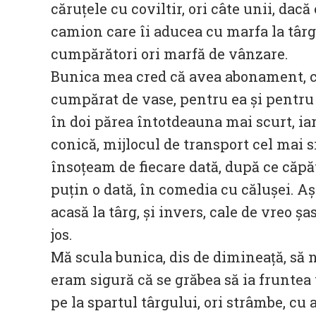
căruțele cu coviltir, ori câte unii, dac
camion care îi aducea cu marfa la târg
cumpărători ori marfă de vânzare.
Bunica mea cred că avea abonament, că
cumpărat de vase, pentru ea și pentru
în doi părea întotdeauna mai scurt, ia
conică, mijlocul de transport cel mai s
însoțeam de fiecare dată, după ce căp
puțin o dată, în comedia cu călușei. Aș
acasă la târg, și invers, cale de vreo ș
jos.
Mă scula bunica, dis de dimineață, să 
eram sigură că se grăbea să ia fruntea 
pe la spartul târgului, ori strâmbe, cu 