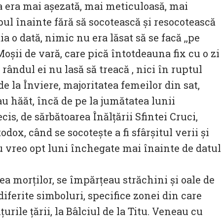
 era mai așezată, mai meticuloasă, mai
ul înainte fără să socotească și resocotească
ia o dată, nimic nu era lăsat să se facă ,,pe
oșii de vară, care pică întotdeauna fix cu o zi
rândul ei nu lasă să treacă , nici în ruptul
de la Înviere, majoritatea femeilor din sat,
u hăăt, încă de pe la jumătatea lunii
is, de sărbătoarea Înălțării Sfintei Cruci,
dox, când se socotește a fi sfârșitul verii și
 vreo opt luni închegate mai înainte de datul
ea morților, se împărțeau străchini și oale de
diferite simboluri, specifice zonei din care
urile țării, la Bâlciul de la Titu. Veneau cu