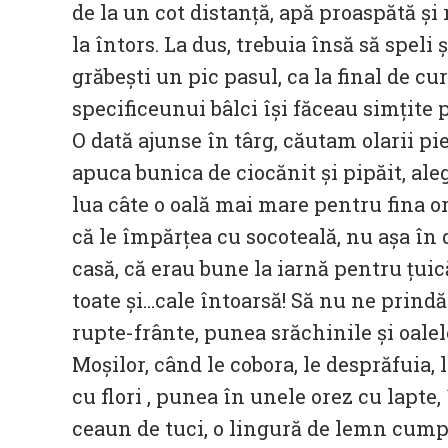
de la un cot distanță, apă proaspătă și r
la întors. La dus, trebuia însă să speli 
grăbești un pic pasul, ca la final de cu
specificeunui bâlci își făceau simțite 
O dată ajunse în târg, căutam olarii pie
apuca bunica de ciocănit și pipăit, al
lua câte o oală mai mare pentru fina or
că le împărțea cu socoteală, nu așa în d
casă, că erau bune la iarnă pentru țuic
toate și…cale întoarsă! Să nu ne prind
rupte-frânte, punea srăchinile și oalel
Moșilor, când le cobora, le desprăfuia, 
cu flori , punea în unele orez cu lapte,
ceaun de tuci, o lingură de lemn cump