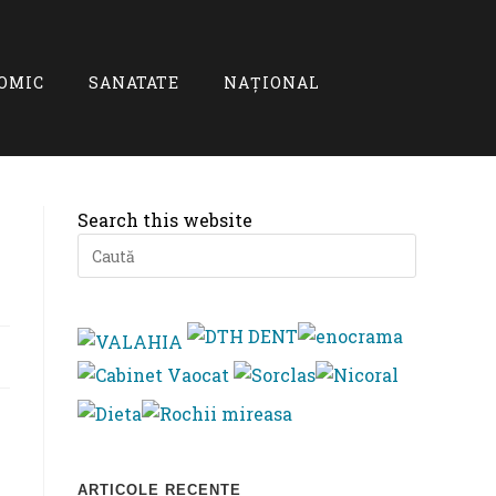
OMIC
SANATATE
NAȚIONAL
Search this website
Press
Escape
to
close
the
search
panel.
ARTICOLE RECENTE