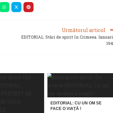
THIS
CONTENT
ns
Opens
Opens
Opens
in
in
in
a
a
a
new
new
new
dow
window
window
window
Următorul articol
EDITORIAL: Stări de spirit în Crimeea. Ianuar
194
EDITORIAL: CU UN OM SE
FACE O VIAȚĂ !