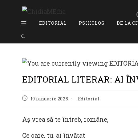
Skip
to
content
EDITORIAL
PSIHOLOG
DE LA C
Toggle
website
search
EDITORIAL LITERAR: AI Î
Post
Post
19 ianuarie 2025
Editorial
published:
category:
Aș vrea să te întreb, române,
Ce oare, tu, ai învățat