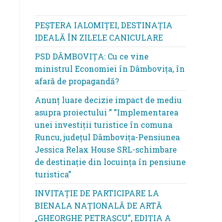
PEȘTERA IALOMIȚEI, DESTINAȚIA
IDEALĂ ÎN ZILELE CANICULARE
PSD DÂMBOVIȚA: Cu ce vine
ministrul Economiei în Dâmbovița, în
afară de propagandă?
Anunț luare decizie impact de mediu
asupra proiectului ” ”Implementarea
unei investiții turistice în comuna
Runcu, județul Dâmbovița-Pensiunea
Jessica Relax House SRL-schimbare
de destinație din locuința în pensiune
turistica”
INVITAȚIE DE PARTICIPARE LA
BIENALA NAȚIONALĂ DE ARTĂ
„GHEORGHE PETRAȘCU”, EDIŢIA A