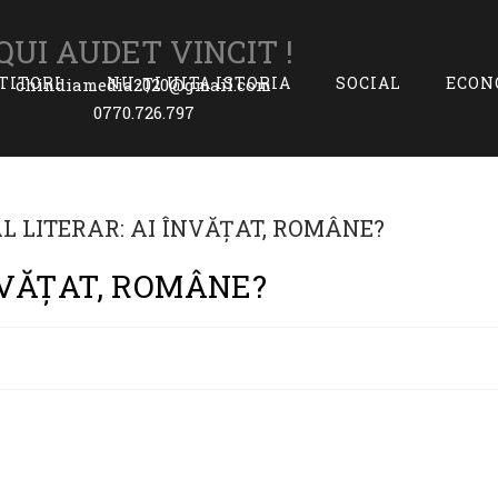
QUI AUDET VINCIT !
ITITORI
NU-ȚI UITA ISTORIA
SOCIAL
ECON
chindiamedia2020@gmail.com
0770.726.797
NVĂȚAT, ROMÂNE?