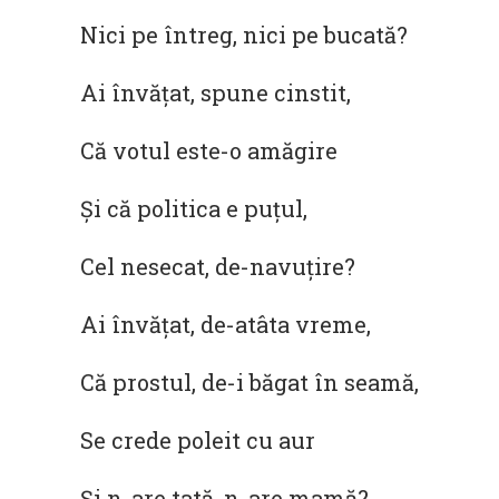
Nici pe întreg, nici pe bucată?
Ai învățat, spune cinstit,
Că votul este-o amăgire
Și că politica e puțul,
Cel nesecat, de-navuțire?
Ai învățat, de-atâta vreme,
Că prostul, de-i băgat în seamă,
Se crede poleit cu aur
Și n-are tată, n-are mamă?