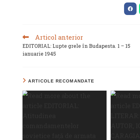
Ope
in
a
new
win
Articol anterior
READ
MORE
EDITORIAL: Lupte grele în Budapesta. 1 – 15
ARTICLES
ianuarie 1945
ARTICOLE RECOMANDATE