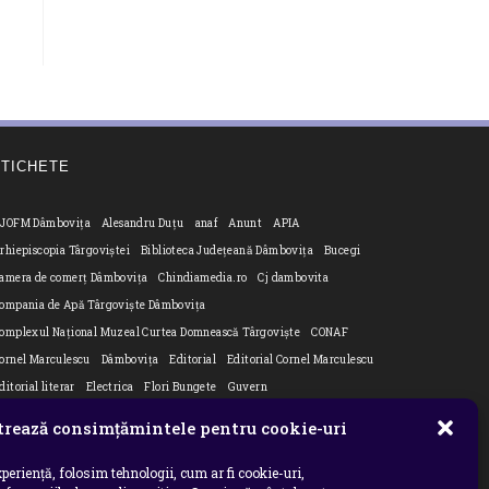
ETICHETE
JOFM Dâmbovița
Alesandru Duțu
anaf
Anunt
APIA
rhiepiscopia Târgoviștei
Biblioteca Județeană Dâmbovița
Bucegi
amera de comerț Dâmbovița
Chindiamedia.ro
Cj dambovita
ompania de Apă Târgoviște Dâmbovița
omplexul Național Muzeal Curtea Domnească Târgoviște
CONAF
ornel Marculescu
Dâmbovița
Editorial
Editorial Cornel Marculescu
ditorial literar
Electrica
Flori Bungete
Guvern
ntreruperi energie electrica
ipj dambovita
ISU "Basarab I" Dâmbovița
rează consimțămintele pentru cookie-uri
n
TM Dambovita
JURNAL DE CĂLĂTORIE
Laurențiu Ștefan Szemkovics
MApN
Ministerul Educației
ministerul sanatatii
Nu-ți uita istoria
periență, folosim tehnologii, cum ar fi cookie-uri,