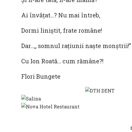
Ai învățat…? Nu mai întreb,
Dormi liniștit, frate române!
Dar…,, somnul rațiunii naște monștrii!”
Cu Ion Roată… cum rămâne?!
Flori Bungete