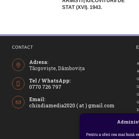
ARMISTIŢIU/LOVITURII DE
STAT (XVI). 1943.
CONTACT
Adresa:
A
Târgoviște, Dâmbovița
A
C
Tel / WhatsApp:
0770 726 797
C
Opens
C
Email:
in
C
chindiamedia2020 ( at ) gmail.com
Opens
your
in
E
application
your
i
Administ
applicatio
I
Pentru a oferi cea mai bună ex