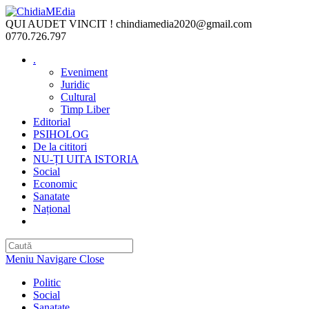
Skip
to
QUI AUDET VINCIT !
chindiamedia2020@gmail.com
content
0770.726.797
.
Eveniment
Juridic
Cultural
Timp Liber
Editorial
PSIHOLOG
De la cititori
NU-ȚI UITA ISTORIA
Social
Economic
Sanatate
Național
Toggle
website
search
Meniu Navigare
Close
Politic
Social
Sanatate