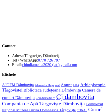
Contact
Adresa:
Târgoviște, Dâmbovița
Opens
Tel / WhatsApp:
0770 726 797
in
Opens
Email:
chindiamedia2020 ( at ) gmail.com
your
in
application
your
Etichete
application
Anunt
Arhiepiscopia
AJOFM Dâmbovița
Alesandru Duțu
anaf
APIA
Târgoviștei
Biblioteca Județeană Dâmbovița
Camera de
Cj dambovita
comerț Dâmbovița
Chindiamedia.ro
Compania de Apă Târgoviște Dâmbovița
Complexul
Cornel
Național Muzeal Curtea Domnească Târgoviște
CONAF