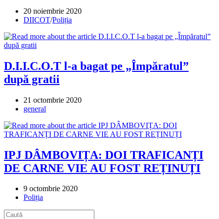
Post
20 noiembrie 2020
published:
Post
DIICOT
/
Poliția
category:
D.I.I.C.O.T l-a bagat pe „Împăratul”
după gratii
Post
21 octombrie 2020
published:
Post
general
category:
IPJ DÂMBOVIȚA: DOI TRAFICANȚI
DE CARNE VIE AU FOST REȚINUȚI
Post
9 octombrie 2020
published:
Post
Poliția
category: