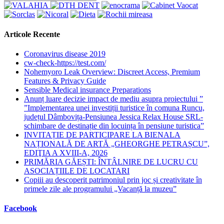
Articole Recente
Coronavirus disease 2019
cw-check-https://test.com/
Nohemyoro Leak Overview: Discreet Access, Premium
Features & Privacy Guide
Sensible Medical insurance Preparations
Anunț luare decizie impact de mediu asupra proiectului ”
”Implementarea unei investiții turistice în comuna Runcu,
județul Dâmbovița-Pensiunea Jessica Relax House SRL-
schimbare de destinație din locuința în pensiune turistica”
INVITAȚIE DE PARTICIPARE LA BIENALA
NAȚIONALĂ DE ARTĂ „GHEORGHE PETRAȘCU”,
EDIŢIA A XVIII-A, 2026
PRIMĂRIA GĂEȘTI: ÎNTÂLNIRE DE LUCRU CU
ASOCIAȚIILE DE LOCATARI
Copiii au descoperit patrimoniul prin joc și creativitate în
primele zile ale programului „Vacanță la muzeu”
Facebook