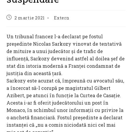
Post
Post
2 martie 2021
Extern
published:
category:
Un tribunal francez l-a declarat pe fostul
președinte Nicolas Sarkozy vinovat de tentativă
de mituire a unui judecător și de trafic de
influență, Sarkozy devenind astfel al doilea șef de
stat din istoria modernă a Franței condamnat de
justiția din această țară.
Sarkozy este acuzat că, împreună cu avocatul său,
a încercat să-l corupă pe magistratul Gilbert
Azibert, pe atunci în funcţie la Curtea de Casaţie.
Acesta i-ar fi oferit judecătorului un post în
Monaco, în schimbul unor informaţii cu privire la
o anchetă financiară. Fostul preşedinte a declarat
instanţei că „nu a comis niciodată nici cel mai