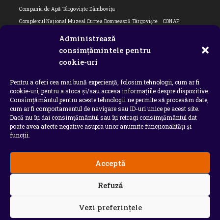
Compania de Apă Târgoviște Dâmbovița
Complexul Național Muzeal Curtea Domnească Târgoviște
CONAF
Cornel Marculescu
Dâmbovița
Editorial
Editorial Cornel Marculescu
Administrează
Editorial literar
Electrica
Flori Bungete
Guvern
consimțămintele pentru
intreruperi energie electrica
ipj dambovita
ISU "Basarab I" Dâmbovița
cookie-uri
ITM Dambovita
JURNAL DE CĂLĂTORIE
Laurențiu Ștefan Szemkovics
Pentru a oferi cea mai bună experiență, folosim tehnologii, cum ar fi
MApN
Ministerul Educației
ministerul sanatatii
Nu-ți uita istoria
cookie-uri, pentru a stoca și/sau accesa informațiile despre dispozitive.
Oana Filip
Prefectura dambovita
Primaria Dragodana
Primaria Lucieni
Consimțământul pentru aceste tehnologii ne permite să procesăm date,
primaria Răzvad
Primaria Ulmi
primăria Târgoviște
PSD Dambovita
cum ar fi comportamentul de navigare sau ID-uri unice pe acest site.
Dacă nu îți dai consimțământul sau îți retragi consimțământul dat
psiholog
Serial
Situatia Covid 19 Dambovita
Situație Covid-19
poate avea afecte negative asupra unor anumite funcționalități și
Universitatea Valahia
funcții.
Acceptă
Copyright 2026 - Chindia Media
Refuză
Utilizatorii pot descarca si tipari continut de pe acest
site doar pentru uzul personal sau necomercial. Sunt
INTERZISE copierea, reproducerea, recompilarea,
Vezi preferințele
decompilarea, distribuirea, publicarea, afisarea,
modificarea, crearea de produse sau servicii complete