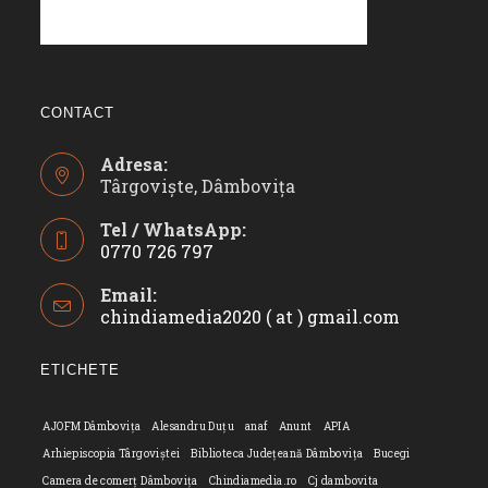
CONTACT
Adresa:
Târgoviște, Dâmbovița
Tel / WhatsApp:
0770 726 797
Opens
Email:
in
chindiamedia2020 ( at ) gmail.com
Opens
your
in
application
your
ETICHETE
applicatio
AJOFM Dâmbovița
Alesandru Duțu
anaf
Anunt
APIA
Arhiepiscopia Târgoviștei
Biblioteca Județeană Dâmbovița
Bucegi
Camera de comerț Dâmbovița
Chindiamedia.ro
Cj dambovita