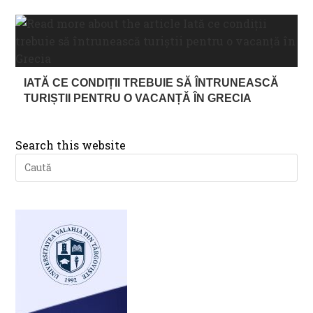
IATĂ CE CONDIȚII TREBUIE SĂ ÎNTRUNEASCĂ
TURIȘTII PENTRU O VACANȚĂ ÎN GRECIA
Search this website
Pre
Es
to
clo
th
se
pan