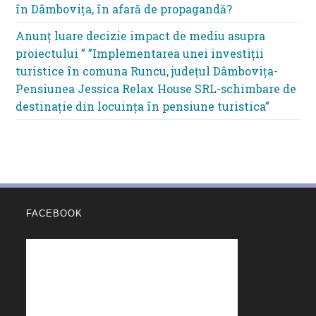
în Dâmbovița, în afară de propagandă?
Anunț luare decizie impact de mediu asupra
proiectului ” ”Implementarea unei investiții
turistice în comuna Runcu, județul Dâmbovița-
Pensiunea Jessica Relax House SRL-schimbare de
destinație din locuința în pensiune turistica”
FACEBOOK