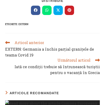
SHARE
DISTRIBUIE
THIS
CONTENT
Opens
Opens
Opens
Opens
in
in
in
in
a
a
a
a
new
new
new
new
ETICHETE
:
EXTERN
window
window
window
window
Articol anterior
READ
MORE
EXTERN: Germania a închis parţial graniţele de
ARTICLES
teama Covid 19
Următorul articol
Iată ce condiții trebuie să întrunească turiștii
pentru o vacanță în Grecia
ARTICOLE RECOMANDATE