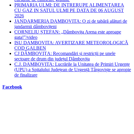
PRIMARIA ULMI: DE INTRERUPE ALIMENTAREA
CU GAZ IN SATUL ULMI PE DATA DE 06 AUGUST
2026
JANDARMERIA DAMBOVITA: O zi de tabără alături de
jandarmii dâmbovițeni
CORNELIU ȘTEFAN: „Dâmbovița Arena este aproape
gata!”/video
ISU DAMBOVITA: AVERTIZARE METEOROLOGICĂ
COD GALBEN
CJ DÂMBOVIȚA: Recomandări și restricții pe unele
sectoare de drum din județul Dâmbovița
C.J. DAMBOVITA: Lucrările la Unitatea de Primiri Urgențe
(UPU) a Spitalului Județean de Urgență Târgoviște se apropie
de finalizare
Facebook