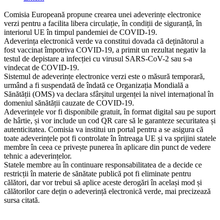
category:
​Comisia Europeană propune crearea unei adeverințe electronice
verzi pentru a facilita libera circulație, în condiții de siguranță, în
interiorul UE în timpul pandemiei de COVID-19.
Adeverința electronică verde va constitui dovada că deținătorul a
fost vaccinat împotriva COVID-19, a primit un rezultat negativ la
testul de depistare a infecției cu virusul SARS-CoV-2 sau s-a
vindecat de COVID-19.
Sistemul de adeverințe electronice verzi este o măsură temporară,
urmând a fi suspendată de îndată ce Organizația Mondială a
Sănătății (OMS) va declara sfârșitul urgenței la nivel internațional în
domeniul sănătății cauzate de COVID-19.
Adeverințele vor fi disponibile gratuit, în format digital sau pe suport
de hârtie, și vor include un cod QR care să le garanteze securitatea și
autenticitatea. Comisia va institui un portal pentru a se asigura că
toate adeverințele pot fi controlate în întreaga UE și va sprijini statele
membre în ceea ce privește punerea în aplicare din punct de vedere
tehnic a adeverințelor.
Statele membre au în continuare responsabilitatea de a decide ce
restricții în materie de sănătate publică pot fi eliminate pentru
călători, dar vor trebui să aplice aceste derogări în același mod și
călătorilor care dețin o adeverință electronică verde, mai precizează
sursa citată.