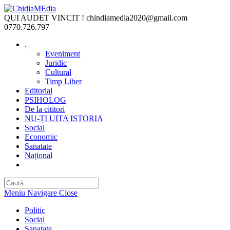
Skip
to
QUI AUDET VINCIT !
chindiamedia2020@gmail.com
content
0770.726.797
.
Eveniment
Juridic
Cultural
Timp Liber
Editorial
PSIHOLOG
De la cititori
NU-ȚI UITA ISTORIA
Social
Economic
Sanatate
Național
Toggle
website
search
Meniu Navigare
Close
Politic
Social
Sanatate