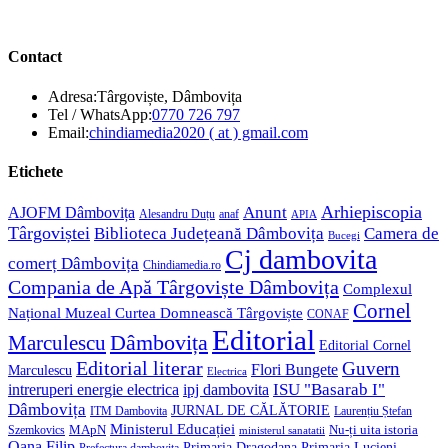
Contact
Adresa:
Târgoviște, Dâmbovița
Opens
Tel / WhatsApp:
0770 726 797
in
Opens
Email:
chindiamedia2020 ( at ) gmail.com
your
in
application
your
Etichete
application
Anunt
Arhiepiscopia
AJOFM Dâmbovița
Alesandru Duțu
anaf
APIA
Târgoviștei
Biblioteca Județeană Dâmbovița
Camera de
Bucegi
Cj dambovita
comerț Dâmbovița
Chindiamedia.ro
Compania de Apă Târgoviște Dâmbovița
Complexul
Cornel
Național Muzeal Curtea Domnească Târgoviște
CONAF
Editorial
Dâmbovița
Marculescu
Editorial Cornel
Editorial literar
Guvern
Flori Bungete
Marculescu
Electrica
ISU "Basarab I"
intreruperi energie electrica
ipj dambovita
Dâmbovița
JURNAL DE CĂLĂTORIE
Laurențiu Ștefan
ITM Dambovita
Ministerul Educației
MApN
Szemkovics
Nu-ți uita istoria
ministerul sanatatii
Oana Filip
Primaria Lucieni
Primaria Dragodana