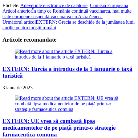
Etichete
:
Adeverinte electronice de calatorie
,
Comisia Europeana
Read
Articol anterior
În timp ce România continuă vaccinarea, mai multe
state europene suspendă vaccinarea cu AstraZeneca
more
Următorul articol
EXTERN: Grecia se deschide de la jumătatea lunii
articles
aprilie pentru turiştii români
Articole recomandate
EXTERN: Turcia a introdus de la 1 ianuarie o taxă
turistică
3 ianuarie 2023
EXTERN: UE vrea să combată lipsa
medicamentelor de pe piață printr-o strategie
farmaceutica comuna