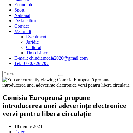
Economic
Sport
Național
De la cititori
Contact
Mai mult
Eveniment
Juridic
Cultural
Timp Liber
E-mail: chindiamedia2020@gmail.com
Tel: 0770.726.797
Comisia Europeană propune
introducerea unei adeverințe electronice
verzi pentru libera circulație
Post
18 martie 2021
published:
Post
Extern