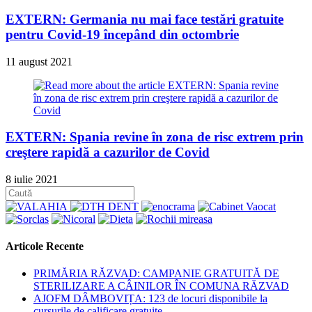
EXTERN: Germania nu mai face testări gratuite
pentru Covid-19 începând din octombrie
11 august 2021
EXTERN: Spania revine în zona de risc extrem prin
creştere rapidă a cazurilor de Covid
8 iulie 2021
Articole Recente
PRIMĂRIA RĂZVAD: CAMPANIE GRATUITĂ DE
STERILIZARE A CÂINILOR ÎN COMUNA RĂZVAD
AJOFM DÂMBOVIȚA: 123 de locuri disponibile la
cursurile de calificare gratuite