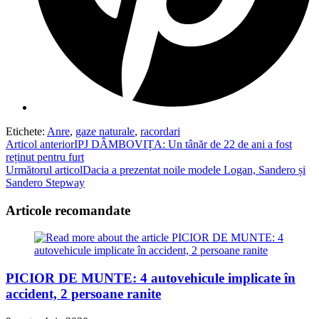
Etichete
:
Anre
,
gaze naturale
,
racordari
Read
Articol anterior
IPJ DÂMBOVIȚA: Un tânăr de 22 de ani a fost
reținut pentru furt
more
Următorul articol
Dacia a prezentat noile modele Logan, Sandero și
articles
Sandero Stepway
Articole recomandate
PICIOR DE MUNTE: 4 autovehicule implicate în
accident, 2 persoane ranite