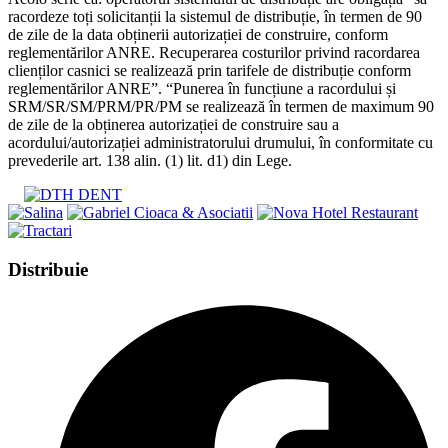
racordeze toți solicitanții la sistemul de distribuție, în termen de 90
de zile de la data obținerii autorizației de construire, conform
reglementărilor ANRE. Recuperarea costurilor privind racordarea
clienților casnici se realizează prin tarifele de distribuție conform
reglementărilor ANRE”. “Punerea în funcțiune a racordului și
SRM/SR/SM/PRM/PR/PM se realizează în termen de maximum 90
de zile de la obținerea autorizației de construire sau a
acordului/autorizației administratorului drumului, în conformitate cu
prevederile art. 138 alin. (1) lit. d1) din Lege.
Share
Distribuie
this
Opens
content
in
a
new
window