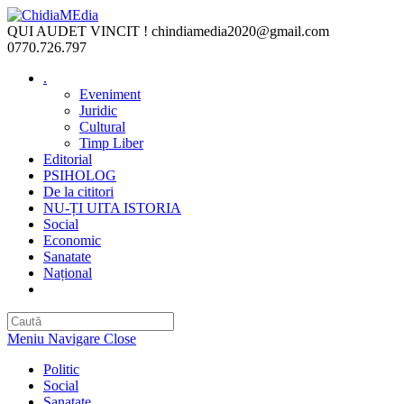
Skip
to
QUI AUDET VINCIT !
chindiamedia2020@gmail.com
content
0770.726.797
.
Eveniment
Juridic
Cultural
Timp Liber
Editorial
PSIHOLOG
De la cititori
NU-ȚI UITA ISTORIA
Social
Economic
Sanatate
Național
Toggle
website
search
Meniu Navigare
Close
Politic
Social
Sanatate