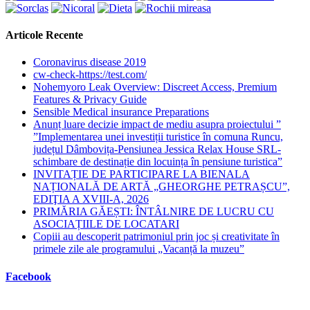
Articole Recente
Coronavirus disease 2019
cw-check-https://test.com/
Nohemyoro Leak Overview: Discreet Access, Premium
Features & Privacy Guide
Sensible Medical insurance Preparations
Anunț luare decizie impact de mediu asupra proiectului ”
”Implementarea unei investiții turistice în comuna Runcu,
județul Dâmbovița-Pensiunea Jessica Relax House SRL-
schimbare de destinație din locuința în pensiune turistica”
INVITAȚIE DE PARTICIPARE LA BIENALA
NAȚIONALĂ DE ARTĂ „GHEORGHE PETRAȘCU”,
EDIŢIA A XVIII-A, 2026
PRIMĂRIA GĂEȘTI: ÎNTÂLNIRE DE LUCRU CU
ASOCIAȚIILE DE LOCATARI
Copiii au descoperit patrimoniul prin joc și creativitate în
primele zile ale programului „Vacanță la muzeu”
Facebook