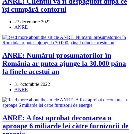
ANRE: Clientul va fi despăgubit după ce
își cumpără contorul
Post
27 decembrie 2022
published:
Post
ANRE
category:
ANRE: Numărul prosumatorilor în
România ar putea ajunge la 30.000 pâna
la finele acestui an
Post
31 octombrie 2022
published:
Post
ANRE
category:
ANRE: A fost aprobat decontarea a
aproape 6 miliarde lei către furnizorii de