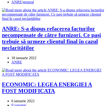
published:
Post
ANRE
/
general
category:
ANRE: S-a dispus refacerea facturilor
necompensate de către furnizori. Ce pași
trebuie să urmeze clientul final în cazul
neclarităților
Post
18 ianuarie 2022
published:
Post
ANRE
category:
ECONOMIC: LEGEA ENERGIEI A
FOST MODIFICATA
Post
6 ianuarie 2022
published:
Post
Economic