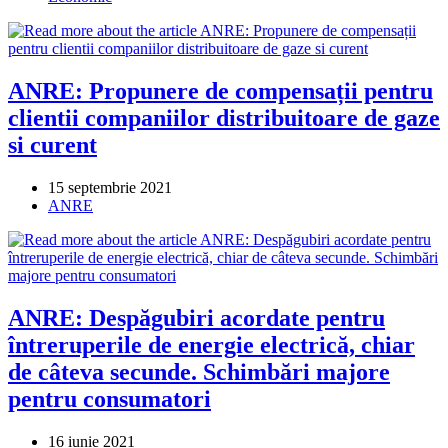
category:
ANRE: Propunere de compensații pentru
clientii companiilor distribuitoare de gaze
si curent
Post
15 septembrie 2021
published:
Post
ANRE
category:
ANRE: Despăgubiri acordate pentru
întreruperile de energie electrică, chiar
de câteva secunde. Schimbări majore
pentru consumatori
Post
16 iunie 2021