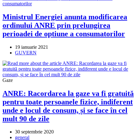
Ministrul Energiei anunta modificarea
ordinului ANRE prin prelungirea
perioadei de optiune a consumatorilor
Post
19 ianuarie 2021
published:
Post
GUVERN
category:
Gaze
ANRE: Racordarea la gaze va fi gratuită
pentru toate persoanele fizice, indiferent
unde e locul de consum, și se face în cel
mult 90 de zile
Post
30 septembrie 2020
published:
Post
general