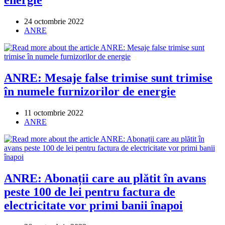
energie
Post
24 octombrie 2022
published:
Post
ANRE
category:
ANRE: Mesaje false trimise sunt trimise
în numele furnizorilor de energie
Post
11 octombrie 2022
published:
Post
ANRE
category:
ANRE: Abonații care au plătit în avans
peste 100 de lei pentru factura de
electricitate vor primi banii înapoi