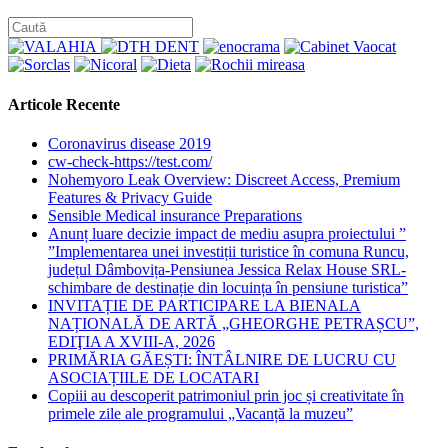
category:
Articole Recente
Coronavirus disease 2019
cw-check-https://test.com/
Nohemyoro Leak Overview: Discreet Access, Premium
Features & Privacy Guide
Sensible Medical insurance Preparations
Anunț luare decizie impact de mediu asupra proiectului ”
”Implementarea unei investiții turistice în comuna Runcu,
județul Dâmbovița-Pensiunea Jessica Relax House SRL-
schimbare de destinație din locuința în pensiune turistica”
INVITAȚIE DE PARTICIPARE LA BIENALA
NAȚIONALĂ DE ARTĂ „GHEORGHE PETRAȘCU”,
EDIŢIA A XVIII-A, 2026
PRIMĂRIA GĂEȘTI: ÎNTÂLNIRE DE LUCRU CU
ASOCIAȚIILE DE LOCATARI
Copiii au descoperit patrimoniul prin joc și creativitate în
primele zile ale programului „Vacanță la muzeu”