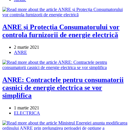
category:
ANRE și Protecția Consumatorului vor
controla furnizorii de energie electrică
Post
2 martie 2021
published:
Post
ANRE
category:
ANRE: Contractele pentru consumatorii
casnici de energie electrica se vor
simplifica
Post
1 martie 2021
published:
Post
ELECTRICA
category: