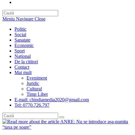
Toggle
website
search
Meniu Navigare
Close
Politic
Social
Sanatate
Economic
Sport
Național
De la cititori
Contact
Mai mult
Eveniment
Juridic
Cultural
Timp Liber
E-mail: chindiamedia2020@gmail.com
Tel: 0770.726.797