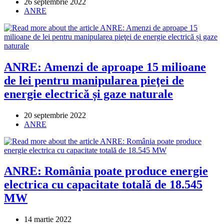
Post
26 septembrie 2022
published:
Post
ANRE
category:
ANRE: Amenzi de aproape 15 milioane
de lei pentru manipularea pieţei de
energie electrică și gaze naturale
Post
20 septembrie 2022
published:
Post
ANRE
category:
ANRE: România poate produce energie
electrica cu capacitate totală de 18.545
MW
Post
14 martie 2022