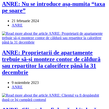
ANRE: Nu se introduce așa-numita “taxa
pe soare”
Post
21 februarie 2024
published:
Post
ANRE
category:
ANRE: Proprietarii de apartamente
trebuie să-și monteze contor de căldură
sau repartitor la calorifere până la 31
decembrie
Post
9 noiembrie 2023
published:
Post
ANRE
category: