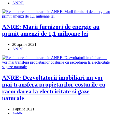
published:
Post
ANRE
category:
ANRE: Marii furnizori de energie au
primit amenzi de 1,1 milioane lei
Post
20 aprilie 2021
published:
Post
ANRE
category:
ANRE: Dezvoltatorii imobiliari nu vor
mai transfera propietarilor costurile cu
racordarea la electricitate si gaze
naturale
Post
1 aprilie 2021
published:
Post
Juridic