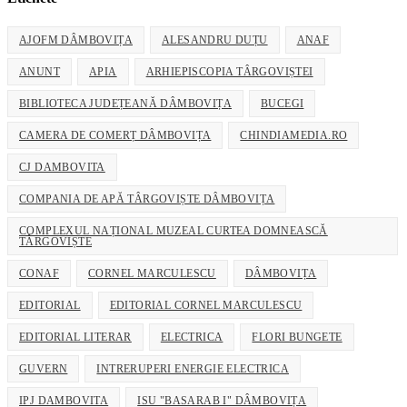
application
AJOFM DÂMBOVIȚA
ALESANDRU DUȚU
ANAF
ANUNT
APIA
ARHIEPISCOPIA TÂRGOVIȘTEI
BIBLIOTECA JUDEȚEANĂ DÂMBOVIȚA
BUCEGI
CAMERA DE COMERȚ DÂMBOVIȚA
CHINDIAMEDIA.RO
CJ DAMBOVITA
COMPANIA DE APĂ TÂRGOVIȘTE DÂMBOVIȚA
COMPLEXUL NAȚIONAL MUZEAL CURTEA DOMNEASCĂ
TÂRGOVIȘTE
CONAF
CORNEL MARCULESCU
DÂMBOVIȚA
EDITORIAL
EDITORIAL CORNEL MARCULESCU
EDITORIAL LITERAR
ELECTRICA
FLORI BUNGETE
GUVERN
INTRERUPERI ENERGIE ELECTRICA
IPJ DAMBOVITA
ISU "BASARAB I" DÂMBOVIȚA