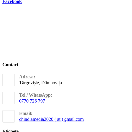
Facebook
Contact
Adresa:
Târgoviște, Dâmbovița
Tel / WhatsApp:
0770 726 797
Opens
in
Email:
your
Opens
chindiamedia2020 ( at ) gmail.com
application
in
your
Etichete