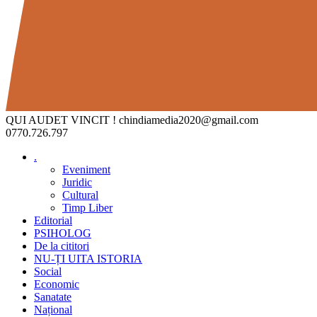
QUI AUDET VINCIT !
chindiamedia2020@gmail.com
0770.726.797
.
Eveniment
Juridic
Cultural
Timp Liber
Editorial
PSIHOLOG
De la cititori
NU-ȚI UITA ISTORIA
Social
Economic
Sanatate
Național