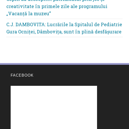
creativitate în primele zile ale programului
„Vacanță la muzeu”
C.J. DAMBOVITA: Lucrările la Spitalul de Pediatrie
Gura Ocniței, Dâmbovița, sunt în plină desfășurare
FACEBOOK