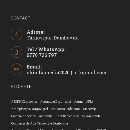
CONTACT
Adresa:
Târgoviște, Dâmbovița
Tel / WhatsApp:
0770 726 797
Opens
Email:
in
chindiamedia2020 ( at ) gmail.com
Opens
your
in
application
your
ETICHETE
applicatio
AJOFM Dâmbovița
Alesandru Duțu
anaf
Anunt
APIA
Arhiepiscopia Târgoviștei
Biblioteca Județeană Dâmbovița
Camera de comerț Dâmbovița
Chindiamedia.ro
Cj dambovita
Compania de Apă Târgoviște Dâmbovița