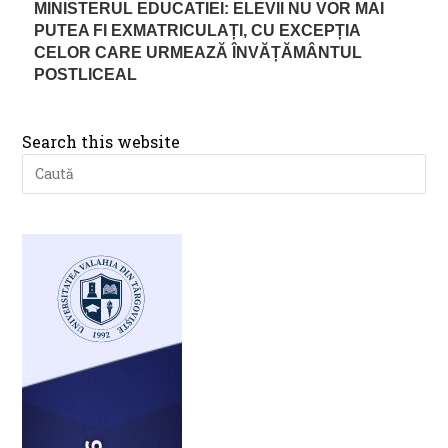
MINISTERUL EDUCATIEI: ELEVII NU VOR MAI
PUTEA FI EXMATRICULAȚI, CU EXCEPȚIA
CELOR CARE URMEAZĂ ÎNVĂȚĂMÂNTUL
POSTLICEAL
Search this website
Pre
Es
to
clo
th
se
pan