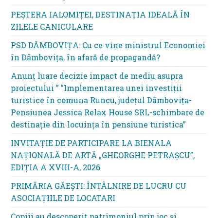
PEȘTERA IALOMIȚEI, DESTINAȚIA IDEALĂ ÎN
ZILELE CANICULARE
PSD DÂMBOVIȚA: Cu ce vine ministrul Economiei
în Dâmbovița, în afară de propagandă?
Anunț luare decizie impact de mediu asupra
proiectului ” ”Implementarea unei investiții
turistice în comuna Runcu, județul Dâmbovița-
Pensiunea Jessica Relax House SRL-schimbare de
destinație din locuința în pensiune turistica”
INVITAȚIE DE PARTICIPARE LA BIENALA
NAȚIONALĂ DE ARTĂ „GHEORGHE PETRAȘCU”,
EDIŢIA A XVIII-A, 2026
PRIMĂRIA GĂEȘTI: ÎNTÂLNIRE DE LUCRU CU
ASOCIAȚIILE DE LOCATARI
Copiii au descoperit patrimoniul prin joc și