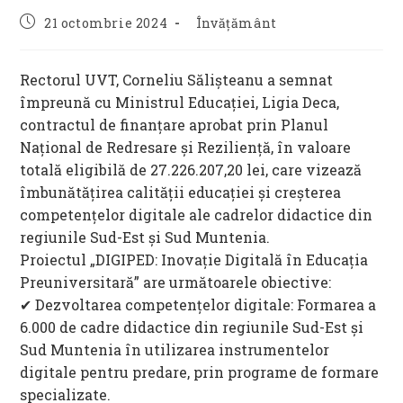
Post
Post
21 octombrie 2024
Învățământ
published:
category:
Rectorul UVT, Corneliu Sălișteanu a semnat
împreună cu Ministrul Educației, Ligia Deca,
contractul de finanțare aprobat prin Planul
Național de Redresare și Reziliență, în valoare
totală eligibilă de 27.226.207,20 lei, care vizează
îmbunătățirea calității educației și creșterea
competențelor digitale ale cadrelor didactice din
regiunile Sud-Est și Sud Muntenia.
Proiectul „DIGIPED: Inovație Digitală în Educația
Preuniversitară” are următoarele obiective:
✔ Dezvoltarea competențelor digitale: Formarea a
6.000 de cadre didactice din regiunile Sud-Est și
Sud Muntenia în utilizarea instrumentelor
digitale pentru predare, prin programe de formare
specializate.