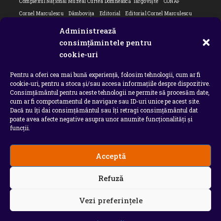
Complexul Național Muzeal Curtea Domnească Târgoviște
CONAF
Cornel Marculescu
Dâmbovița
Editorial
Editorial Cornel Marculescu
Editorial literar
Electrica
Flori Bungete
Guvern
Administrează
intreruperi energie electrica
ipj dambovita
ISU "Basarab I" Dâmbovița
consimțămintele pentru
Isu dambovita Basarab I Dambovita
ITM Dambovita
cookie-uri
JURNAL DE CĂLĂTORIE
Laurențiu Ștefan Szemkovics
MApN
Pentru a oferi cea mai bună experiență, folosim tehnologii, cum ar fi
Ministerul Educației
ministerul sanatatii
Nu-ți uita istoria
Oana Filip
cookie-uri, pentru a stoca și/sau accesa informațiile despre dispozitive.
Prefectura dambovita
Primaria Dragodana
Primaria Lucieni
Consimțământul pentru aceste tehnologii ne permite să procesăm date,
primaria Răzvad
Primaria Ulmi
primăria Târgoviște
PSD Dambovita
cum ar fi comportamentul de navigare sau ID-uri unice pe acest site.
Dacă nu îți dai consimțământul sau îți retragi consimțământul dat
psiholog
Serial
Situatia Covid 19 Dambovita
Situație Covid-19
poate avea afecte negative asupra unor anumite funcționalități și
Universitatea Valahia
funcții.
Acceptă
Copyright 2026 - Chindia Media
Refuză
Utilizatorii pot descarca si tipari continut de pe acest
site doar pentru uzul personal sau necomercial. Sunt
INTERZISE copierea, reproducerea, recompilarea,
Vezi preferințele
decompilarea, distribuirea, publicarea, afisarea,
modificarea, crearea de produse sau servicii complete
derivate, precum si orice modalitate de exploatare a