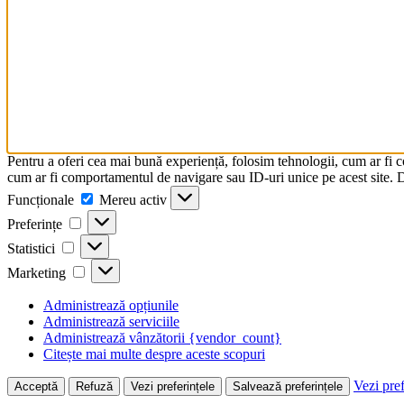
Pentru a oferi cea mai bună experiență, folosim tehnologii, cum ar fi 
cum ar fi comportamentul de navigare sau ID-uri unice pe acest site. Da
Funcționale
Funcționale
Mereu activ
Preferințe
Preferințe
Statistici
Statistici
Marketing
Marketing
Administrează opțiunile
Administrează serviciile
Administrează vânzătorii {vendor_count}
Citește mai multe despre aceste scopuri
Vezi pref
Acceptă
Refuză
Vezi preferințele
Salvează preferințele