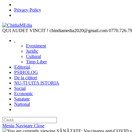
Privacy Policy
Skip
to
QUI AUDET VINCIT !
chindiamedia2020@gmail.com
0770.726.7
content
.
Eveniment
Juridic
Cultural
Timp Liber
Editorial
PSIHOLOG
De la cititori
NU-ȚI UITA ISTORIA
Social
Economic
Sanatate
Național
Toggle
website
search
Meniu Navigare
Close