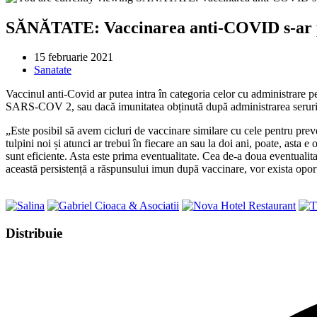
SĂNĂTATE: Vaccinarea anti-COVID s-ar p
Post
15 februarie 2021
published:
Post
Sanatate
category:
Vaccinul anti-Covid ar putea intra în categoria celor cu administrare per
SARS-COV 2, sau dacă imunitatea obținută după administrarea serurilor
„Este posibil să avem cicluri de vaccinare similare cu cele pentru preve
tulpini noi și atunci ar trebui în fiecare an sau la doi ani, poate, asta
sunt eficiente. Asta este prima eventualitate. Cea de-a doua eventualita
această persistență a răspunsului imun după vaccinare, vor exista oport
Share
Distribuie
this
Opens
content
in
a
new
window