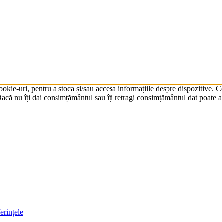
cookie-uri, pentru a stoca și/sau accesa informațiile despre dispozitive.
că nu îți dai consimțământul sau îți retragi consimțământul dat poate av
erințele