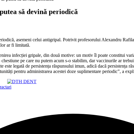
utea să devină periodică
iodică, asemeni celui antigripal. Potrivit profesorului Alexandru Rafila, 
 ar fi limitată.
nirea infecției gripale, din două motive: un motiv îl poate constitui vari
 e o chestiune pe care nu putem acum s-o stabilim, dar vaccinurile ar trebu
te este legată de persistența răspunsului imun, adică dacă persistența răs
unități pentru administrarea acestei doze suplimentare periodic”, a expl