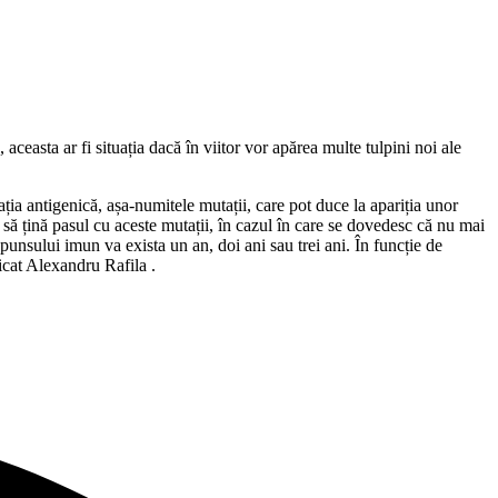
aceasta ar fi situația dacă în viitor vor apărea multe tulpini noi ale
ația antigenică, așa-numitele mutații, care pot duce la apariția unor
i să țină pasul cu aceste mutații, în cazul în care se dovedesc că nu mai
punsului imun va exista un an, doi ani sau trei ani. În funcție de
icat Alexandru Rafila .