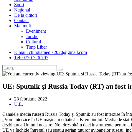
Sport
Național
De la cititori
Contact
Mai mult
Eveniment
Juridic
Cultural
Timp Liber
E-mail: chindiamedia2020@gmail.com
Tel: 0770.726.797
UE: Sputnik şi Russia Today (RT) au fost 
Post
28 februarie 2022
published:
Post
U.E.
category:
Canalele media rusești Russia Today și Sputnik au fost interzise în 
„Vom interzice în UE maşina mediatică a Kremlinului. Media de stat Rus
dezbinarea Uniunii noastre. Noi dezvoltăm deci instrumente pentru a i
UE va închide întregul său spaţiu aerian tuturor avioanelor ruseşti, inc