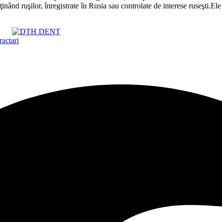
ând ruşilor, înregistrate în Rusia sau controlate de interese ruseşti.Ele 