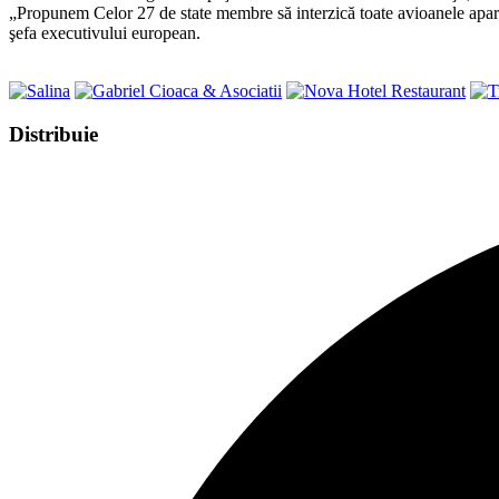
„Propunem Celor 27 de state membre să interzică toate avioanele aparţin
şefa executivului european.
Share
Distribuie
this
Opens
content
in
a
new
window