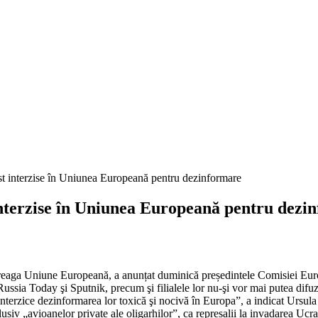
interzise în Uniunea Europeană pentru dezi
întreaga Uniune Europeană, a anunțat duminică președintele Comisiei E
sia Today şi Sputnik, precum şi filialele lor nu-şi vor mai putea difuza
nterzice dezinformarea lor toxică şi nocivă în Europa”, a indicat Ursu
lusiv „avioanelor private ale oligarhilor”, ca represalii la invadarea Uc