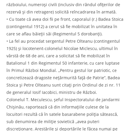
războiului, numeroși civili (inclusiv din rândul ofiţerilor de
rezervă şi din retragere) solicită reîncadrarea în armată.
• Cu toate că avea doi fii pe front, caporalul (r.) Badea Stoica
(contingentul 1912) a cerut să fie mobilizat în unitatea în
care se aflau băieții săi (Regimentul 5 dorobanți).
• La fel au procedat sergentul Petre Olteanu (contingentul
1925) și locotenent-colonelul Nicolae Miclescu, ultimul în
vârstă de 68 de ani, care a solicitat să fie mobilizat în
Batalionul 1 din Regimentul 50 infanterie, cu care luptase
în Primul Război Mondial. ,,Pentru gestul lor patriotic, ce
concretizează dragoste nețărmurită față de Patrie”, Badea
Stoica şi Petre Olteanu sunt citați prin Ordinul de zi nr. 11
de generalul Iosif Iacobici, ministru de Război.
Colonelul T. Meculescu, şeful Inspectoratului de jandarmi
Chişinău, raportează că din informaţiile culese de la
locuitori rezultă că în satele basarabene poliţia sătească,
sub denumirea de miliţie sovietică ,,avea puteri
discreţionare. Arestările şi deportările le făcea numai pe