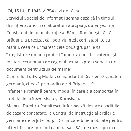
JOI, 15 IULIE 1943
. A 754-a zi de război!
Serviciul Special de Informaţii semnalează că în timpul
discuţiei avute cu colaboratorii apropiaţi, după şedinţa
Consiliului de administraţie al Băncii Româneşti, C.I.C.
Brătianu a precizat că ,,potrivit înţelegerii stabilite cu
Maniu, ceea ce urmăresc cele două grupări e să
înregistreze un nou protest împotriva politicii externe şi
militare continuată de regimul actual, spre a servi ca un
document pentru ziua de mâine”.
Generalul Ludwig Müller, comandantul Diviziei 97 vânători
germană, citează prin ordin de zi Brigada 19
infanterie română pentru modul în care s-a comportat în
luptele de la Sewerskaia şi Krimskaia.
Maiorul Dumitru Panaitescu informează despre condiţiile
de cazare constatate la Centrul de instrucţie al artilerie
germane de la Jüterborg ,,Dormitoare bine mobilate pentru
ofiţeri, fiecare primind camera sa… Săli de mese, popote