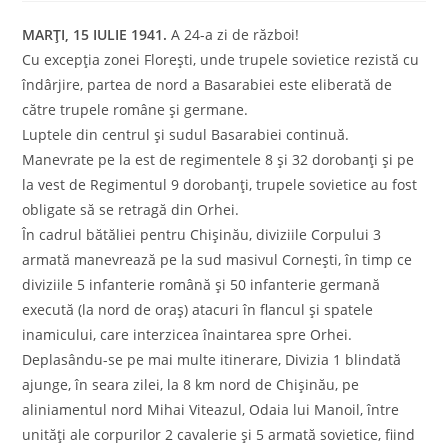
MARŢI, 15 IULIE 1941.
A 24-a zi de război!
Cu excepţia zonei Floreşti, unde trupele sovietice rezistă cu
îndârjire, partea de nord a Basarabiei este eliberată de
către trupele române şi germane.
Luptele din centrul şi sudul Basarabiei continuă.
Manevrate pe la est de regimentele 8 și 32 dorobanți și pe
la vest de Regimentul 9 dorobanți, trupele sovietice au fost
obligate să se retragă din Orhei.
În cadrul bătăliei pentru Chişinău, diviziile Corpului 3
armată manevrează pe la sud masivul Corneşti, în timp ce
diviziile 5 infanterie română şi 50 infanterie germană
execută (la nord de oraş) atacuri în flancul şi spatele
inamicului, care interzicea înaintarea spre Orhei.
Deplasându-se pe mai multe itinerare, Divizia 1 blindată
ajunge, în seara zilei, la 8 km nord de Chişinău, pe
aliniamentul nord Mihai Viteazul, Odaia lui Manoil, între
unităţi ale corpurilor 2 cavalerie şi 5 armată sovietice, fiind