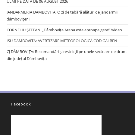
ULMI PE DATA DE 06 AUGUST 2026
JANDARMERIA DAMBOVITA: O zi de tabără alături de jandarmii
dâmbovițeni
CORNELIU ȘTEFAN: „Dâmbovița Arena este aproape gata!”/video
ISU DAMBOVITA: AVERTIZARE METEOROLOGICĂ COD GALBEN
CJ DÂMBOVIȚA: Recomandări și restricții pe unele sectoare de drum
din județul Dâmbovița
Facebook