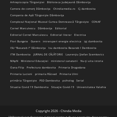
Arhiepiscopia Târgoviștei
Biblioteca Județeană Dâmbovița
Camera de comerț Dâmbovița
Chindiamedia.ro
Cj dambovita
Compania de Apă Târgoviște Dâmbovița
Complexul Național Muzeal Curtea Domnească Târgoviște
CONAF
Cornel Marculescu
Dâmbovița
Editorial
Editorial Cornel Marculescu
Editorial literar
Electrica
Flori Bungete
Guvern
intreruperi energie electrica
ipj dambovita
ISU "Basarab I" Dâmbovița
Isu dambovita Basarab I Dambovita
ITM Dambovita
JURNAL DE CĂLĂTORIE
Laurențiu Ștefan Szemkovics
MApN
Ministerul Educației
ministerul sanatatii
Nu-ți uita istoria
Oana Filip
Prefectura dambovita
Primaria Dragodana
Primaria Lucieni
primaria Răzvad
Primaria Ulmi
primăria Târgoviște
PSD Dambovita
psiholog
Serial
Situatia Covid 19 Dambovita
Situație Covid-19
Universitatea Valahia
Copyright 2026 - Chindia Media