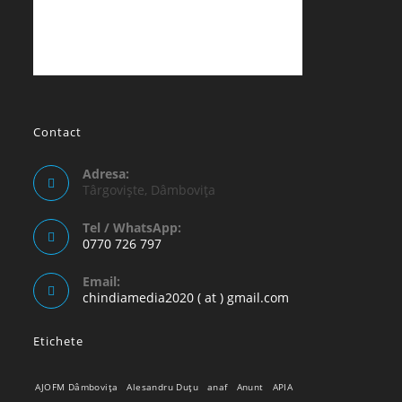
Contact
Adresa:
Târgoviște, Dâmbovița
Tel / WhatsApp:
0770 726 797
Opens
Email:
in
Opens
chindiamedia2020 ( at ) gmail.com
your
in
your
application
Etichete
application
AJOFM Dâmbovița
Alesandru Duțu
anaf
Anunt
APIA