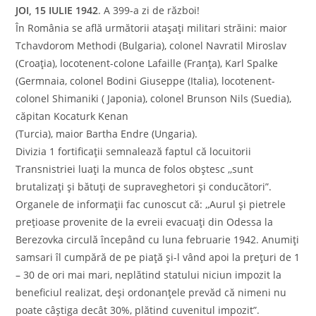
JOI, 15 IULIE 1942
. A 399-a zi de război!
În România se află următorii atașați militari străini: maior
Tchavdorom Methodi (Bulgaria), colonel Navratil Miroslav
(Croația), locotenent-colone Lafaille (Franța), Karl Spalke
(Germnaia, colonel Bodini Giuseppe (Italia), locotenent-
colonel Shimaniki ( Japonia), colonel Brunson Nils (Suedia),
căpitan Kocaturk Kenan
(Turcia), maior Bartha Endre (Ungaria).
Divizia 1 fortificații semnalează faptul că locuitorii
Transnistriei luați la munca de folos obștesc ,,sunt
brutalizați și bătuți de supraveghetori și conducători”.
Organele de informații fac cunoscut că: ,,Aurul și pietrele
prețioase provenite de la evreii evacuați din Odessa la
Berezovka circulă începând cu luna februarie 1942. Anumiți
samsari îl cumpără de pe piață și-l vând apoi la prețuri de 1
– 30 de ori mai mari, neplătind statului niciun impozit la
beneficiul realizat, deși ordonanțele prevăd că nimeni nu
poate câștiga decât 30%, plătind cuvenitul impozit”.