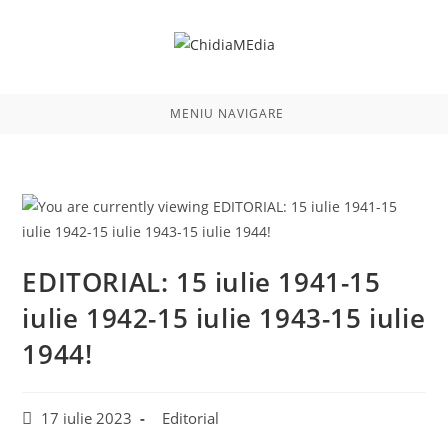
Skip
to
content
MENIU NAVIGARE
EDITORIAL: 15 iulie 1941-15
iulie 1942-15 iulie 1943-15 iulie
1944!
Post
Post
17 iulie 2023
Editorial
published:
category: