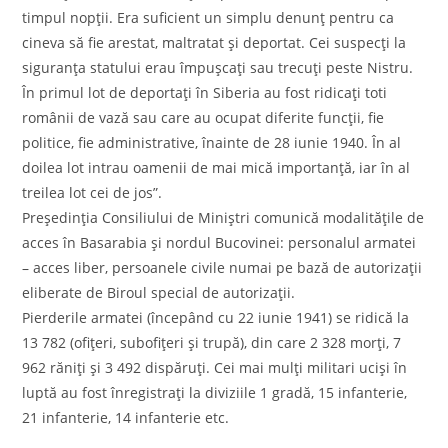
timpul nopţii. Era suficient un simplu denunţ pentru ca
cineva să fie arestat, maltratat şi deportat. Cei suspecţi la
siguranţa statului erau împuşcaţi sau trecuţi peste Nistru.
În primul lot de deportaţi în Siberia au fost ridicaţi toti
românii de vază sau care au ocupat diferite funcţii, fie
politice, fie administrative, înainte de 28 iunie 1940. În al
doilea lot intrau oamenii de mai mică importanţă, iar în al
treilea lot cei de jos”.
Preşedinţia Consiliului de Miniştri comunică modalităţile de
acces în Basarabia şi nordul Bucovinei: personalul armatei
– acces liber, persoanele civile numai pe bază de autorizaţii
eliberate de Biroul special de autorizaţii.
Pierderile armatei (începând cu 22 iunie 1941) se ridică la
13 782 (ofiţeri, subofiţeri şi trupă), din care 2 328 morţi, 7
962 răniţi şi 3 492 dispăruţi. Cei mai mulţi militari ucişi în
luptă au fost înregistraţi la diviziile 1 gradă, 15 infanterie,
21 infanterie, 14 infanterie etc.