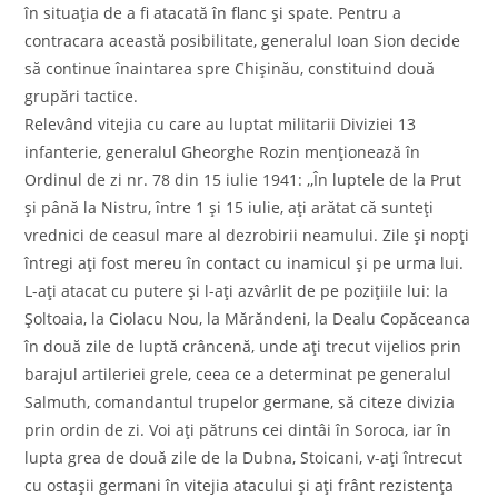
în situaţia de a fi atacată în flanc şi spate. Pentru a
contracara această posibilitate, generalul Ioan Sion decide
să continue înaintarea spre Chişinău, constituind două
grupări tactice.
Relevând vitejia cu care au luptat militarii Diviziei 13
infanterie, generalul Gheorghe Rozin menționează în
Ordinul de zi nr. 78 din 15 iulie 1941: ,,În luptele de la Prut
și până la Nistru, între 1 și 15 iulie, ați arătat că sunteți
vrednici de ceasul mare al dezrobirii neamului. Zile și nopți
întregi ați fost mereu în contact cu inamicul și pe urma lui.
L-ați atacat cu putere și l-ați azvârlit de pe pozițiile lui: la
Șoltoaia, la Ciolacu Nou, la Mărăndeni, la Dealu Copăceanca
în două zile de luptă crâncenă, unde ați trecut vijelios prin
barajul artileriei grele, ceea ce a determinat pe generalul
Salmuth, comandantul trupelor germane, să citeze divizia
prin ordin de zi. Voi ați pătruns cei dintâi în Soroca, iar în
lupta grea de două zile de la Dubna, Stoicani, v-ați întrecut
cu ostașii germani în vitejia atacului și ați frânt rezistența