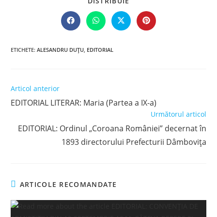
SHARE
DISTRIBUIE
THIS
CONTENT
Opens
Opens
Opens
Opens
in
in
in
in
a
a
a
a
new
new
new
new
window
window
window
window
ETICHETE
:
ALESANDRU DUȚU
,
EDITORIAL
Read
Articol anterior
more
EDITORIAL LITERAR: Maria (Partea a IX-a)
articles
Următorul articol
EDITORIAL: Ordinul „Coroana României” decernat în
1893 directorului Prefecturii Dâmbovița
ARTICOLE RECOMANDATE