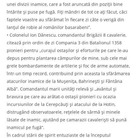
unei divizii inamice, care a fost aruncată din poziții bine
întărite și puse pe fugă. Fiți mândri de tot ce ați făcut, căci
faptele voastre au sfărâmat în fiecare zi câte o verigă din
lanțul de robie al românilor basarabeni”.
• Colonelul Ion Dănescu, comandantul Brigăzii 8 cavalerie,
citează prin ordin de zi Compania 3 din Batalionul 1358
pionieri pentru ,,curajul ostaşilor şi eforturile pe care le-au
depus pentru plantarea câmpurilor de mine, sub cele mai
grele bombardamente de artilerie şi foc de arme automate,
într-un timp record, contribuind prin aceasta la sfărâmarea
atacurilor inamice de la Muşeniţa, Bahrineşti şi Fântâna
Albă”. Comandantul marii unităţi relevă şi ,,avântul şi
bravura pe care au arătat-o ostaşii pionieri cu ocazia
incursiunilor de la Cerepcăuţi şi atacului de la Hotin,
distrugând observatoarele, reţelele de sârmă şi minele
lăsate de inamic, ajutând pe camarazii cavalerişti să pună
inamicul pe fugă”.
În cadrul stării de spirit entuziaste de la începutul