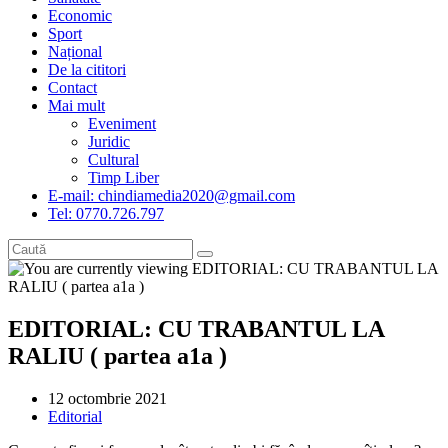
Economic
Sport
Național
De la cititori
Contact
Mai mult
Eveniment
Juridic
Cultural
Timp Liber
E-mail: chindiamedia2020@gmail.com
Tel: 0770.726.797
EDITORIAL: CU TRABANTUL LA
RALIU ( partea a1a )
Post
12 octombrie 2021
published:
Post
Editorial
category: