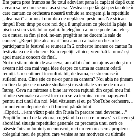
Era parca prea frumos sa fie totul adevărat pana la capăt și după cum
aveam sa ne dam seama asa și era. Vestea ca pe lângă spectacolele în
care cantam cu orchestra noastră trebuie sa mergem și la repetițiile
„alea mari” a aruncat o umbra de neplăcere peste noi. Ne stricau
timpul liber, timp pe care noi deja îl umplusem cu plecări la plaja, la
piscina și cu vizitatul orașului. Înțelegând ca nu se poate fara ele și
ca e musai sa fim și noi, ne-am pregătit sa ne ducem la sala de
concert. „Repetițiile alea mari” înseamna ca toate orchestrele
participante la festival se reuneau în 2 orchestre imense ce cantau în
festivitatea de încheiere. Erau repetiții zilnice, vreo 5-6 la număr și
apoi marele concert de final.
Noi nu știam nimic de asa ceva, am aflat când am ajuns acolo și nu
aveam nici cea mai vaga idee despre ce urma sa cantam odată
reuniți. Un sentiment inconfortabil, de teama, se strecurase în
sufletul meu. Cine știe ce ne-or pune sa cantam? Noi abia ne țineam
cu firea la piesele noastre studiate și ras-studiate vreme de un an
întreg. Ceva nu mirosea a bine iar vocea rațiunii din capul meu îmi
trimitea semnale ca acest lucru nu se va termina cu cu happy-end
pentru nici unul din noi. Mai văzusem și eu pe YouTube orchestre…
iar noi eram departe de a fi buricul pământului.
„Ciprică…i-am văzut p-aia din Rusia în parcare mai devreme…”
Proptit în tocul de la vioara, cugetând la ceea ce urmează sa facem și
abordând situația repetițiilor generale cu precauția unui cerb ce
pășește într-un luminiș necunoscut, nici nu remarcasem apropierea
colegului meu de pupitru care venise sa ma motiveze cu ultimile