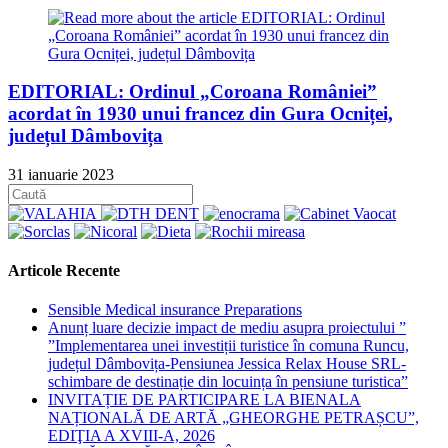
EDITORIAL: Ordinul „Coroana României”
acordat în 1930 unui francez din Gura Ocniței,
județul Dâmbovița
31 ianuarie 2023
Articole Recente
Sensible Medical insurance Preparations
Anunț luare decizie impact de mediu asupra proiectului ”
”Implementarea unei investiții turistice în comuna Runcu,
județul Dâmbovița-Pensiunea Jessica Relax House SRL-
schimbare de destinație din locuința în pensiune turistica”
INVITAȚIE DE PARTICIPARE LA BIENALA
NAȚIONALĂ DE ARTĂ „GHEORGHE PETRAȘCU”,
EDIŢIA A XVIII-A, 2026