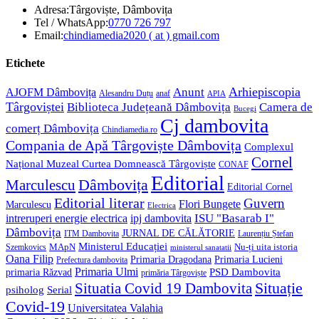
Adresa:
Târgoviște, Dâmbovița
Opens
Tel / WhatsApp:
0770 726 797
in
Opens
Email:
chindiamedia2020 ( at ) gmail.com
your
in
application
your
Etichete
application
Anunt
Arhiepiscopia
AJOFM Dâmbovița
Alesandru Duțu
anaf
APIA
Târgoviștei
Biblioteca Județeană Dâmbovița
Camera de
Bucegi
Cj dambovita
comerț Dâmbovița
Chindiamedia.ro
Compania de Apă Târgoviște Dâmbovița
Complexul
Cornel
Național Muzeal Curtea Domnească Târgoviște
CONAF
Editorial
Dâmbovița
Marculescu
Editorial Cornel
Editorial literar
Guvern
Flori Bungete
Marculescu
Electrica
ISU "Basarab I"
intreruperi energie electrica
ipj dambovita
Dâmbovița
JURNAL DE CĂLĂTORIE
Laurențiu Ștefan
ITM Dambovita
Ministerul Educației
MApN
Szemkovics
Nu-ți uita istoria
ministerul sanatatii
Oana Filip
Primaria Lucieni
Primaria Dragodana
Prefectura dambovita
Primaria Ulmi
primaria Răzvad
PSD Dambovita
primăria Târgoviște
Situație
Situatia Covid 19 Dambovita
psiholog
Serial
Covid-19
Universitatea Valahia