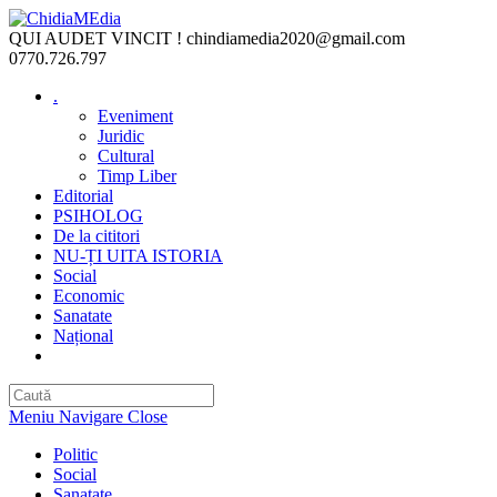
Skip
to
QUI AUDET VINCIT !
chindiamedia2020@gmail.com
content
0770.726.797
.
Eveniment
Juridic
Cultural
Timp Liber
Editorial
PSIHOLOG
De la cititori
NU-ȚI UITA ISTORIA
Social
Economic
Sanatate
Național
Toggle
website
search
Meniu Navigare
Close
Politic
Social
Sanatate