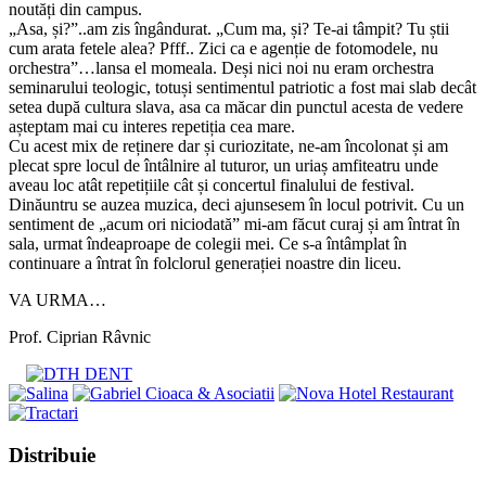
noutăți din campus.
„Asa, și?”..am zis îngândurat. „Cum ma, și? Te-ai tâmpit? Tu știi
cum arata fetele alea? Pfff.. Zici ca e agenție de fotomodele, nu
orchestra”…lansa el momeala. Deși nici noi nu eram orchestra
seminarului teologic, totuși sentimentul patriotic a fost mai slab decât
setea după cultura slava, asa ca măcar din punctul acesta de vedere
așteptam mai cu interes repetiția cea mare.
Cu acest mix de reținere dar și curiozitate, ne-am încolonat și am
plecat spre locul de întâlnire al tuturor, un uriaș amfiteatru unde
aveau loc atât repetițiile cât și concertul finalului de festival.
Dinăuntru se auzea muzica, deci ajunsesem în locul potrivit. Cu un
sentiment de „acum ori niciodată” mi-am făcut curaj și am întrat în
sala, urmat îndeaproape de colegii mei. Ce s-a întâmplat în
continuare a întrat în folclorul generației noastre din liceu.
VA URMA…
Prof. Ciprian Râvnic
Share
Distribuie
this