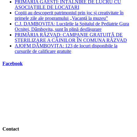
PRIMĂRIA GĂEȘTI: ÎNTÂLNIRE DE LUCRU CU
ASOCIAȚIILE DE LOCATARI
Copiii au descoperit patrimoniul prin joc și creativitate în
primele zile ale programului „Vacanță la muzeu”
C.J. DAMBOVITA: Lucrările la Spitalul de Pediatrie Gura
Ocniței, Dâmbovița, sunt în plină desfășurare
PRIMĂRIA RĂZVAD: CAMPANIE GRATUITĂ DE
STERILIZARE A CÂINILOR ÎN COMUNA RĂZVAD
AJOFM DÂMBOVIȚA: 123 de locuri disponibile la
cursurile de calificare gratuite
Facebook
Contact