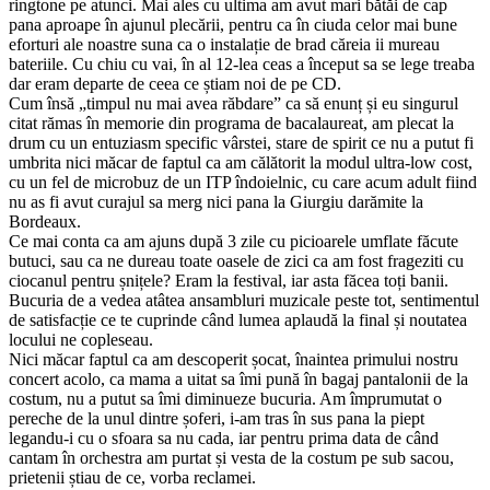
ringtone pe atunci. Mai ales cu ultima am avut mari bătăi de cap
pana aproape în ajunul plecării, pentru ca în ciuda celor mai bune
eforturi ale noastre suna ca o instalație de brad căreia ii mureau
bateriile. Cu chiu cu vai, în al 12-lea ceas a început sa se lege treaba
dar eram departe de ceea ce știam noi de pe CD.
Cum însă „timpul nu mai avea răbdare” ca să enunț și eu singurul
citat rămas în memorie din programa de bacalaureat, am plecat la
drum cu un entuziasm specific vârstei, stare de spirit ce nu a putut fi
umbrita nici măcar de faptul ca am călătorit la modul ultra-low cost,
cu un fel de microbuz de un ITP îndoielnic, cu care acum adult fiind
nu as fi avut curajul sa merg nici pana la Giurgiu darămite la
Bordeaux.
Ce mai conta ca am ajuns după 3 zile cu picioarele umflate făcute
butuci, sau ca ne dureau toate oasele de zici ca am fost frageziti cu
ciocanul pentru șnițele? Eram la festival, iar asta făcea toți banii.
Bucuria de a vedea atâtea ansambluri muzicale peste tot, sentimentul
de satisfacție ce te cuprinde când lumea aplaudă la final și noutatea
locului ne copleseau.
Nici măcar faptul ca am descoperit șocat, înaintea primului nostru
concert acolo, ca mama a uitat sa îmi pună în bagaj pantalonii de la
costum, nu a putut sa îmi diminueze bucuria. Am împrumutat o
pereche de la unul dintre șoferi, i-am tras în sus pana la piept
legandu-i cu o sfoara sa nu cada, iar pentru prima data de când
cantam în orchestra am purtat și vesta de la costum pe sub sacou,
prietenii știau de ce, vorba reclamei.