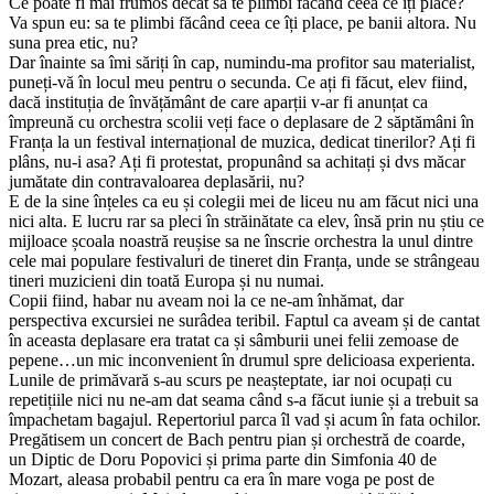
Ce poate fi mai frumos decât sa te plimbi făcând ceea ce îți place?
Va spun eu: sa te plimbi făcând ceea ce îți place, pe banii altora. Nu
suna prea etic, nu?
Dar înainte sa îmi săriți în cap, numindu-ma profitor sau materialist,
puneți-vă în locul meu pentru o secunda. Ce ați fi făcut, elev fiind,
dacă instituția de învățământ de care aparții v-ar fi anunțat ca
împreună cu orchestra scolii veți face o deplasare de 2 săptămâni în
Franța la un festival internațional de muzica, dedicat tinerilor? Ați fi
plâns, nu-i asa? Ați fi protestat, propunând sa achitați și dvs măcar
jumătate din contravaloarea deplasării, nu?
E de la sine înțeles ca eu și colegii mei de liceu nu am făcut nici una
nici alta. E lucru rar sa pleci în străinătate ca elev, însă prin nu știu ce
mijloace școala noastră reușise sa ne înscrie orchestra la unul dintre
cele mai populare festivaluri de tineret din Franța, unde se strângeau
tineri muzicieni din toată Europa și nu numai.
Copii fiind, habar nu aveam noi la ce ne-am înhămat, dar
perspectiva excursiei ne surâdea teribil. Faptul ca aveam și de cantat
în aceasta deplasare era tratat ca și sâmburii unei felii zemoase de
pepene…un mic inconvenient în drumul spre delicioasa experienta.
Lunile de primăvară s-au scurs pe neașteptate, iar noi ocupați cu
repetițiile nici nu ne-am dat seama când s-a făcut iunie și a trebuit sa
împachetam bagajul. Repertoriul parca îl vad și acum în fata ochilor.
Pregătisem un concert de Bach pentru pian și orchestră de coarde,
un Diptic de Doru Popovici și prima parte din Simfonia 40 de
Mozart, aleasa probabil pentru ca era în mare voga pe post de