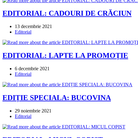
EDITORIAL: CADOURI DE CRĂCIUN
Post
13 decembrie 2021
published:
Post
Editorial
category:
EDITORIAL: LAPTE LA PROMOȚIE
Post
6 decembrie 2021
published:
Post
Editorial
category:
EDIȚIE SPECIALA: BUCOVINA
Post
29 noiembrie 2021
published:
Post
Editorial
category: