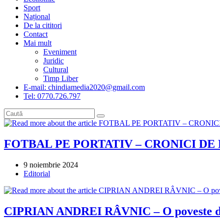
Sport
Național
De la cititori
Contact
Mai mult
Eveniment
Juridic
Cultural
Timp Liber
E-mail: chindiamedia2020@gmail.com
Tel: 0770.726.797
FOTBAL PE PORTATIV – CRONICI DE 
Post
9 noiembrie 2024
published:
Post
Editorial
category:
CIPRIAN ANDREI RÂVNIC – O poveste despr