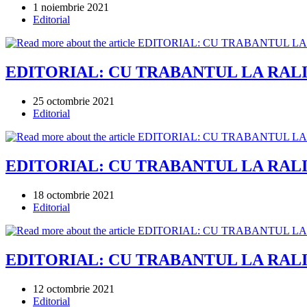
Post
1 noiembrie 2021
published:
Post
Editorial
category:
EDITORIAL: CU TRABANTUL LA RALI
Post
25 octombrie 2021
published:
Post
Editorial
category:
EDITORIAL: CU TRABANTUL LA RALIU (
Post
18 octombrie 2021
published:
Post
Editorial
category:
EDITORIAL: CU TRABANTUL LA RALIU (
Post
12 octombrie 2021
published:
Post
Editorial