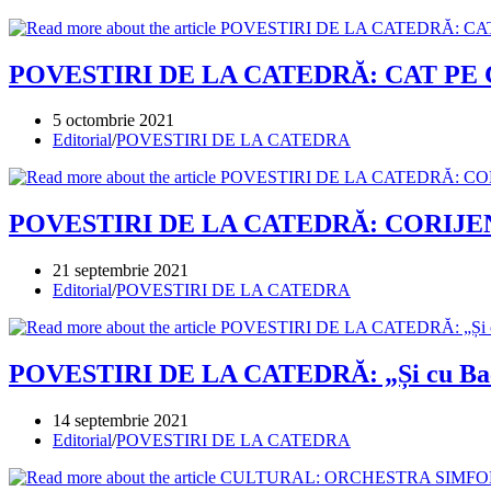
category:
POVESTIRI DE LA CATEDRĂ: CAT PE C
Post
5 octombrie 2021
published:
Post
Editorial
/
POVESTIRI DE LA CATEDRA
category:
POVESTIRI DE LA CATEDRĂ: CORIJE
Post
21 septembrie 2021
published:
Post
Editorial
/
POVESTIRI DE LA CATEDRA
category:
POVESTIRI DE LA CATEDRĂ: „Și cu Bach
Post
14 septembrie 2021
published:
Post
Editorial
/
POVESTIRI DE LA CATEDRA
category: