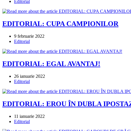
published:
Post
Editorial
category:
EDITORIAL: CUPA CAMPIONILOR
Post
9 februarie 2022
published:
Post
Editorial
category:
EDITORIAL: EGAL AVANTAJ!
Post
26 ianuarie 2022
published:
Post
Editorial
category:
EDITORIAL: EROU ÎN DUBLA IPOSTA
Post
11 ianuarie 2022
published:
Post
Editorial
category: