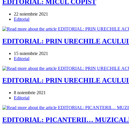
EDITORIAL: MICUL COPIST
Post
22 noiembrie 2021
published:
Post
Editorial
category:
EDITORIAL: PRIN URECHILE ACULUI (p
Post
15 noiembrie 2021
published:
Post
Editorial
category:
EDITORIAL: PRIN URECHILE ACULUI (
Post
8 noiembrie 2021
published:
Post
Editorial
category:
EDITORIAL: PICANTERII… MUZICAL