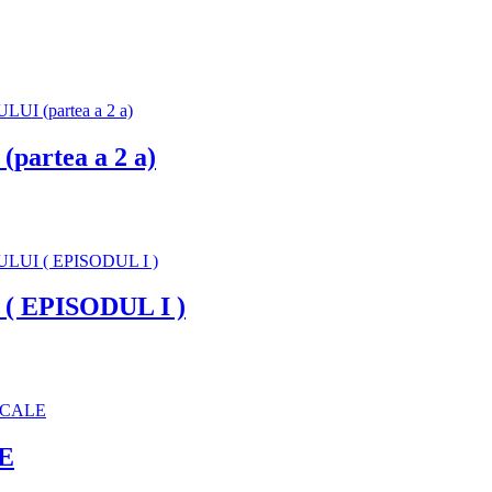
artea a 2 a)
 EPISODUL I )
E