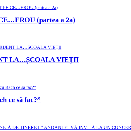
E…EROU (partea a 2a)
NT LA…ȘCOALA VIEȚII
 ce să fac?”