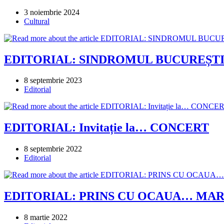
Post
3 noiembrie 2024
published:
Post
Cultural
category:
EDITORIAL: SINDROMUL BUCUREȘTI
Post
8 septembrie 2023
published:
Post
Editorial
category:
EDITORIAL: Invitație la… CONCERT
Post
8 septembrie 2022
published:
Post
Editorial
category:
EDITORIAL: PRINS CU OCAUA… MA
Post
8 martie 2022