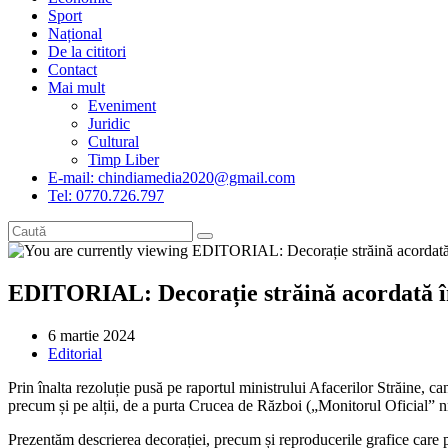
Sport
Național
De la cititori
Contact
Mai mult
Eveniment
Juridic
Cultural
Timp Liber
E-mail: chindiamedia2020@gmail.com
Tel: 0770.726.797
EDITORIAL: Decorație străină acordată î
Post
6 martie 2024
published:
Post
Editorial
category:
Prin înalta rezoluție pusă pe raportul ministrului Afacerilor Străine,
precum și pe alții, de a purta Crucea de Război („Monitorul Oficial” n
Prezentăm descrierea decorației, precum și reproducerile grafice car