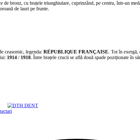
de bronz, cu brațele triunghiulare, cuprinzând, pe centru, într-un medal
coroană de lauri pe frunte.
r de ceasornic, legenda:
RÉPUBLIQUE FRANÇAISE
. Tot în exergă,
lui:
1914
/
1918
. Între brațele crucii se află două spade poziționate în să