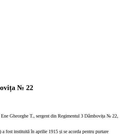
ovița № 22
zat pe Ene Gheorghe T., sergent din Regimentul 3 Dâmbovița № 22,
) a fost instituită în aprilie 1915 și se acorda pentru purtare