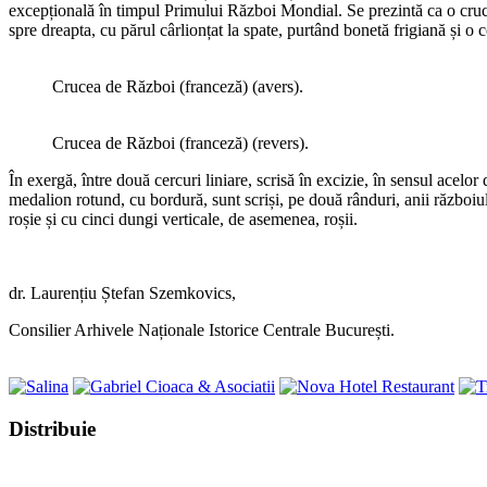
excepțională în timpul Primului Război Mondial. Se prezintă ca o cruce 
spre dreapta, cu părul cârlionțat la spate, purtând bonetă frigiană și o 
Crucea de Război (franceză) (avers).
Crucea de Război (franceză) (revers).
În exergă, între două cercuri liniare, scrisă în excizie, în sensul acelo
medalion rotund, cu bordură, sunt scriși, pe două rânduri, anii războiu
roșie și cu cinci dungi verticale, de asemenea, roșii.
dr. Laurențiu Ștefan Szemkovics,
Consilier Arhivele Naționale Istorice Centrale București.
Share
Distribuie
this
Opens
content