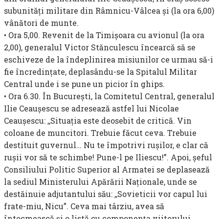
subunităţi militare din Râmnicu-Vâlcea şi (la ora 6,00)
vânători de munte.
• Ora 5,00. Revenit de la Timişoara cu avionul (la ora
2,00), generalul Victor Stănculescu încearcă să se
eschiveze de la îndeplinirea misiunilor ce urmau să-i
fie încredinţate, deplasându-se la Spitalul Militar
Central unde i se pune un picior în ghips.
• Ora 6.30. În Bucureşti, la Comitetul Central, generalul
Ilie Ceauşescu se adresează astfel lui Nicolae
Ceauşescu: ,,Situaţia este de­osebit de critică. Vin
coloane de muncitori. Trebuie făcut ceva. Trebuie
destituit guvernul… Nu te împotrivi ruşilor, e clar că
ruşii vor să te schimbe! Pune-l pe Iliescu!”. Apoi, şeful
Consiliului Politic Superior al Armatei se depla­sează
la sediul Ministerului Apărării Naţionale, unde se
destăinuie ad­jutantului său: ,,Sovieticii vor capul lui
frate-miu, Nicu”. Ceva mai târziu, avea să
întocmească şi o listă cu componenţa viitorului