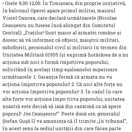
• Orele 9,00-12,00. În Timişoara, din proprie iniţiativă,
în bal­conul Operei apare primul militar, maiorul
Viorel Oancea, care declară următoarele (Nicolae
Ceauşescu nu fusese încă alungat din Comitetul
Central): ,,Fraţilor! Sunt maior al armatei române şi
doresc să vă in­formez că ofiţerii, maiştrii militari,
subofiţerii, personalul civil şi mili­tarii în termen din
Unitatea Militară 01955 îşi exprimă hotărârea de a nu
acţiona sub nici o formă împotriva poporului,
solicitând în acelaşi timp eşaloanelor superioare
următoarele: 1. Garanţia fermă că armata nu va
acţiona împotriva poporului! 2. Că nici alte forţe nu
vor acţiona împotriva poporului! 3. În cazul în care
alte forţe vor acţiona împo-triva poporului, unitatea
noastră este decisă să iasă din cazarmă ca să apere
poporul! Jos Ceauşescu!”. Peste două ore, generalul
Ştefan Guşă îl va ameninţa că îl trimite ,,în tribunal”,
în acest sens la sediul unităţii din care făcea parte