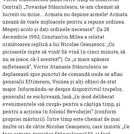
Central): ,,Tovarăşe Stănculescu, te-am chemat să
lucrezi cu mine… Armata nu depune armele! Armata
uzează de toate mijloacele pentru a repune ordinea.
Megeţi acolo şi daţi ordinele necesare”. (la 28
decembrie 1993, Constantin Milea a relatat
următoarea replică a lui Nicolae Ceauşescu: ,,Cu
picioarele rupte să vină! Să vină în cinci minute, să
nu se joace, că-l arestez!”). Cu ,,o mare apăsare
sufletească”, Victor Atanasie Stănculescu se
deplasează spre punctul de comandă unde se aflau
generalii Eftimescu, Voinea şi alţi ofiţeri de stat
major. Informându-se despre dispozitivul trupelor,
generalul se eschivează, lasă ,,în mod deliberat
evenimentele «să curgă» pentru a câştiga timp, şi
pentru a acţiona în folosul Revoluţiei” (conform
propriei mărturii). Între timp este chemat de mai
multe ori de către Nicolae Ceauşescu, care insistă: ,,Ce
face armata, tovarăşe Stănculescu? Să-şi facă