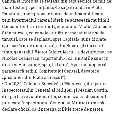
Capitalei în­cep să se retragă din faţa zecilor de mii de
manifestanţi, permiţându-le să pătrundă în Piaţa
Palatului, unde preiau o staţie de radioamplificare
prin inter­mediul căreia liderii se adresează mulţimii.
Concomitent, din ordinul generalului Victor Atanasie
Stănculescu, coloanele unităţilor mecanizate şi de
tancuri, care se deplasau spre Capitală, sunt dirijate
spre cazărmile unor unităţi din Bucureşti (la scurt
timp, generalul Victor Stănculescu l-a dezinformat pe
Nicolae Ceauşescu, raportându-i că ,,unităţile sunt în
drum şi vor ajunge, sper, la timp”. Apoi i-a propus să
părăsească sediul Comitetului Central, deoarece
,,presiunea din Piaţă a crescut”).
• Ora 10,30. Coloneii Suceavă şi Rădulescu, din partea
Inspec­toratului General al Miliţiei, şi Marian Gostin,
din partea revoluţionarilor, semnează un document
prin care Inspectoratul General al Miliţiei urma să
declare oficial că ,,întreaga Miliţie trece de partea