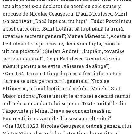
sau alta toţi s-au declarat de acord cu cele spuse şi
propuse de Nicolae Ceauşescu. (Paul Niculescu Mizil
s-a eschivat: ,,Dacă lupt sau nu lupt” ; Tudor Postelnicu
a fost categoric: ,,Sunt hotărât să lupt până la urmă,
tovarăşe secretar general”; Manea Mănescu : ,Acesta a
fost idealul vieţii noastre, deci vom lupta, până la
ultima picătură” ; Ştefan Andrei : ,,Luptăm, tovarăşe
secretar general” ; Gogu Rădulescu a cerut să se ia
măsuri pentru a se evita ,,vărsarea de sânge”).
• Ora 9,54. La scurt timp după ce a fost informat că
,,lumea se urcă pe tancuri”, generalul Nicolae
Eftimescu, primul locţiitor al şefului Marelui Stat
Major, ordonă: ,,Toate unităţile armatei execută numai
ordinele comandantului suprem. Toate unităţile din
Târgovişte şi Mihai Bravu se concentrează în
Bucureşti, în cazărmile din şoseaua Olteniţei”.
• Ora 10,00-10,20. Nicolae Ceauşescu ordonă generalului
Victor Stănculescu (adus între timp la Comitetul