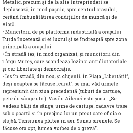
Metalic, precum şi de la alte întreprinderi se
deplasează, în mod paşnic, spre centrul oraşului,
cerând îmbunătăţirea condiţiilor de muncă şi de
viaţă.
• Muncitorii de pe plat­forma industrială a oraşului
Turda încetează şi ei lucrul şi se îndreaptă spre zona
principală a oraşului.
• În stradă ies, în mod organizat, şi muncitorii din
Târgu Mureş, care scandează lozinci antidictatoriale
şi cer libertate şi democraţie.
• Ies în stradă, din nou, şi clujenii. În Piaţa ,,Libertăţii”,
deşi noaptea se făcuse ,,curat”, se mai văd urmele
repre­siunii din ziua precedentă (tuburi de cartuşe,
pete de sânge etc.). Vasile Ailenei este şocat: ,,Se
vedeau bălţi de sânge, urme de cartuşe, cadavre trase
sub o poartă şi în preajma lor un preot care oficia o
slujbă. Ten­siunea plutea în aer. Sunau sirenele. Se
făcuse ora opt, lumea vorbea de o grevă”.