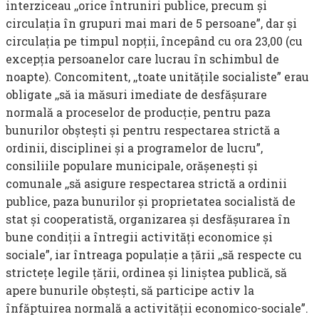
interziceau ,,orice întruniri publice, precum şi
circulaţia în grupuri mai mari de 5 persoane”, dar şi
circulaţia pe timpul nopţii, începând cu ora 23,00 (cu
excepţia persoanelor care lu­crau în schimbul de
noapte). Concomitent, ,,toate unităţile socialiste” erau
obligate ,,să ia măsuri imediate de desfăşurare
normală a pro­ceselor de producţie, pentru paza
bunurilor obşteşti şi pentru respecta­rea strictă a
ordinii, disciplinei şi a programelor de lucru”,
consiliile populare municipale, orăşeneşti şi
comunale ,,să asigure respectarea strictă a ordinii
publice, paza bunurilor şi proprietatea socialistă de
stat şi cooperatistă, organizarea şi desfăşurarea în
bune condiţii a în­tregii activităţi economice şi
sociale”, iar întreaga populaţie a ţării ,,să respecte cu
stricteţe legile ţării, ordinea şi liniştea publică, să
apere bunurile obşteşti, să participe activ la
înfăptuirea normală a activităţii economico-sociale”.