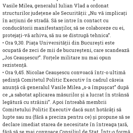
Vasile Milea, generalul Iulian Vlad a ordonat
structurilor judeţene ale Securităţii: ,,Nu vă implicaţi
în acţiuni de stradă. Să se intre în contact cu
conducătorii manifestanţilor, să se colaboreze cu ei,
protejaţi-vă arhiva, să nu se distrugă tehnica”.
• Ora 9,30. Piaţa Universităţii din Bucureşti este
ocupată de zeci de mii de bucureşteni, care scandează
,,Jos Ceauşescu!”. Forţele militare nu mai opun
rezistenţă.
• Ora 9,45. Nicolae Ceauşescu convoacă într-o ultimă
şedinţă Comitetul Politic Executiv în cadrul căreia
anunţă că generalul Vasile Milea ,,s-a împuşcat” după
ce ,,a sabotat aplicarea măsurilor şi a lucrat în strânsă
legătură cu străinii”. Apoi întreabă membrii
Comitetului Politic Executiv dacă sunt hotărâţi să
lupte sau nu (fără a preciza pentru ce) şi propune să se
declare imediat starea de necesitate în întreaga ţară,
fără să se mai convoace Consiliul de Stat. Într-o formă