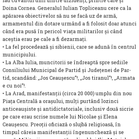
iau cuvântul unii dintre dizidenţi, printre care şi
Doina Cornea. Generalul Iulian Topliceanu cere ca la
apărarea obiectivelor să nu se facă uz de armă,
armamentul din dotare urmând a fi folosit doar atunci
când era pusă în pericol viaţa militarilor şi când
aceştia erau pe cale a fi dezarmaţi.
• La fel procedează şi sibienii, care se adună în centrul
municipiului.
• La Alba Iulia, muncitorii se în­dreaptă spre sediile
Consiliului Municipal de Partid şi Judeţenei de Par­
tid, scandând: ,,Jos Ceauşescu”!, ,,Jos tiranul”!, ,,Armata
e cu noi”!.
• La Arad, manifestanţii (circa 20 000) umplu din nou
Piaţa Centrală a oraşului, mulţi purtând lozinci
anticeauşiste şi antidictatoriale, inclusiv două sicrie
pe care erau scrise numele lui Nicolae şi Elena
Ceauşescu. Preoţii oficiază o slujbă religioasă, în
timpul căreia manifestanţii în­genunchează şi se