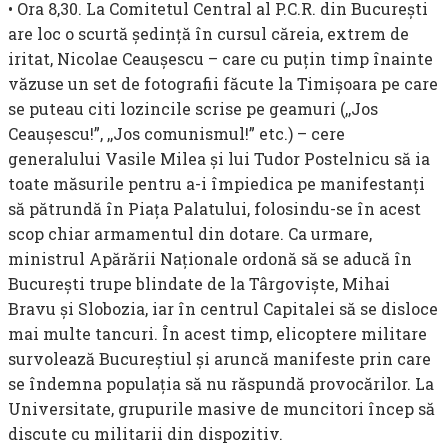
• Ora 8,30. La Comitetul Central al P.C.R. din Bucureşti
are loc o scurtă şedinţă în cursul căreia, extrem de
iritat, Nicolae Ceauşescu – care cu puţin timp înainte
văzuse un set de fotografii făcute la Timişoara pe care
se puteau citi lozincile scrise pe geamuri (,,Jos
Ceauşescu!”, ,,Jos comunismul!” etc.) – cere
generalului Vasile Milea şi lui Tudor Postelnicu să ia
toate măsurile pentru a-i împiedica pe manifestanţi
să pătrundă în Piaţa Palatului, folosindu-se în acest
scop chiar armamentul din dotare. Ca urmare,
ministrul Apărării Naţionale ordonă să se aducă în
Bucureşti trupe blindate de la Târgovişte, Mihai
Bravu şi Slobozia, iar în centrul Capitalei să se disloce
mai multe tancuri. În acest timp, elicoptere militare
survolează Bucureştiul şi aruncă manifeste prin care
se îndemna populaţia să nu răspundă provocărilor. La
Universitate, gru­purile masive de muncitori încep să
discute cu militarii din dispozitiv.