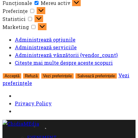
Funcționale
Funcționale
Mereu activ
Preferințe
Preferințe
Statistici
Statistici
Marketing
Marketing
Administrează opțiunile
Administrează serviciile
Administrează vânzătorii {vendor_count}
Citește mai multe despre aceste scopuri
Vezi
Acceptă
Refuză
Vezi preferințele
Salvează preferințele
preferințele
Privacy Policy
Skip
.
to
EVENIMENT