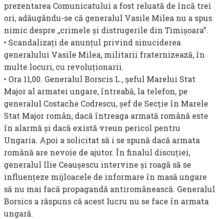
prezentarea Comunicatului a fost reluată de încă trei
ori, adăugându-se că generalul Vasile Milea nu a spus
nimic despre ,,crimele şi distrugerile din Timişoara”.
• Scandalizaţi de anunţul privind sinuciderea
generalului Vasile Milea, militarii frater­nizează, în
multe locuri, cu revoluţionarii.
• Ora 11,00. Generalul Borscis L., şeful Marelui Stat
Major al armatei ungare, întreabă, la telefon, pe
generalul Costache Codrescu, şef de Secţie în Marele
Stat Major român, dacă întreaga armată română este
în alarmă şi dacă există vreun pericol pentru
Ungaria. Apoi a so­licitat să i se spună dacă armata
română are nevoie de ajutor. În finalul discuţiei,
generalul Ilie Ceauşescu intervine şi roagă să se
influenţeze mijloacele de informare în masă ungare
să nu mai facă propagandă anti­românească. Generalul
Borsics a răspuns că acest lucru nu se face în armata
ungară.