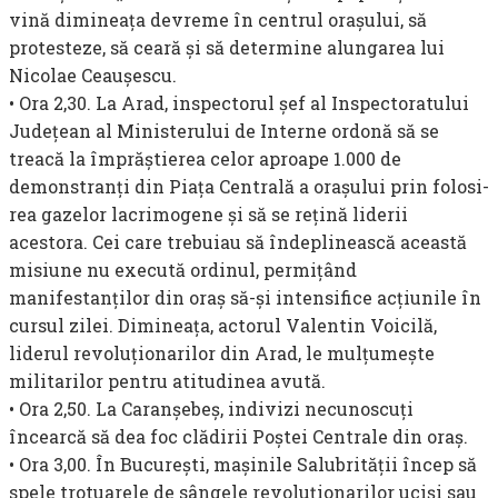
vină dimineaţa devreme în centrul oraşului, să
protesteze, să ceară şi să determine alungarea lui
Nicolae Ceauşescu.
• Ora 2,30. La Arad, inspectorul şef al Inspectoratului
Judeţean al Ministerului de Interne ordonă să se
treacă la împrăştierea celor aproape 1.000 de
demonstranţi din Piaţa Centrală a oraşului prin folosi­
rea gazelor lacrimogene şi să se reţină liderii
acestora. Cei care trebuiau să îndeplinească această
misiune nu execută ordinul, permiţând
manifestanţilor din oraş să-şi intensifice acţiunile în
cursul zilei. Dimineaţa, actorul Valentin Voicilă,
liderul revoluţionarilor din Arad, le mulţumeşte
militarilor pentru atitudinea avută.
• Ora 2,50. La Caranşebeş, indivizi necunoscuţi
încearcă să dea foc clădirii Poştei Centrale din oraş.
• Ora 3,00. În Bucureşti, maşinile Salubrităţii încep să
spele tro­tuarele de sângele revoluţionarilor ucişi sau