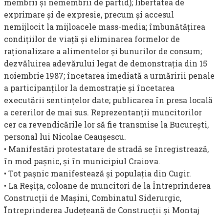
membrii şi nemem­brii de partid); libertatea de
exprimare şi de expresie, precum şi acce­sul
nemijlocit la mijloacele mass-media; îmbunătăţirea
condiţiilor de viaţă şi eliminarea formelor de
raţionalizare a alimentelor şi bunurilor de consum;
dezvăluirea adevărului legat de demonstraţia din 15
noiembrie 1987; încetarea imediată a urmăririi penale
a participanţilor la demostraţie şi încetarea
executării sentinţelor date; publicarea în presa locală
a cererilor de mai sus. Reprezentanţii muncitorilor
cer ca revendicările lor să fie transmise la Bucureşti,
personal lui Nicolae Ceauşescu.
• Manifestări protestatare de stradă se în­registrează,
în mod paşnic, şi în municipiul Craiova.
• Tot paşnic mani­festează şi populaţia din Cugir.
• La Reşiţa, coloane de muncitori de la Întreprinderea
Construcţii de Maşini, Combinatul Siderurgic,
Întreprin­derea Judeţeană de Construcţii şi Montaj