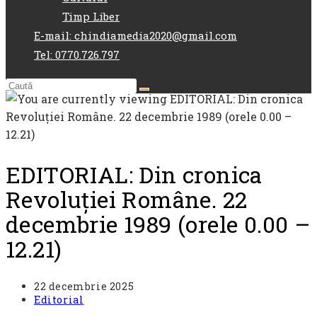
Timp Liber
E-mail: chindiamedia2020@gmail.com
Tel: 0770.726.797
EDITORIAL: Din cronica
Revoluţiei Române. 22
decembrie 1989 (orele 0.00 –
12.21)
Post
22 decembrie 2025
published:
Post
Editorial
category: