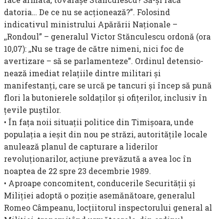
datoria… De ce nu se acţionează?”. Folosind
indicativul ministrului Apărării Naţionale –
,,Rondoul” – generalul Victor Stănculescu ordonă (ora
10,07): ,,Nu se trage de către nimeni, nici foc de
avertizare – să se parlamenteze”. Ordinul detensio­
nează imediat relaţiile dintre militari şi
manifestanţi, care se urcă pe tancuri şi încep să pună
flori la butonierele soldaţilor şi ofiţerilor, inclusiv în
ţevile puştilor.
• În faţa noii situaţii po­litice din Timişoara, unde
populaţia a ieşit din nou pe străzi, autorităţile locale
anulează planul de capturare a liderilor
revoluţionarilor, acţiune prevăzută a avea loc în
noaptea de 22 spre 23 decembrie 1989.
• Aproape concomitent, conducerile Securităţii şi
Miliţiei adoptă o poziţie asemănătoare, generalul
Romeo Câmpeanu, locţiitorul inspec­torului general al