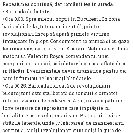
Repesiunea continuă, dar românii ies în stradă.
• Baricada de la Inter.
• Ora 0,00. Spre miezul nopţii în Bucureşti, în zona
baricadei de la ,,Intercontinental”, printre
revoluţionari încep să apară primele victime
împuşcate în piept. Concomitent se aruncă şi cu gaze
lacrimogene, iar ministrul Apărării Naţionale ordonă
maiorului Valentin Roşca, co­mandantul unei
companii de tancuri, să înlăture baricada aflată deja
în flăcări. Evenimentele devin dramatice pentru cei
care înfruntau neînarmaţi blindatele.
• Ora 00,25. Baricada ridicată de revoluţionarii
bucureşteni este spulberată de tancurile armatei,
într-un vacarm de nedescris. Apoi, în zonă pătrund
forţe terestre de represiune care împrăştie cu
brutalitate pe revoluţionari spre Piaţa Unirii şi pe
străzile laterale, unde ,,vînătoarea” de manifestanţi
continuă. Mulţi revoluţionari sunt ucişi la gura de