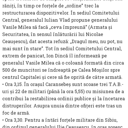
răniţi, în timp ce forţele de ,,ordine” trec la
restructurarea dispozitivelor. În sediul Comitetului
Central, generalul Iulian Vlad propune generalului
Vasile Milea să facă ,,ceva împreună” (Armata şi
Securitatea, în sensul înlăturării lui Nicolae
Ceauşescu), dat acesta refuză: ,,Dragul meu, nu pot, nu
mai sunt în stare”. Tot în sediul Comitetului Central,
extrem de panicat, Ion Dincă îl informează pe
generalul Vasile Milea că o coloană formată din circa
500 de muncitori se îndreaptă pe Calea Moşilor spre
centrul Capitalei şi cere să fie oprită de către armată.
• Ora 3,15. În oraşul Caransebeş sunt scoase trei T.A.B.-
uri şi 22 de militari (până la ora 5,55) cu misiunea de a
contribui la resta­bilirea ordinii publice şi la încetarea
distrugerilor. Asupra unuia dintre ofiţeri este tras un
foc de armă.
• Ora 3,30. Pentru a întări forţele militare din Sibiu,
din or­dinul generalului Ilie Ceauşescu, în oraş sosesc