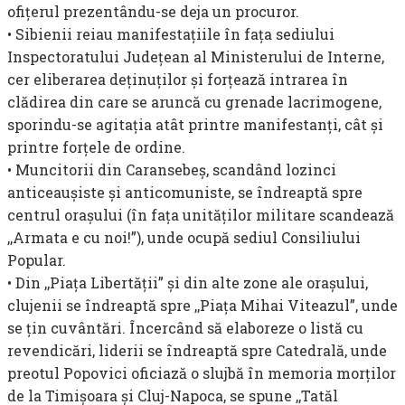
ofiţerul prezentându-se deja un procuror.
• Sibienii reiau manifestaţiile în faţa sediului
Inspectoratului Judeţean al Ministerului de Interne,
cer eliberarea deţinuţilor şi forţează intrarea în
clădirea din care se aruncă cu grenade lacrimogene,
sporindu-se agitaţia atât printre manifestanţi, cât şi
printre forţele de ordine.
• Muncitorii din Caransebeş, scandând lozinci
anticeauşiste şi anticomuniste, se în­dreaptă spre
centrul oraşului (în faţa unităţilor militare scandează
,,Ar­mata e cu noi!”), unde ocupă sediul Consiliului
Popular.
• Din ,,Piaţa Libertăţii” şi din alte zone ale oraşului,
clujenii se îndreaptă spre ,,Piaţa Mihai Viteazul”, unde
se ţin cuvântări. Încercând să elaboreze o listă cu
revendicări, liderii se îndreaptă spre Catedrală, unde
preotul Popovici oficiază o slujbă în memoria morţilor
de la Timişoara şi Cluj-Napoca, se spune ,,Tatăl