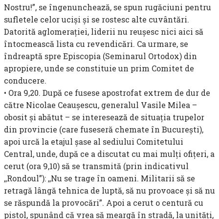
Nostru!”, se îngenunchează, se spun rugăciuni pentru
sufletele celor ucişi şi se rostesc alte cuvântări.
Datorită aglomeraţiei, liderii nu reuşesc nici aici să
întocmească lista cu revendicări. Ca ur­mare, se
îndreaptă spre Episcopia (Seminarul Ortodox) din
apropiere, unde se constituie un prim Comitet de
conducere.
• Ora 9,20. După ce fusese apostrofat extrem de dur de
către Nicolae Ceauşescu, generalul Vasile Milea –
obosit şi abătut – se interesează de situaţia trupelor
din provincie (care fuseseră chemate în Bucureşti),
apoi urcă la etajul şase al sediului Comitetului
Central, unde, după ce a discutat cu mai mulţi ofiţeri, a
cerut (ora 9,10) să se transmită (prin indicativul
,,Rondoul”): ,,Nu se trage în oameni. Militarii să se
retragă lângă tehnica de luptă, să nu provoace şi să nu
se răspundă la provocări”. Apoi a cerut o centură cu
pistol, spunând că vrea să meargă în stradă, la unităţi,