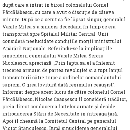
după care a intrat în biroul colo­nelului Cornel
Pârcălăbescu, cu care a avut o discuţie de câteva
minute. După ce a cerut să fie lăpsat singur, generalul
Vasile Milea s-a sinucis, decedând în timp ce era
transportat spre Spitalul Militar Central. Unii
consideră neelucidate condiţiile morţii ministru­lui
Apărării Naţionale. Referindu-se la implicaţiile
sinuciderii generalului Vasile Milea, Sergiu
Nicolaescu apreciază: ,,Prin fapta sa, el a înlesnit
trecerea armatei de partea revoluţiei şi a rupt lanţul
transmiterii către trupe a ordinelor comandantului
suprem. O grea lovitură dată regimului ceauşist”.
Informat despre acest lucru de către colonelul Cornel
Pârcălăbescu, Nicolae Ceauşescu îl consideră trădător,
preia direct conduce­rea forţelor armate şi decide
introducerea Stării de Necesitate în în­treaga ţară.
Apoi îl cheamă la Comitetul Central pe generalul
Victor Stănculescu. După sinuciderea generalului