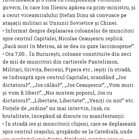
guvern, în care Ion Iliescu apărea ca prim-ministru, şi
a cerut viceamiralului Ştefan Dinu să convoace pe
ataşaţii militari ai Uniunii Sovietice şi Chinei.
• Informat despre deplasarea coloanelor de muncitori
spre centrul Capitalei, Nicolae Ceauşescu replică:
,,Dacă sunt în Metrou, să se dea cu gaze lacrimogene!”.
• Ora 7,00… În Bucureşti, coloane constituite din zeci
de mii de muncitori din cartierele Pantelimon,
Militari, Griviţa, Berceni, Pipera etc., ieşiţi în stradă,
se îndreaptă spre centrul Capitalei, scan­dând ,,Jos
dictatorul!”, ,,Jos călăul!”, ,,Jos Ceauşescu!”, ,,Vom muri
şi vom fi liberi!”, ,,Noi suntem poporul, Jos cu
dictatorul!”, ,,Liber­tate, Libertate!”, ,,Veniţi cu noi!” etc.
Forţele de ,,ordine” nu mai intervin, însă, cu
brutalitate, începând să discute cu manifestanţii.
• În stradă ies şi muncitorii clujeni, care se deplasează
spre centrul oraşului, grupându-se la Catedrală, unde