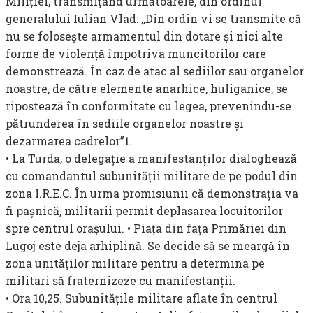
Miliţiei, transmiţând următoarele, din ordinul
generalului Iulian Vlad: ,,Din ordin vi se transmite că
nu se foloseşte armamentul din dotare şi nici alte
forme de violenţă împotriva muncitorilor care
demon­strează. În caz de atac al sediilor sau organelor
noastre, de către elemente anarhice, huliganice, se
ripostează în conformitate cu legea, prevenindu-se
pătrunderea în sediile organelor noastre şi
dezarmarea cadrelor”1.
• La Turda, o delegaţie a manifestanţilor dialoghează
cu comandantul subunităţii militare de pe podul din
zona I.R.E.C. În urma promisiunii că demonstraţia va
fi paşnică, militarii permit deplasarea locuitorilor
spre centrul oraşului. • Piaţa din faţa Primăriei din
Lugoj este deja arhiplină. Se decide să se meargă în
zona unităţilor militare pentru a determina pe
militari să fraternizeze cu manifestanţii.
• Ora 10,25. Subunităţile militare aflate în centrul