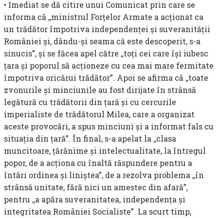
• Imediat se dă citire unui Comunicat prin care se
informa că ,,ministrul Forţelor Armate a acţionat ca
un trădător împotriva independenţei şi suveranităţii
României şi, dându-şi seama că este descoperit, s-a
sinucis”, şi se făcea apel către ,,toţi cei care îşi iubesc
ţara şi poporul să acţioneze cu cea mai mare fermitate
împotriva oricărui trădător”. Apoi se afirma că ,,toate
zvonurile şi minciunile au fost dirijate în strânsă
legătură cu trădătorii din ţară şi cu cercurile
imperialiste de trădătorul Milea, care a organizat
aceste provocări, a spus minciuni şi a informat fals cu
situaţia din ţară”. În final, s-a apelat la ,,clasa
muncitoare, ţărănime şi intelectualitate, la întregul
popor, de a acţiona cu înaltă răspundere pentru a
întări ordinea şi liniştea”, de a rezolva problema ,,în
strânsă unitate, fără nici un amestec din afară”,
pentru ,,a apăra suveranitatea, independenţa şi
integritatea României Socialiste”. La scurt timp,