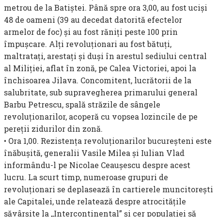
metrou de la Batiştei. Până spre ora 3,00, au fost ucişi
48 de oameni (39 au decedat datorită efectelor
armelor de foc) şi au fost răniţi peste 100 prin
împuşcare. Alţi revoluţionari au fost bătuţi,
maltrataţi, arestaţi şi duşi în arestul sediului central
al Miliţiei, aflat în zonă, pe Calea Victoriei, apoi la
închisoarea Jilava. Concomitent, lucrătorii de la
salubritate, sub supravegherea primarului general
Barbu Petrescu, spală străzile de sângele
revoluţionarilor, acoperă cu vopsea lozincile de pe
pereţii zidurilor din zonă.
• Ora 1,00. Rezistenţa revoluţionarilor bucureşteni este
înăbuşită, generalii Vasile Milea şi Iulian Vlad
informându-l pe Nico­lae Ceauşescu despre acest
lucru. La scurt timp, numeroase grupuri de
revoluţionari se deplasează în cartierele muncitoreşti
ale Capitalei, unde relatează despre atrocităţile
săvârşite la ,,Intercontinental” şi cer populaţiei să