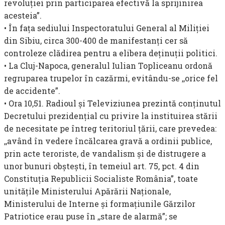
revoluţiei prin participarea efectivă la sprijinirea
acesteia”.
• În faţa sediului In­spectoratului General al Miliţiei
din Sibiu, circa 300-400 de manifestanţi cer să
controleze clădirea pentru a elibera deţinuţii politici.
• La Cluj-Napoca, generalul Iulian Topliceanu ordonă
regruparea trupelor în cazărmi, evitându-se ,,orice fel
de accidente”.
• Ora 10,51. Radioul şi Televiziunea prezintă conţinutul
De­cretului prezidenţial cu privire la instituirea stării
de necesitate pe în­treg teritoriul ţării, care prevedea:
,,având în vedere încălcarea gravă a ordinii publice,
prin acte teroriste, de vandalism şi de distrugere a
unor bunuri obşteşti, în temeiul art. 75, pct. 4 din
Constituţia Republicii Socialiste România”, toate
unităţile Ministerului Apărării Naţionale,
Ministerului de Interne şi formaţiunile Gărzilor
Patriotice erau puse în ,,stare de alarmă”; se