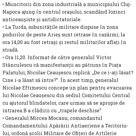
• Muncitorii din zona industrială a municipiului Cluj-
Napoca ajung în centrul oraşului, scandând lozinci
anticeauşiste şi anti­dictatoriale.
• La Turda, subunităţile militare dispuse în zona
podurilor de peste Arieş sunt retrase în cazărmi; la
ora 14,00 au fost retraşi şi restul militarilor aflaţi în
stradă.
• Ora 11,20. Informat de către generalul Victor
Stănculescu că manifestanţii au pătruns în Piaţa
Palatului, Nicolae Ceauşescu replică: ,,De ce i-aţi lăsat?
Cine i-a lăsat să intre?”. În acest timp, generalul
Nicolae Eftimescu concepe un plan pentru evacuarea
lui Nicolae Ceauşescu din sediul Comitetului Central
cu ajutorul blindatelor, care urmau să se apropie de
intrarea B a clădirii cu ,,trapele deschise”.
• Generalul Mircea Mo­canu, comandantul
Comandamentului Apărării Antiaeriene a Teritoriu­
lui, ordonă şcolii Militare de Ofiţeri de Artilerie