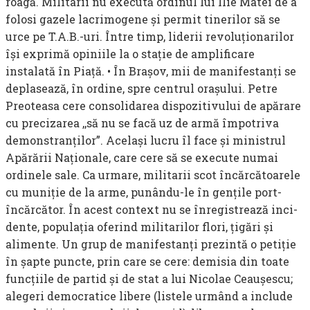
roagă. Militarii nu execută ordinul lui Ilie Matei de a
folosi gazele lacrimogene şi permit tinerilor să se
urce pe T.A.B.-uri. Între timp, liderii revoluţionarilor
îşi exprimă opiniile la o staţie de amplificare
instalată în Piaţă. • În Braşov, mii de manifestanţi se
deplasează, în ordine, spre centrul oraşului. Petre
Preoteasa cere con­solidarea dispozitivului de apărare
cu precizarea ,,să nu se facă uz de armă împotriva
demonstranţilor”. Acelaşi lucru îl face şi ministrul
Apărării Naţionale, care cere să se execute numai
ordinele sale. Ca urmare, militarii scot încărcătoarele
cu muniţie de la arme, punându-le în genţile port-
încărcător. În acest context nu se înregistrează inci­
dente, populaţia oferind militarilor flori, ţigări şi
alimente. Un grup de manifestanţi prezintă o petiţie
în şapte puncte, prin care se cere: de­misia din toate
funcţiile de partid şi de stat a lui Nicolae Ceauşescu;
alegeri democratice libere (listele urmând a include