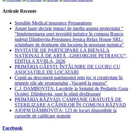
Articole Recente
Sensible Medical insurance Preparations
Anunț luare decizie impact de mediu asupra proiectului ”
”Implementarea unei investiții turistice în comuna Runcu,
județul Dâmbovița-Pensiunea Jessica Relax House SRL-
schimbare de destinație din locuința în pensiune turistica”
INVITAȚIE DE PARTICIPARE LA BIENALA
NAȚIONALĂ DE ARTĂ „GHEORGHE PETRAȘCU”,
EDIŢIA A XVIII-A, 2026
PRIMĂRIA GĂEȘTI: ÎNTÂLNIRE DE LUCRU CU
ASOCIAȚIILE DE LOCATARI
Copiii au descoperit patrimoniul prin joc și creativitate în
primele zile ale programului „Vacanță la muzeu”
C.J. DAMBOVITA: Lucrările la Spitalul de Pediatrie Gura
Ocniței, Dâmbovița, sunt în plină desfășurare
PRIMĂRIA RĂZVAD: CAMPANIE GRATUITĂ DE
STERILIZARE A CÂINILOR ÎN COMUNA RĂZVAD
AJOFM DÂMBOVIȚA: 123 de locuri disponibile la
cursurile de calificare gratuite
Facebook