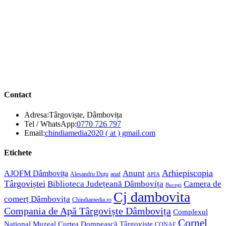
Contact
Adresa:
Târgoviște, Dâmbovița
Opens
Tel / WhatsApp:
0770 726 797
in
Opens
Email:
chindiamedia2020 ( at ) gmail.com
your
in
application
your
Etichete
application
Anunt
Arhiepiscopia
AJOFM Dâmbovița
Alesandru Duțu
anaf
APIA
Târgoviștei
Biblioteca Județeană Dâmbovița
Camera de
Bucegi
Cj dambovita
comerț Dâmbovița
Chindiamedia.ro
Compania de Apă Târgoviște Dâmbovița
Complexul
Cornel
Național Muzeal Curtea Domnească Târgoviște
CONAF