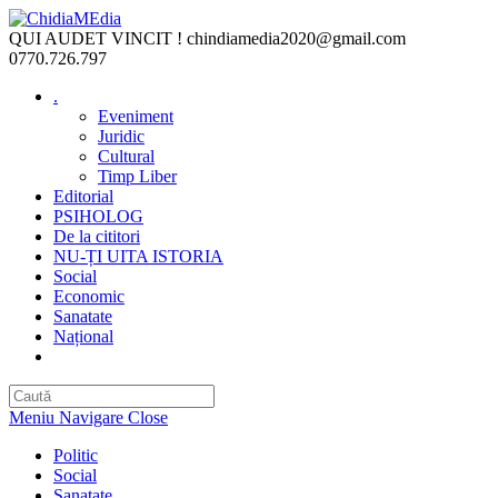
Skip
to
QUI AUDET VINCIT !
chindiamedia2020@gmail.com
content
0770.726.797
.
Eveniment
Juridic
Cultural
Timp Liber
Editorial
PSIHOLOG
De la cititori
NU-ȚI UITA ISTORIA
Social
Economic
Sanatate
Național
Toggle
website
search
Meniu Navigare
Close
Politic
Social
Sanatate