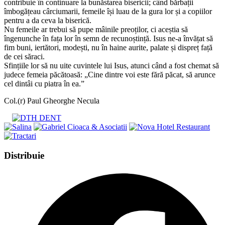
contribuie în continuare la bunăstarea bisericii; când bărbații
îmbogățeau cârciumarii, femeile își luau de la gura lor și a copiilor
pentru a da ceva la biserică.
Nu femeile ar trebui să pupe mâinile preoților, ci aceștia să
îngenunche în fața lor în semn de recunoștință. Isus ne-a învățat să
fim buni, iertători, modești, nu în haine aurite, palate și dispreț față
de cei săraci.
Sfințiile lor să nu uite cuvintele lui Isus, atunci când a fost chemat să
judece femeia păcătoasă: „Cine dintre voi este fără păcat, să arunce
cel dintâi cu piatra în ea.”
Col.(r) Paul Gheorghe Necula
Share
Distribuie
this
Opens
content
in
a
new
window