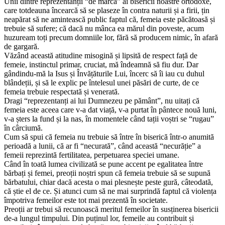
Unii dintre reprezentanții “de marcă” ai bisericii noastre ortodoxe,
care totdeauna încearcă să se plaseze în contra naturii și a firii, țin
neapărat să ne amintească public faptul că, femeia este păcătoasă și
trebuie să sufere; că dacă nu mânca ea mărul din poveste, acum
huzuream toți precum domniile lor, fără să producem nimic, în afară
de gargară.
Văzând această atitudine misogină și lipsită de respect față de
femeie, instinctul primar, cruciat, mă îndeamnă să fiu dur. Dar
gândindu-mă la Isus și Învățăturile Lui, încerc să îi iau cu duhul
blândeții, și să le explic pe întelesul unei păsări de curte, de ce
femeia trebuie respectată și venerată.
Dragi “reprezentanți ai lui Dumnezeu pe pământ”, nu uitați că
femeia este aceea care v-a dat viață, v-a purtat în pântece nouă luni,
v-a șters la fund și la nas, în momentele când tații voștri se “rugau”
în cârciumă.
Cum să spui că femeia nu trebuie să între în biserică într-o anumită
perioadă a lunii, că ar fi “necurată”, când această “necurăție” a
femeii reprezintă fertilitatea, perpetuarea speciei umane.
Când în toată lumea civilizată se pune accent pe egalitatea între
bărbați și femei, preoții noștri spun că femeia trebuie să se supună
bărbatului, chiar dacă acesta o mai plesnește peste gură, câteodată,
că știe el de ce. Și atunci cum să ne mai surprindă faptul că violența
împotriva femeilor este tot mai prezentă în societate.
Preoții ar trebui să recunoască meritul femeilor în susținerea bisericii
de-a lungul timpului. Din puținul lor, femeile au contribuit și