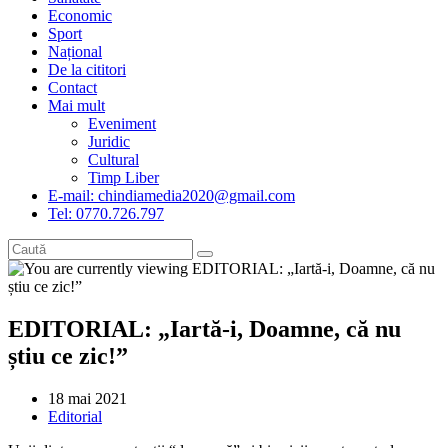
Economic
Sport
Național
De la cititori
Contact
Mai mult
Eveniment
Juridic
Cultural
Timp Liber
E-mail: chindiamedia2020@gmail.com
Tel: 0770.726.797
EDITORIAL: „Iartă-i, Doamne, că nu
știu ce zic!”
Post
18 mai 2021
published:
Post
Editorial
category: