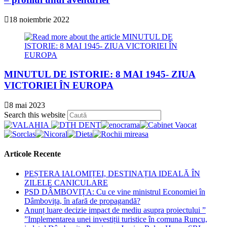
18 noiembrie 2022
MINUTUL DE ISTORIE: 8 MAI 1945- ZIUA
VICTORIEI ÎN EUROPA
8 mai 2023
Press
Search this website
Escape
to
close
the
Articole Recente
search
panel.
PEȘTERA IALOMIȚEI, DESTINAȚIA IDEALĂ ÎN
ZILELE CANICULARE
PSD DÂMBOVIȚA: Cu ce vine ministrul Economiei în
Dâmbovița, în afară de propagandă?
Anunț luare decizie impact de mediu asupra proiectului ”
”Implementarea unei investiții turistice în comuna Runcu,