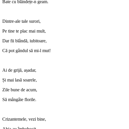
Bate cu blândețe-n geam.
Dintre-ale tale surori,
Pe tine te plac mai mult,
Dar fii blândă, iubitoare,
Că pot gândul să mi-l mut!
Ai de grijă, așadar,
Și mai lasă soarele,
Zile bune de acum,
Să mângâie florile.
Crizantemele, vezi bine,
Abia au îmbobocit.