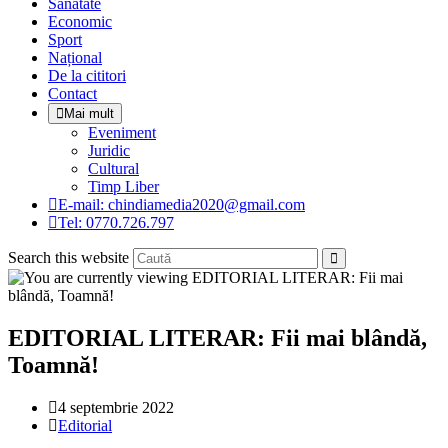
Sanatate
panel.
Economic
Sport
Național
De la cititori
Contact
Mai mult
Eveniment
Juridic
Cultural
Timp Liber
E-mail: chindiamedia2020@gmail.com
Tel: 0770.726.797
Search this website
EDITORIAL LITERAR: Fii mai blândă,
Toamnă!
Post
4 septembrie 2022
published:
Post
Editorial
category: