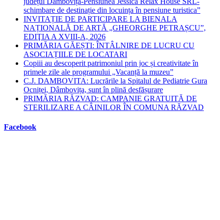
județul Dâmbovița-Pensiunea Jessica Relax House SRL-
schimbare de destinație din locuința în pensiune turistica”
INVITAȚIE DE PARTICIPARE LA BIENALA
NAȚIONALĂ DE ARTĂ „GHEORGHE PETRAȘCU”,
EDIŢIA A XVIII-A, 2026
PRIMĂRIA GĂEȘTI: ÎNTÂLNIRE DE LUCRU CU
ASOCIAȚIILE DE LOCATARI
Copiii au descoperit patrimoniul prin joc și creativitate în
primele zile ale programului „Vacanță la muzeu”
C.J. DAMBOVITA: Lucrările la Spitalul de Pediatrie Gura
Ocniței, Dâmbovița, sunt în plină desfășurare
PRIMĂRIA RĂZVAD: CAMPANIE GRATUITĂ DE
STERILIZARE A CÂINILOR ÎN COMUNA RĂZVAD
Facebook