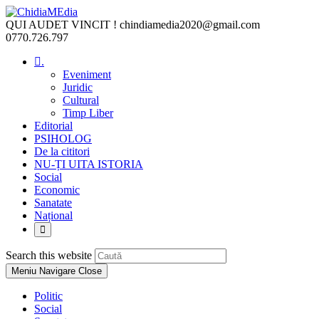
Skip
to
QUI AUDET VINCIT !
chindiamedia2020@gmail.com
content
0770.726.797
.
Eveniment
Juridic
Cultural
Timp Liber
Editorial
PSIHOLOG
De la cititori
NU-ȚI UITA ISTORIA
Social
Economic
Sanatate
Național
Toggle
website
search
Press
Search this website
Escape
Meniu Navigare
Close
to
close
Politic
the
Social
search