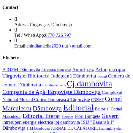
Contact
Adresa:
Târgoviște, Dâmbovița
Opens
Tel / WhatsApp:
0770 726 797
in
your
Opens
Email:
chindiamedia2020 ( at ) gmail.com
application
in
your
Etichete
application
Anunt
Arhiepiscopia
AJOFM Dâmbovița
Alesandru Duțu
anaf
APIA
Târgoviștei
Biblioteca Județeană Dâmbovița
Camera de
Bucegi
Cj dambovita
comerț Dâmbovița
Chindiamedia.ro
Compania de Apă Târgoviște Dâmbovița
Complexul
Cornel
Național Muzeal Curtea Domnească Târgoviște
CONAF
Editorial
Dâmbovița
Marculescu
Editorial Cornel
Editorial literar
Guvern
Flori Bungete
Marculescu
Electrica
ISU "Basarab I"
intreruperi energie electrica
ipj dambovita
Dâmbovița
JURNAL DE CĂLĂTORIE
Laurențiu Ștefan
ITM Dambovita