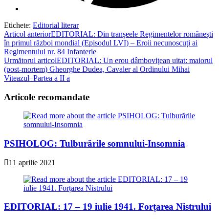
Etichete
:
Editorial literar
Read
Articol anterior
EDITORIAL: Din tranșeele Regimentelor românești
în primul război mondial (Episodul LVI) – Eroii necunoscuți ai
more
Regimentului nr. 84 Infanterie
articles
Următorul articol
EDITORIAL: Un erou dâmboviţean uitat: maiorul
(post-mortem) Gheorghe Dudea, Cavaler al Ordinului Mihai
Viteazul–Partea a II a
Articole recomandate
PSIHOLOG: Tulburările somnului-Insomnia
11 aprilie 2021
EDITORIAL: 17 – 19 iulie 1941. Forțarea Nistrului