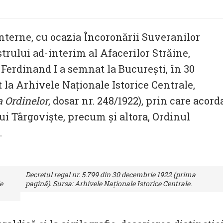
nterne, cu ocazia Încoronării Suveranilor
rului ad-interim al Afacerilor Străine,
e Ferdinand I a semnat la București, în 30
t la Arhivele Naționale Istorice Centrale,
a Ordinelor
, dosar nr. 248/1922), prin care acord
ui Târgoviște, precum și altora, Ordinul
.
Decretul regal nr. 5.799 din 30 decembrie 1922 (prima
e
pagină). Sursa: Arhivele Naționale Istorice Centrale.