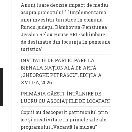
Anunț luare decizie impact de mediu
asupra proiectului ” ”Implementarea
unei investiții turistice în comuna
Runcu, județul Dâmbovița-Pensiunea
Jessica Relax House SRL-schimbare
de destinație din locuința în pensiune
turistica”
INVITAȚIE DE PARTICIPARE LA
BIENALA NAȚIONALĂ DE ARTĂ
„GHEORGHE PETRAȘCU”, EDIŢIA A
XVIII-A, 2026
PRIMĂRIA GĂEȘTI: ÎNTÂLNIRE DE
LUCRU CU ASOCIAȚIILE DE LOCATARI
Copiii au descoperit patrimoniul prin
joc și creativitate în primele zile ale
programului „Vacanță la muzeu”