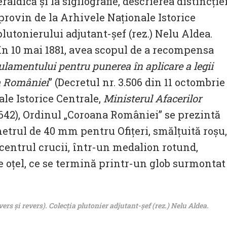
raldică și la sigilografie, descrierea distincție
 provin de la Arhivele Naționale Istorice
plutonierului adjutant-șef (rez.) Nelu Aldea.
în 10 mai 1881, avea scopul de a recompensa
lamentului pentru punerea în aplicare a legii
na României
” (Decretul nr. 3.506 din 11 octombrie
nale Istorice Centrale,
Ministerul Afacerilor
. 642), Ordinul „Coroana României” se prezintă
etrul de 40 mm pentru Ofițeri, smălțuită roșu,
 centrul crucii, într-un medalion rotund,
de oțel, ce se termină printr-un glob surmontat
rs și revers). Colecția plutonier adjutant-șef (rez.) Nelu Aldea.