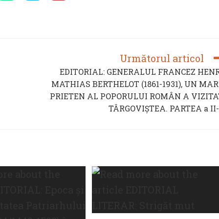
in
in
in
a
a
a
new
new
new
ow
window
window
window
Următorul articol
EDITORIAL: GENERALUL FRANCEZ HENR
MATHIAS BERTHELOT (1861-1931), UN MAR
PRIETEN AL POPORULUI ROMÂN A VIZITA
TÂRGOVIȘTEA. PARTEA a II-