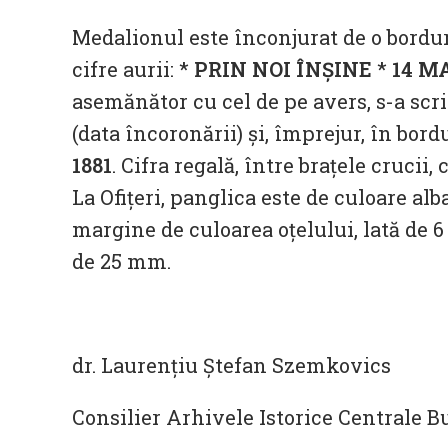
Medalionul este înconjurat de o bordură,
cifre aurii: *
PRIN NOI ÎNȘINE
*
14 MA
asemănător cu cel de pe avers, s-a scris,
(data încoronării) și, împrejur, în bor
1881
. Cifra regală, între brațele crucii,
La Ofițeri, panglica este de culoare al
margine de culoarea oțelului, lată de
de 25 mm.
dr. Laurențiu Ștefan Szemkovics
Consilier Arhivele Istorice Centrale B