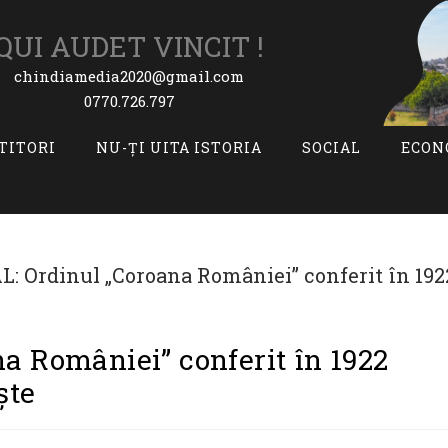
QUI AUDET VINCIT !
chindiamedia2020@gmail.com
0770.726.797
ITITORI
NU-ȚI UITA ISTORIA
SOCIAL
ECON
a României” conferit în 1922
ște