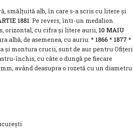
 smălțuită alb, în care s-a scris cu litere și
RTIE 1881
. Pe revers, într-un medalion
 orizontal, cu cifra și litere aurii,
10 MAIU
dura albă, de asemenea, cu auriu: *
1866
*
1877
*
 ca și montura crucii, sunt de aur pentru Ofițeri
bastru-închis, cu câte o dungă pe fiecare
 6 mm, având deasupra o rozetă cu un diametru
ucurești