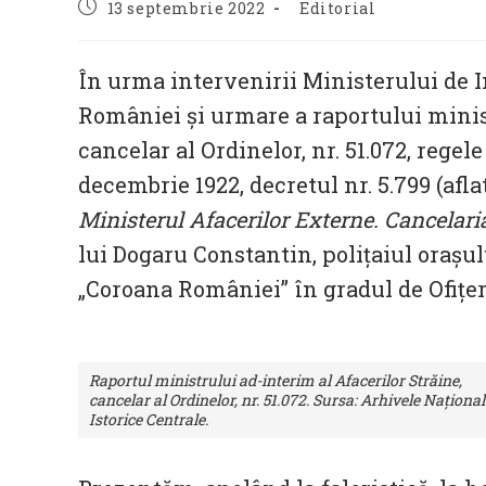
Post
Post
13 septembrie 2022
Editorial
published:
category:
În urma intervenirii Ministerului de I
României și urmare a raportului minist
cancelar al Ordinelor, nr. 51.072, regel
decembrie 1922, decretul nr. 5.799 (afla
Ministerul Afacerilor Externe. Cancelari
lui Dogaru Constantin, polițaiul orașul
„Coroana României” în gradul de Ofițer
Raportul ministrului ad-interim al Afacerilor Străine,
cancelar al Ordinelor, nr. 51.072. Sursa: Arhivele Național
Istorice Centrale.