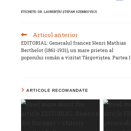
in
a
new
ETICHETE
:
DR. LAURENȚIU ȘTEFAN SZEMKOVICS
wind
Articol anterior
READ
MORE
EDITORIAL: Generalul francez Henri Mathias
ARTICLES
Berthelot (1861-1931), un mare prieten al
poporului român a vizitat Târgoviștea. Partea I
ARTICOLE RECOMANDATE