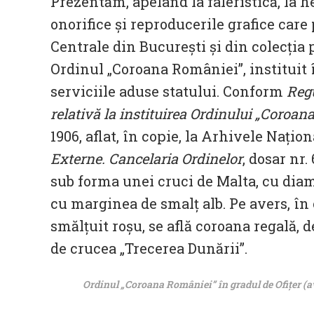
Prezentăm, apelând la faleristică, la he
onorifice și reproducerile grafice care
Centrale din București și din colecția 
Ordinul „Coroana României”, instituit 
serviciile aduse statului. Conform
Regu
relativă la instituirea Ordinului „Coroa
1906, aflat, în copie, la Arhivele Națio
Externe. Cancelaria Ordinelor
, dosar nr
sub forma unei cruci de Malta, cu diam
cu marginea de smalț alb. Pe avers, în
smălțuit roșu, se află coroana regală, 
de crucea „Trecerea Dunării”.
Ordinul „Coroana României” în gradul de Ofițer (ave