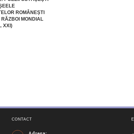
ȘEELE
TELOR ROMÂNEȘTI
L RĂZBOI MONDIAL
 XXI)
CONTACT
Adresa: