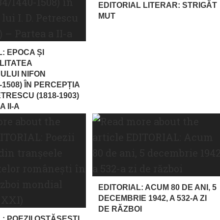
EDITORIAL LITERAR: STRIGĂT
MUT
: EPOCA ȘI
LITATEA
ULUI NIFON
0-1508) ÎN PERCEPȚIA
PETRESCU (1818-1903)
 II-A
EDITORIAL: ACUM 80 DE ANI, 5
DECEMBRIE 1942, A 532-A ZI
DE RĂZBOI
: POEZII OSTĂȘEȘTI