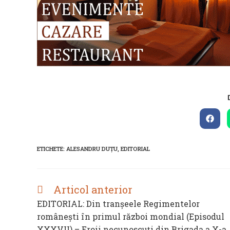
Open
in
a
new
ETICHETE
:
ALESANDRU DUȚU
,
EDITORIAL
wind
Articol anterior
READ
MORE
EDITORIAL: Din tranșeele Regimentelor
ARTICLES
românești în primul război mondial (Episodul
XXXVII) – Eroii necunoscuți din Brigada a X-a