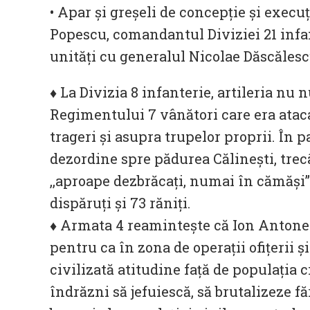
• Apar şi greşeli de concepţie şi execu
Popescu, comandantul Diviziei 21 infan
unități cu generalul Nicolae Dăscălesc
♦ La Divizia 8 infanterie, artileria nu
Regimentului 7 vânători care era atac
trageri şi asupra trupelor proprii. În 
dezordine spre pădurea Călineşti, trec
,,aproape dezbrăcaţi, numai în cămăşi”. 
dispăruţi şi 73 răniţi.
♦ Armata 4 reaminteşte că Ion Antones
pentru ca în zona de operaţii ofiţerii ş
civilizată atitudine faţă de populaţia 
îndrăzni să jefuiescă, să brutalizeze f