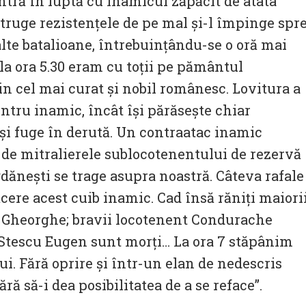
ntră în luptă cu inamicul zăpăcit de atâta
struge rezistențele de pe mal și-l împinge spr
alte batalioane, întrebuințându-se o oră mai
la ora 5.30 eram cu toții pe pământul
in cel mai curat și nobil românesc. Lovitura a
entru inamic, încât își părăsește chiar
 și fuge în derută. Un contraatac inamic
de mitralierele sublocotenentului de rezervă
gdănești se trage asupra noastră. Câteva rafale
ăcere acest cuib inamic. Cad însă răniți maiori
e Gheorghe; bravii locotenent Condurache
 Stescu Eugen sunt morți… La ora 7 stăpânim
ui. Fără oprire și într-un elan de nedescris
ră să-i dea posibilitatea de a se reface”.