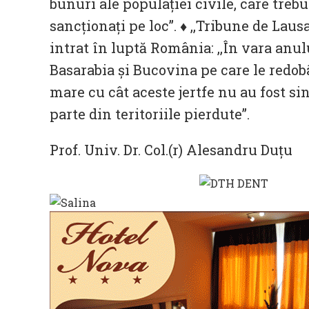
bunuri ale populaţiei civile, care trebu
sancţionaţi pe loc”. ♦ ,,Tribune de Lau
intrat în luptă România: ,,În vara anul
Basarabia şi Bucovina pe care le redob
mare cu cât aceste jertfe nu au fost sin
parte din teritoriile pierdute”.
Prof. Univ. Dr. Col.(r) Alesandru Duțu