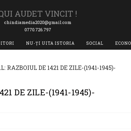
QUI AUDET VINCIT !
chindiamedia2020@gmail.com
0770.726.797
TITORI
NU-ȚI UITA ISTORIA
SOCIAL
ECON
21 DE ZILE-(1941-1945)-