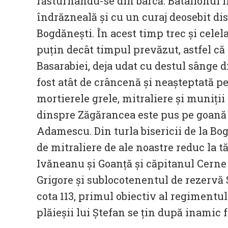
răsturnându-se din barcă. Batalionul i
îndrăzneală și cu un curaj deosebit di
Bogdănești. În acest timp trec și celel
puțin decât timpul prevăzut, astfel că 
Basarabiei, deja udat cu destul sânge d
fost atât de crâncenă și neașteptată p
mortierele grele, mitraliere și muniții
dinspre Zăgărancea este pus pe goană 
Adamescu. Din turla bisericii de la Bo
de mitraliere de ale noastre reduc la t
Ivăneanu și Goanță și căpitanul Cern
Grigore și sublocotenentul de rezervă
cota 113, primul obiectiv al regimentul
plăieșii lui Ștefan se țin după inamic fă