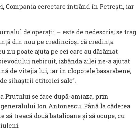
i, Compania cercetare intrând în Petreşti, iar
urnalul de operaţii – este de nedescris; se tra
nunţă din nou pe credincioşi că credinţa
u nu poate ajuta pe cei care au dărâmat
oievodului nebiruit, izbânda zilei ne-a ajutat
ă de vitejia lui, iar în clopotele basarabene,
e sihaştrii ctitoriei sale”.
rea Prutului se face după-amiaza, prin
ța generalului Ion Antonescu. Până la căderea
e să treacă două batalioane și să ocupe, cu
iuleni.