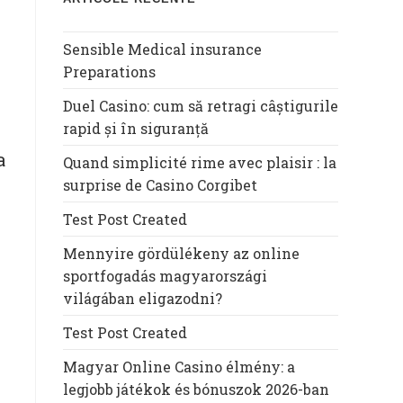
Sensible Medical insurance
Preparations
Duel Casino: cum să retragi câștigurile
rapid și în siguranță
a
Quand simplicité rime avec plaisir : la
surprise de Casino Corgibet
Test Post Created
Mennyire gördülékeny az online
sportfogadás magyarországi
világában eligazodni?
Test Post Created
Magyar Online Casino élmény: a
legjobb játékok és bónuszok 2026-ban