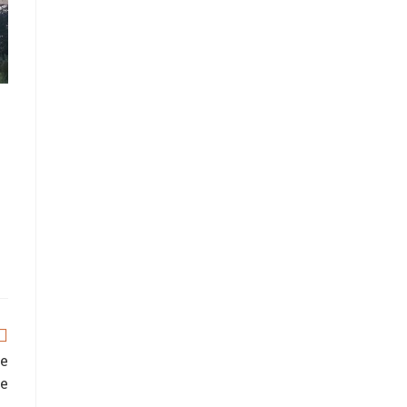
re
ie