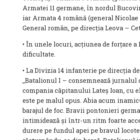
Armatei 11 germane, în nordul Bucovine
iar Armata 4 română (general Nicolae 
General român, pe direcţia Leova – Cet
• În unele locuri, acțiunea de forțare a
dificultate.
• La Divizia 14 infanterie pe direcţia d
,,Batalionul I – consemnează jurnalul de
compania căpitanului Lateș Ioan, cu el 
este pe malul opus. Abia acum inamicu
barajul de foc. Bravii pontonieri germ
intimidează și într-un ritm foarte acce
durere pe fundul apei pe bravul locote