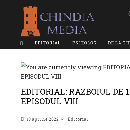
Skip
to
content
EDITORIAL
PSIHOLOG
DE LA CI
EDITORIAL: RAZBOIUL DE 14
EPISODUL VIII
Post
Post
18 aprilie 2022
Editorial
published:
category: