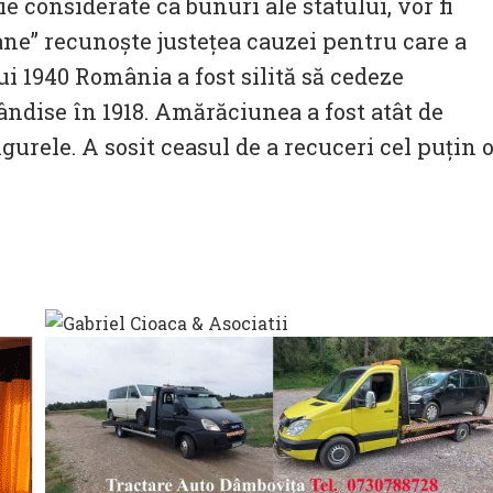
ie considerate ca bunuri ale statului, vor fi
sane” recunoşte justeţea cauzei pentru care a
ui 1940 România a fost silită să cedeze
ândise în 1918. Amărăciunea a fost atât de
gurele. A sosit ceasul de a recuceri cel puţin 