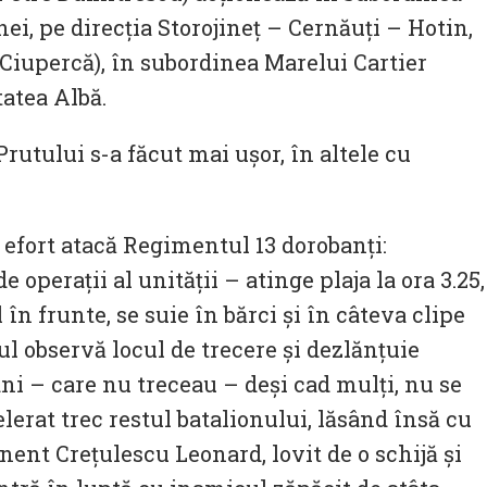
i, pe direcţia Storojineţ – Cernăuţi – Hotin,
Ciupercă), în subordinea Marelui Cartier
atea Albă.
 Prutului s-a făcut mai ușor, în altele cu
e efort atacă Regimentul 13 dorobanţi:
 operaţii al unităţii – atinge plaja la ora 3.25,
în frunte, se suie în bărci și în câteva clipe
l observă locul de trecere și dezlănțuie
ani – care nu treceau – deși cad mulți, nu se
lerat trec restul batalionului, lăsând însă cu
nent Crețulescu Leonard, lovit de o schijă și