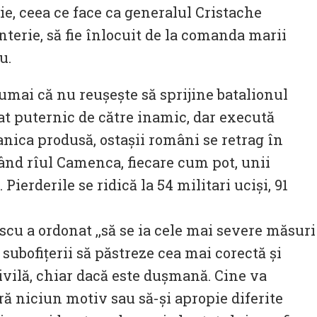
ţie, ceea ce face ca generalul Cristache
terie, să fie înlocuit de la comanda marii
u.
 numai că nu reuşeşte să sprijine batalionul
at puternic de către inamic, dar execută
panica produsă, ostaşii români se retrag în
ând rîul Camenca, fiecare cum pot, unii
Pierderile se ridică la 54 militari ucişi, 91
cu a ordonat ,,să se ia cele mai severe măsuri
i subofiţerii să păstreze cea mai corectă şi
civilă, chiar dacă este duşmană. Cine va
ără niciun motiv sau să-şi apropie diferite