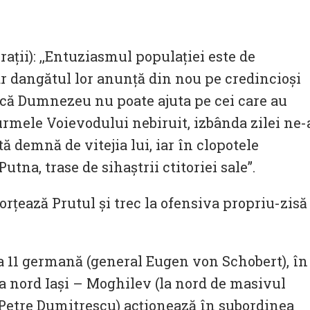
aţii): ,,Entuziasmul populaţiei este de
 iar dangătul lor anunţă din nou pe credincioşi
 că Dumnezeu nu poate ajuta pe cei care au
 urmele Voievodului nebiruit, izbânda zilei ne-
ă demnă de vitejia lui, iar în clopotele
tna, trase de sihaştrii ctitoriei sale”.
orțează Prutul și trec la ofensiva propriu-zisă
a 11 germană (general Eugen von Schobert), în
ia nord Iași – Moghilev (la nord de masivul
 Petre Dumitrescu) acţionează în subordinea