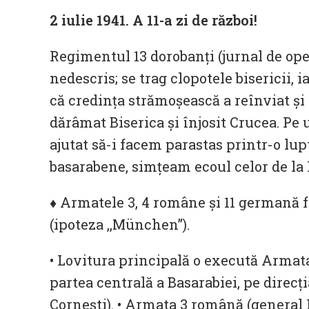
2 iulie 1941. A 11-a zi de război!
Regimentul 13 dorobanţi (jurnal de oper
nedescris; se trag clopotele bisericii,
că credinţa strămoşească a reînviat şi
dărâmat Biserica şi înjosit Crucea. Pe
ajutat să-i facem parastas printr-o lupt
basarabene, simţeam ecoul celor de la Pu
♦ Armatele 3, 4 române și 11 germană f
(ipoteza ,,München”).
• Lovitura principală o execută Armat
partea centrală a Basarabiei, pe direcț
Corneşti). • Armata 3 română (general