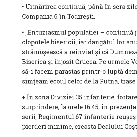
• Urmărirea continuă, până în sera zile
Compania 6 în Todireşti.
• ,,Entuziasmul populaţiei – continuă j
clopotele bisericii, iar dangătul lor a
strămoşească a reînviat şi că Dumneze
Biserica şi înjosit Crucea. Pe urmele V
să-i facem parastas printr-o luptă demn
simţeam ecoul celor de la Putna, trase d
♦ În zona Diviziei 35 infanterie, forța
surprindere, la orele 16.45, în prezen
serii, Regimentul 67 infanterie reușeșt
pierderi minime, creasta Dealului Coșt