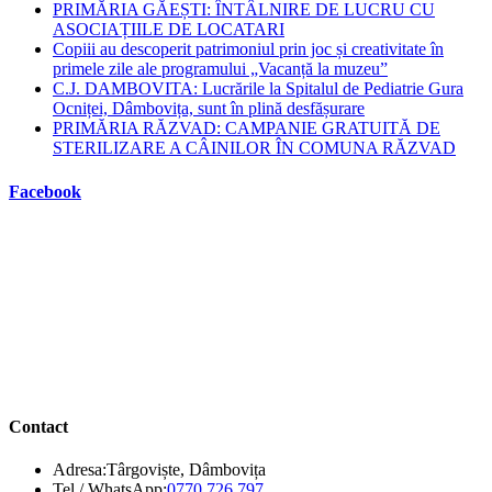
PRIMĂRIA GĂEȘTI: ÎNTÂLNIRE DE LUCRU CU
ASOCIAȚIILE DE LOCATARI
Copiii au descoperit patrimoniul prin joc și creativitate în
primele zile ale programului „Vacanță la muzeu”
C.J. DAMBOVITA: Lucrările la Spitalul de Pediatrie Gura
Ocniței, Dâmbovița, sunt în plină desfășurare
PRIMĂRIA RĂZVAD: CAMPANIE GRATUITĂ DE
STERILIZARE A CÂINILOR ÎN COMUNA RĂZVAD
Facebook
Contact
Adresa:
Târgoviște, Dâmbovița
Opens
Tel / WhatsApp:
0770 726 797