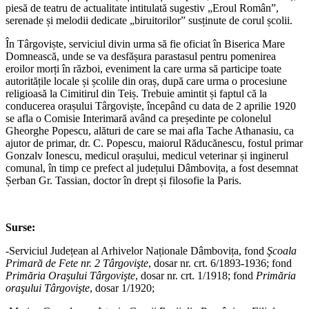
piesă de teatru de actualitate intitulată sugestiv „Eroul Român”,
serenade și melodii dedicate „biruitorilor” susținute de corul școlii.
În Târgoviște, serviciul divin urma să fie oficiat în Biserica Mare
Domnească, unde se va desfășura parastasul pentru pomenirea
eroilor morți în război, eveniment la care urma să participe toate
autoritățile locale și școlile din oraș, după care urma o procesiune
religioasă la Cimitirul din Teiș. Trebuie amintit și faptul că la
conducerea orașului Târgoviște, începând cu data de 2 aprilie 1920
se afla o Comisie Interimară având ca președinte pe colonelul
Gheorghe Popescu, alături de care se mai afla Tache Athanasiu, ca
ajutor de primar, dr. C. Popescu, maiorul Răducănescu, fostul primar
Gonzalv Ionescu, medicul orașului, medicul veterinar și inginerul
comunal, în timp ce prefect al județului Dâmbovița, a fost desemnat
Șerban Gr. Tassian, doctor în drept și filosofie la Paris.
Surse
:
-Serviciul Județean al Arhivelor Naționale Dâmbovița, fond
Şcoala
Primară de Fete nr. 2 Târgovişte
, dosar nr. crt. 6/1893-1936; fond
Primăria Oraşului Târgovişte
, dosar nr. crt. 1/1918; fond
Primăria
oraşului Târgovişte
, dosar 1/1920;