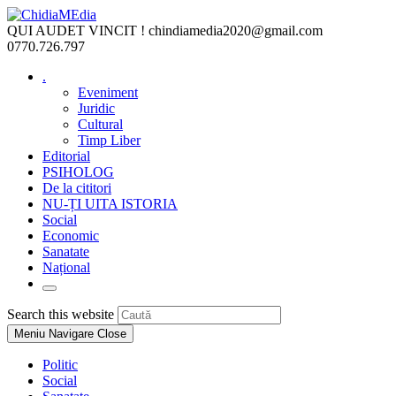
Skip
to
QUI AUDET VINCIT !
chindiamedia2020@gmail.com
content
0770.726.797
.
Eveniment
Juridic
Cultural
Timp Liber
Editorial
PSIHOLOG
De la cititori
NU-ȚI UITA ISTORIA
Social
Economic
Sanatate
Național
Toggle
website
Press
Search this website
search
Escape
Meniu Navigare
Close
to
close
Politic
the
Social
search