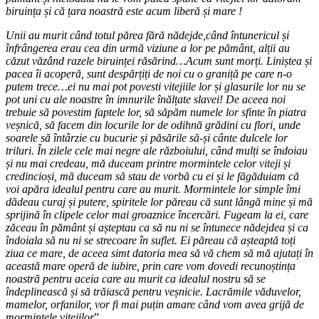
biruința și că țara noastră este acum liberă și mare !
Unii au murit când totul părea fără nădejde,când întunericul și
înfrângerea erau cea din urmă viziune a lor pe pământ, alții au
căzut văzând razele biruinței răsărind…Acum sunt morți. Liniștea și
pacea îi acoperă, sunt despărțiți de noi cu o graniță pe care n-o
putem trece…ei nu mai pot povesti vitejiile lor și glasurile lor nu se
pot uni cu ale noastre în imnurile înălțate slavei! De aceea noi
trebuie să povestim faptele lor, să săpăm numele lor sfinte în piatra
veșnică, să facem din locurile lor de odihnă grădini cu flori, unde
soarele să întârzie cu bucurie și păsările să-și cânte dulcele lor
triluri. În zilele cele mai negre ale războiului, când mulți se îndoiau
și nu mai credeau, mă duceam printre mormintele celor viteji și
credincioși, mă duceam să stau de vorbă cu ei și le făgăduiam că
voi apăra idealul pentru care au murit.
Mormintele lor simple îmi
dădeau curaj și putere, spiritele lor păreau că sunt lângă mine și mă
sprijină în clipele celor mai groaznice încercări. Fugeam la ei, care
zăceau în pământ și așteptau ca să nu ni se întunece nădejdea și ca
îndoiala să nu ni se strecoare în suflet. Ei păreau că așteaptă toți
ziua ce mare, de aceea simt datoria mea să vă chem să mă ajutați în
această mare operă de iubire, prin care vom dovedi recunoștința
noastră pentru aceia care au murit ca idealul nostru să se
îndeplinească și să trăiască pentru veșnicie. Lacrămile văduvelor,
mamelor, orfanilor, vor fi mai puțin amare când vom avea grijă de
mormintele vitejilor
”.