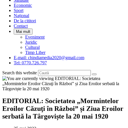
Sanatate
panel.
Economic
Sport
Național
De la cititori
Contact
Mai mult
Eveniment
Juridic
Cultural
Timp Liber
E-mail: chindiamedia2020@gmail.com
Tel: 0770.726.797
Search this website
EDITORIAL: Societatea „Mormintelor
Eroilor Căzuţi în Război” și Ziua Eroilor
serbată la Târgoviște la 20 mai 1920