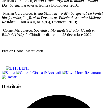
-Marian Curculescu,
Istoria Crucii Roşii din România – Filiala
Dâmboviţa
, Târgovişte, Editura Bibliotheca, 2016;
-Marian Curculescu,
Elena Stematiu – o dâmbovițeancă pe frontul
binefacerilor
, în „
Revista Document. Buletinul Arhivelor Militare
Române
”, Anul XXII, nr. 4(86), București, 2019;
-Cornel Mărculescu,
Societatea Mormintele Eroilor Căzuți în
Război (1919)
, în Chindiamedia.ro, din 23 decembrie 2022.
Prof.dr. Cornel Mărculescu
Share
Distribuie
this
Opens
content
in
a