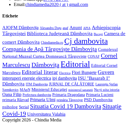
in
Opens
Email:
chindiamedia2020 ( at ) gmail.com
your
in
application
your
Etichete
application
Anunt
Arhiepiscopia
AJOFM Dâmbovița
Alesandru Duțu
anaf
APIA
Târgoviștei
Biblioteca Județeană Dâmbovița
Camera de
Bucegi
Cj dambovita
comerț Dâmbovița
Chindiamedia.ro
Compania de Apă Târgoviște Dâmbovița
Complexul
Cornel
Național Muzeal Curtea Domnească Târgoviște
CONAF
Editorial
Dâmbovița
Marculescu
Editorial Cornel
Editorial literar
Guvern
Flori Bungete
Marculescu
Electrica
ISU "Basarab I"
intreruperi energie electrica
ipj dambovita
Dâmbovița
JURNAL DE CĂLĂTORIE
Laurențiu Ștefan
ITM Dambovita
Ministerul Educației
MApN
Szemkovics
Nu-ți uita istoria
ministerul sanatatii
Oana Filip
Primaria Lucieni
Primaria Dragodana
Prefectura dambovita
Primaria Ulmi
primaria Răzvad
PSD Dambovita
primăria Târgoviște
Situație
Situatia Covid 19 Dambovita
psiholog
Serial
Covid-19
Universitatea Valahia
Copyright 2026 - Chindia Media