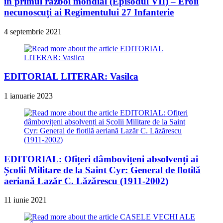
în primul război mondial (Episodul VII) – Eroii
necunoscuți ai Regimentului 27 Infanterie
4 septembrie 2021
EDITORIAL LITERAR: Vasilca
1 ianuarie 2023
EDITORIAL: Ofițeri dâmbovițeni absolvenți ai
Școlii Militare de la Saint Cyr: General de flotilă
aeriană Lazăr C. Lăzărescu (1911-2002)
11 iunie 2021