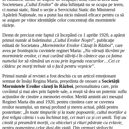
Societetaea „
Cultul Eroilor
” de abia înființată nu se ocupa pe teren,
ci numai static, fiind o secție a Serviciului Static din Ministerul
Apărării Naționale, nu a putut lua nicio măsură eficace pentru ca să
se asigure pe viitor identitățile celor concentrați din mormintele
răzlețe.
Demn de precizat este faptul că începând cu 1 aprilie 1920, a apărut
primul număr al buletinului „
Cultul Eroilor Noştri
”, publicaţie
editată de Societatea „
Mormintelor Eroilor Căzuţi în Război
”, care
avea pe frontispiciu cuvintele reginei Maria: „
Nu vărsați lăcrămi pe
mormintele eroilor, ci mai curând slăviți-i în cântece așa ca faima
numelui lor să rămână un ecou prin legenda veacurilor
…
Cei ce
clădesc pe morţi trebuie să o facă pentru veşnicie
”.
Primul număr al revistei a fost deschis cu un articol emoționant
semnat de însăși Regina Maria, președinta de onoare a
Societății
Mormintele Eroilor căzuți în Război
, personalitatea care, prin
cuvântul și mai ales prin faptele sale, a reușit să dea un puternic suflu
acțiunilor de cinstire a memoriei eroilor. Merită amintit aici mesajul
Reginei Maria din anul 1920, pentru cinstirea care se cuvenea
eroilor neamului, un mesaj profund și mereu actual, pildă pentru
posteritate: „
În toate timpurile și la toate popoarele, cultul morților a
fost religia căreia i s-au închinat toți, cei mari ca și cei umili. Toți au
cinstit și preamărit morții, cu obiceiuri și rituri păstrate cu evlavie,
pentru pomenirea celor duși din viață. Din vremuri străvechi