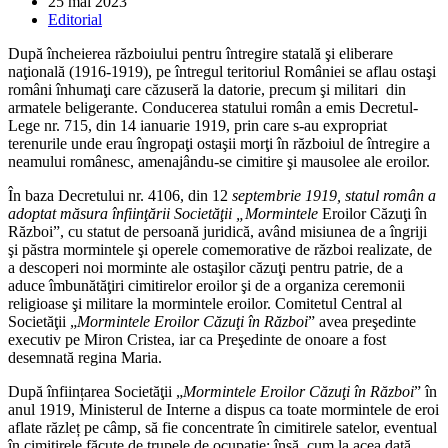
Post
25 mai 2023
published:
Post
Editorial
category:
După încheierea războiului pentru întregire statală şi eliberare
naţională (1916-1919), pe întregul teritoriul României se aflau ostaşi
români înhumaţi care căzuseră la datorie, precum şi militari din
armatele beligerante. Conducerea statului român a emis Decretul-
Lege nr. 715, din 14 ianuarie 1919, prin care s-au expropriat
terenurile unde erau îngropaţi ostaşii morţi în războiul de întregire a
neamului românesc, amenajându-se cimitire şi mausolee ale eroilor.
În baza Decretului nr. 4106, din 12
septembrie 1919, statul român a
adoptat măsura înfiinţării Societăţii „Mormintele
Eroilor Căzuţi în
Război”, cu statut de persoană juridică, având misiunea de a îngriji
şi păstra mormintele şi operele comemorative de război realizate, de
a descoperi noi morminte ale ostaşilor căzuţi pentru patrie, de a
aduce îmbunătăţiri cimitirelor eroilor şi de a organiza ceremonii
religioase şi militare la mormintele eroilor. Comitetul Central al
Societăţii „
Mormintele Eroilor Căzuţi în Război
” avea preşedinte
executiv pe Miron Cristea, iar ca Preşedinte de onoare a fost
desemnată regina Maria.
După înființarea Societăţii „
Mormintele Eroilor Căzuţi în Război
” în
anul 1919, Ministerul de Interne a dispus ca toate mormintele de eroi
aflate răzleț pe câmp, să fie concentrate în cimitirele satelor, eventual
în cimitirele făcute de trupele de ocupație; însă, cum la acea dată