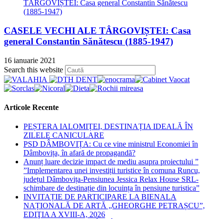
CASELE VECHI ALE TÂRGOVIȘTEI: Casa
general Constantin Sănătescu (1885-1947)
16 ianuarie 2021
Press
Search this website
Escape
to
close
the
Articole Recente
search
panel.
PEȘTERA IALOMIȚEI, DESTINAȚIA IDEALĂ ÎN
ZILELE CANICULARE
PSD DÂMBOVIȚA: Cu ce vine ministrul Economiei în
Dâmbovița, în afară de propagandă?
Anunț luare decizie impact de mediu asupra proiectului ”
”Implementarea unei investiții turistice în comuna Runcu,
județul Dâmbovița-Pensiunea Jessica Relax House SRL-
schimbare de destinație din locuința în pensiune turistica”
INVITAȚIE DE PARTICIPARE LA BIENALA
NAȚIONALĂ DE ARTĂ „GHEORGHE PETRAȘCU”,
EDIŢIA A XVIII-A, 2026