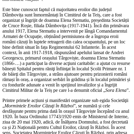
Este bine cunoscut faptul că majoritatea eroilor din județul
Dâmbovița sunt înmormântați în Cimitirul de la Teiș, care a fost
organizat și îngrijit de doamna Elena Stematiu, președinta Societății
de Cruce Roșie, filiala Dâmbovița (1917-1941). Încă din primăvara
anului 1917, Elena Stematiu a intervenit pe lângă Comandamentul
Armatei de Ocupație, obținând permisiunea de a îngropa eroii
români căzuți în luptele retragerii din calea ocupantului, pe un loc
bine definit situat în fața Regimentului 62 Infanterie. În acest
context, în anii 1917-1918, răspunzând apelului lansat de Andrei
Georgescu, primarul orașului Târgoviște, doamna Elena Stematiu
(1866-…) a participat la diverse acţiuni caritabile: a ajutat cu resurse
bănești Spitalul pentru răniţi înfiinţat în localul Școlii Primare nr. 1
de băieţi din Târgoviște, a strâns ajutoare pentru prizonierii români
rămași în oraș, a organizat serbări în grădina și în localul primăriei și
cu fondurile adunate a venit în sprijinul invalizilor și a îngrijit
Cimitirul Militar de la Teiș pe care l-a denumit oficial „
Sora Elena
”.
Printre primele acțiuni și manifestări organizate sub egida Societăţii
„
Mormintele Eroilor Căzuţi în Război
”, se numără și cele
desfășurate pentru prima dată în orașul Târgoviște începând cu anul
1920. În baza Ordinului 17743/1920 emis de Ministerul de Interne,
ziua de 20 mai 1920, adică, de Înălțarea Domnului, a fost decretată
ca și Zi Națională pentru Cultul Eroilor, căzuți în Război. În acest
sens, Societatea Mormintelor Eroilor Căzuți în Război, prin adresa