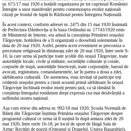
nr. 671/17 mai 1920 a hotărât organizarea pe tot cuprinsul României
Întregite a unor manifestări pentru comemorarea eroilor naționali
căzuți pe frontul de luptă în Războiul pentru Întregirea Națională.
În acest context, conform adresei nr. 2475 din 15 mai 1920 înaintată
de Prefectura Dâmbovița și în baza Ordinului nr. 17743/1920 emis
de Ministerul de Interne, era adusă la cunoștința Primăriei orașului
Târgoviște, hotărârea de a fi organizată o deosebită solemnitate în
data de 20 mai 1920. Astfel, pentru acest eveniment se preconiza o
precesiune religioasă în dimineața zilei de 20 mai 1920, între orele 9-
10, la care urma să participe toate școlile din orașul Târgoviște, toate
autoritățile locale, civile și militare, societățile culturale și corale,
corpurile de trupă, autoritățile bisericești, toate corporațiile, baroul de
avocați, registratura, comandamentele, iar în partea a doua a zilei,
sărbătoarea culturală. De asemenea, erau invitați să participe toți
cetățenii orașului pentru a cinsti această primă sărbătoare în orașul
Târgoviște închinată eroilor morți pentru țară, ca să rămână în
conștiința întregului românism drept expresia cea mai desăvârșită a
sufletului nostru național.
Așa cum reiese din adresa nr. 992/18 mai 1920, Școala Normală de
Băieți din Târgoviște înștiința Primăria orașului Târgoviște despre
programul cultural ce urma să îl susțină în după amiaza zilei de 20
mai 1920, între orele 16-18, pe locul de sport de lângă Sala de
Arme: Recitări de poezii (Oșteanul și Drapelul, Unirea Basarabiei),