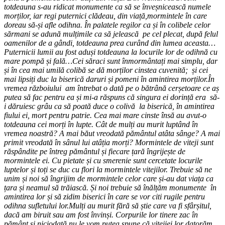
totdeauna s-au ridicat monumente ca să se înveșnicească numele
morților, iar regi puternici clădeau, din viață,mormintele în care
doreau să-și afle odihna. În palatele regilor ca și în colibele celor
sărmani se adună mulțimile ca să jelească pe cel plecat, după felul
oamenilor de a gândi, totdeauna prea curând din lumea aceasta…
Puternicii lumii au fost aduși totdeauna la locurile lor de odihnă cu
mare pompă și fală…Cei săraci sunt înmormântați mai simplu, dar
și în cea mai umilă colibă se dă morților cinstea cuvenită; și cei
mai lipsiți duc la biserică daruri și pomeni în amintirea morților.În
vremea războiului am întrebat o dată pe o bătrână cerșetoare ce aș
putea să fac pentru ea și mi-a răspuns că singura ei dorință era să-
i dăruiesc grâu ca să poată duce o colivă la biserică, în amintirea
fiului ei, mort pentru patrie.
Cea mai mare cinste însă au avut-o
totdeauna cei morți în lupte. Cât de mulți au murit luptând în
vremea noastră? A mai băut vreodată pământul atâta sânge? A mai
primit vreodată în sânul lui atâția morți? Mormintele de viteji sunt
răspândite pe întreg pământul și fiecare țară îngrijește de
mormintele ei. Cu pietate și cu smerenie sunt cercetate locurile
luptelor și toți se duc cu flori la mormintele vitejilor. Trebuie să ne
unim și noi să îngrijim de mormintele celor care și-au dat viața ca
țara și neamul să trăiască. Și noi trebuie să înălțăm monumente în
amintirea lor și să zidim biserici în care se vor citi rugile pentru
odihna sufletului lor.Mulți au murit fără să știe care va fi sfârșitul,
dacă am biruit sau am fost învinși. Corpurile lor tinere zac în
pământ și niciodată nu le vom putea spune că vitejiei lor datorăm