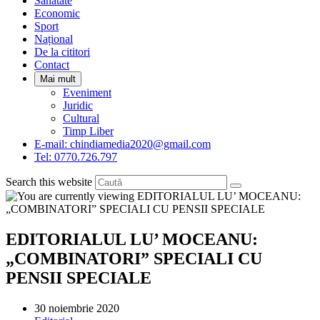
Sanatate
panel.
Economic
Sport
Național
De la cititori
Contact
Mai mult
Eveniment
Juridic
Cultural
Timp Liber
E-mail: chindiamedia2020@gmail.com
Tel: 0770.726.797
Search this website
EDITORIALUL LU’ MOCEANU:
„COMBINATORI” SPECIALI CU
PENSII SPECIALE
Post
30 noiembrie 2020