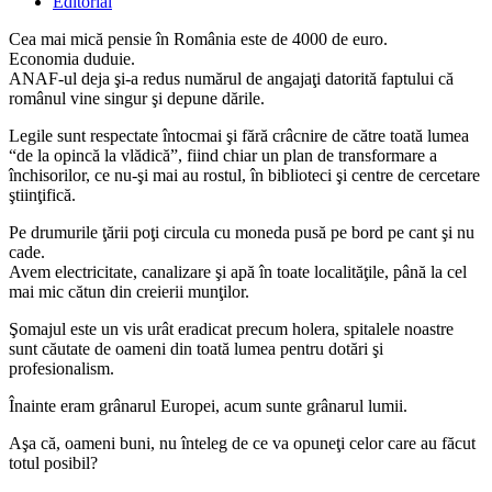
published:
Post
Editorial
category:
Cea mai mică pensie în România este de 4000 de euro.
Economia duduie.
ANAF-ul deja şi-a redus numărul de angajaţi datorită faptului că
românul vine singur şi depune dările.
Legile sunt respectate întocmai şi fără crâcnire de către toată lumea
“de la opincă la vlădică”, fiind chiar un plan de transformare a
închisorilor, ce nu-şi mai au rostul, în biblioteci şi centre de cercetare
ştiinţifică.
Pe drumurile ţării poţi circula cu moneda pusă pe bord pe cant şi nu
cade.
Avem electricitate, canalizare şi apă în toate localităţile, până la cel
mai mic cătun din creierii munţilor.
Şomajul este un vis urât eradicat precum holera, spitalele noastre
sunt căutate de oameni din toată lumea pentru dotări şi
profesionalism.
Înainte eram grânarul Europei, acum sunte grânarul lumii.
Aşa că, oameni buni, nu înteleg de ce va opuneţi celor care au făcut
totul posibil?