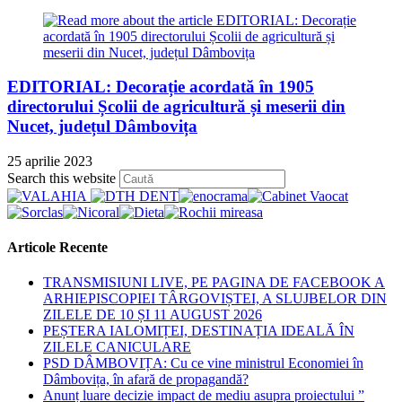
EDITORIAL: Decorație acordată în 1905
directorului Școlii de agricultură și meserii din
Nucet, județul Dâmbovița
25 aprilie 2023
Press
Search this website
Escape
to
close
the
Articole Recente
search
panel.
TRANSMISIUNI LIVE, PE PAGINA DE FACEBOOK A
ARHIEPISCOPIEI TÂRGOVIȘTEI, A SLUJBELOR DIN
ZILELE DE 10 ȘI 11 AUGUST 2026
PEȘTERA IALOMIȚEI, DESTINAȚIA IDEALĂ ÎN
ZILELE CANICULARE
PSD DÂMBOVIȚA: Cu ce vine ministrul Economiei în
Dâmbovița, în afară de propagandă?
Anunț luare decizie impact de mediu asupra proiectului ”