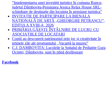
”Implementarea unei investiții turistice în comuna Runcu,
județul Dâmbovița-Pensiunea Jessica Relax House SRL-
schimbare de destinație din locuința în pensiune turistica”
INVITAȚIE DE PARTICIPARE LA BIENALA
NAȚIONALĂ DE ARTĂ „GHEORGHE PETRAȘCU”,
EDIŢIA A XVIII-A, 2026
PRIMĂRIA GĂEȘTI: ÎNTÂLNIRE DE LUCRU CU
ASOCIAȚIILE DE LOCATARI
Copiii au descoperit patrimoniul prin joc și creativitate în
primele zile ale programului „Vacanță la muzeu”
C.J. DAMBOVITA: Lucrările la Spitalul de Pediatrie Gura
Ocniței, Dâmbovița, sunt în plină desfășurare
Facebook