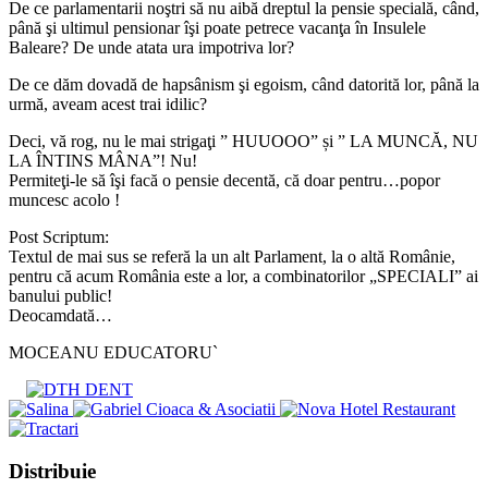
De ce parlamentarii noştri să nu aibă dreptul la pensie specială, când,
până şi ultimul pensionar îşi poate petrece vacanţa în Insulele
Baleare? De unde atata ura impotriva lor?
De ce dăm dovadă de hapsânism şi egoism, când datorită lor, până la
urmă, aveam acest trai idilic?
Deci, vă rog, nu le mai strigaţi ” HUUOOO” și ” LA MUNCĂ, NU
LA ÎNTINS MÂNA”! Nu!
Permiteţi-le să îşi facă o pensie decentă, că doar pentru…popor
muncesc acolo !
Post Scriptum:
Textul de mai sus se referă la un alt Parlament, la o altă Românie,
pentru că acum România este a lor, a combinatorilor „SPECIALI” ai
banului public!
Deocamdată…
MOCEANU EDUCATORU`
Share
Distribuie