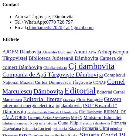
Contact
Adresa:
Târgoviște, Dâmbovița
Opens
Tel / WhatsApp:
0770 726 797
in
Opens
Email:
chindiamedia2020 ( at ) gmail.com
your
in
application
your
Etichete
application
Anunt
Arhiepiscopia
AJOFM Dâmbovița
Alesandru Duțu
anaf
APIA
Târgoviștei
Biblioteca Județeană Dâmbovița
Camera de
Cj dambovita
comerț Dâmbovița
Chindiamedia.ro
Compania de Apă Târgoviște Dâmbovița
Complexul
Cornel
Național Muzeal Curtea Domnească Târgoviște
CONAF
Editorial
Dâmbovița
Marculescu
Editorial Cornel
Editorial literar
Guvern
Flori Bungete
Marculescu
Electrica
ISU "Basarab I"
intreruperi energie electrica
ipj dambovita
Dâmbovița
JURNAL DE
ITM Dambovita
Isu dambovita Basarab I Dambovita
Ministerul Educației
CĂLĂTORIE
MApN
Laurențiu Ștefan Szemkovics
Oana Filip
Primaria
Nu-ți uita istoria
ministerul sanatatii
Prefectura dambovita
Primaria Ulmi
Primaria Lucieni
primaria Răzvad
Dragodana
primăria
Situatia Covid 19
psiholog
PSD Dambovita
Serial