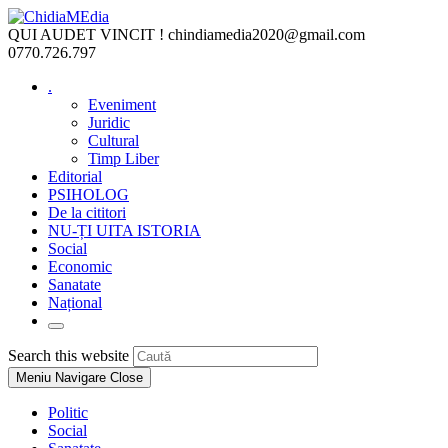
Skip
to
QUI AUDET VINCIT !
chindiamedia2020@gmail.com
content
0770.726.797
.
Eveniment
Juridic
Cultural
Timp Liber
Editorial
PSIHOLOG
De la cititori
NU-ȚI UITA ISTORIA
Social
Economic
Sanatate
Național
Toggle
website
Press
Search this website
search
Escape
Meniu Navigare
Close
to
close
Politic
the
Social
search