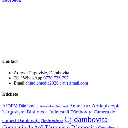
Facebook
Contact
Adresa:
Târgoviște, Dâmbovița
Opens
Tel / WhatsApp:
0770 726 797
in
Opens
Email:
chindiamedia2020 ( at ) gmail.com
your
in
application
your
Etichete
application
Anunt
Arhiepiscopia
AJOFM Dâmbovița
Alesandru Duțu
anaf
APIA
Târgoviștei
Biblioteca Județeană Dâmbovița
Camera de
Cj dambovita
comerț Dâmbovița
Chindiamedia.ro
Compania de Apă Târgoviște Dâmbovița
Complexul