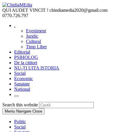
Skip
to
QUI AUDET VINCIT !
chindiamedia2020@gmail.com
content
0770.726.797
.
Eveniment
Juridic
Cultural
Timp Liber
Editorial
PSIHOLOG
De la cititori
NU-ȚI UITA ISTORIA
Social
Economic
Sanatate
Național
Toggle
website
Press
Search this website
search
Escape
Meniu Navigare
Close
to
close
Politic
the
Social
search