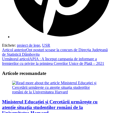
Etichete
:
proiect de lege
,
USR
Read
Articol anterior
Opt posturi scoase la concurs de Direcția Județeană
de Statistică Dâmbovița
more
Următorul articol
APIA : A început campania de informare a
articles
fermierilor cu privire la primirea Cererilor Unice de Plată – 2021
Articole recomandate
Ministerul Educației și Cercetării urmărește cu
atenție situația studenților români de la
Universitatea Harvard