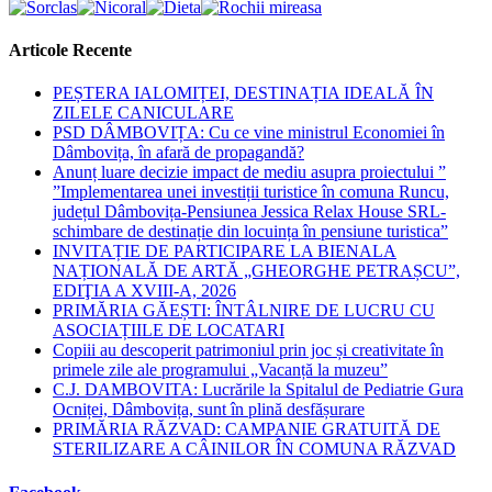
to
close
the
Articole Recente
search
panel.
PEȘTERA IALOMIȚEI, DESTINAȚIA IDEALĂ ÎN
ZILELE CANICULARE
PSD DÂMBOVIȚA: Cu ce vine ministrul Economiei în
Dâmbovița, în afară de propagandă?
Anunț luare decizie impact de mediu asupra proiectului ”
”Implementarea unei investiții turistice în comuna Runcu,
județul Dâmbovița-Pensiunea Jessica Relax House SRL-
schimbare de destinație din locuința în pensiune turistica”
INVITAȚIE DE PARTICIPARE LA BIENALA
NAȚIONALĂ DE ARTĂ „GHEORGHE PETRAȘCU”,
EDIŢIA A XVIII-A, 2026
PRIMĂRIA GĂEȘTI: ÎNTÂLNIRE DE LUCRU CU
ASOCIAȚIILE DE LOCATARI
Copiii au descoperit patrimoniul prin joc și creativitate în
primele zile ale programului „Vacanță la muzeu”
C.J. DAMBOVITA: Lucrările la Spitalul de Pediatrie Gura
Ocniței, Dâmbovița, sunt în plină desfășurare
PRIMĂRIA RĂZVAD: CAMPANIE GRATUITĂ DE
STERILIZARE A CÂINILOR ÎN COMUNA RĂZVAD