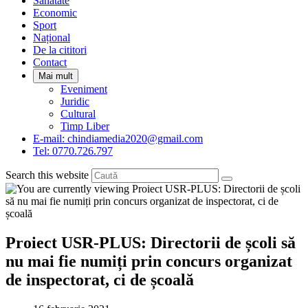
Sanatate
panel.
Economic
Sport
Național
De la cititori
Contact
Mai mult
Eveniment
Juridic
Cultural
Timp Liber
E-mail: chindiamedia2020@gmail.com
Tel: 0770.726.797
Search this website
Proiect USR-PLUS: Directorii de școli să
nu mai fie numiți prin concurs organizat
de inspectorat, ci de școală