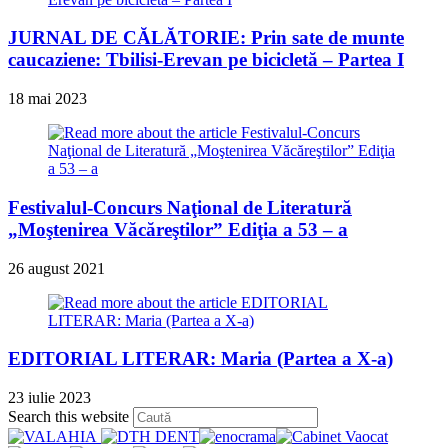
JURNAL DE CĂLĂTORIE: Prin sate de munte
caucaziene: Tbilisi-Erevan pe bicicletă – Partea I
18 mai 2023
Festivalul-Concurs Naţional de Literatură
„Moştenirea Văcăreştilor” Ediţia a 53 – a
26 august 2021
EDITORIAL LITERAR: Maria (Partea a X-a)
23 iulie 2023
Press
Search this website
Escape