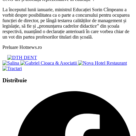
​La începutul lunii ianuarie, ministrul Educației Sorin Cîmpeanu a
vorbit despre posibilitatea ca o parte a concursului pentru ocuparea
funcției de director, pe lângă testarea calităților de management și
legislație, să fie și „pronunțarea cadrelor didactice” din școala
respectivă, nuanțând o declarație anterioară în care vorbea chiar de
un vot din partea profesorilor titulari din școală.
Preluare Hotnews.ro
Share
Distribuie
this
Opens
content
in
a
new
window