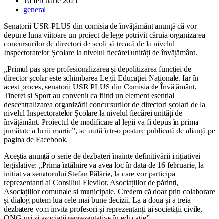
Post
16 februarie 2021
published:
Post
general
category:
Senatorii USR-PLUS din comisia de învățământ anunță că vor
depune luna viitoare un proiect de lege potrivit căruia organizarea
concursurilor de directori de școli să treacă de la nivelul
Inspectoratelor Școlare la nivelul fiecărei unități de învățământ.
„Primul pas spre profesionalizarea și depolitizarea funcției de
director școlar este schimbarea Legii Educației Naționale. Iar în
acest proces, senatorii USR PLUS din Comisia de Învățământ,
Tineret și Sport au convenit ca fiind un element esențial
descentralizarea organizării concursurilor de directori școlari de la
nivelul Inspectoratelor Școlare la nivelul fiecărei unități de
învățământ. Proiectul de modificare al legii va fi depus în prima
jumătate a lunii martie”, se arată într-o postare publicată de alianță pe
pagina de Facebook.
Aceștia anunță o serie de dezbateri înainte definitivării inițiativei
legislative: „Prima întâlnire va avea loc în data de 16 februarie, la
inițiativa senatorului Ștefan Pălărie, la care vor participa
reprezentanți ai Consiliul Elevilor, Asociațiilor de părinți,
Asociațiilor comunale și municipale. Credem că doar prin colaborare
și dialog putem lua cele mai bune decizii. La a doua și a treia
dezbatere vom invita profesori și reprezentanți ai societății civile,
ONG-uri și asociații reprezentative în educație”.