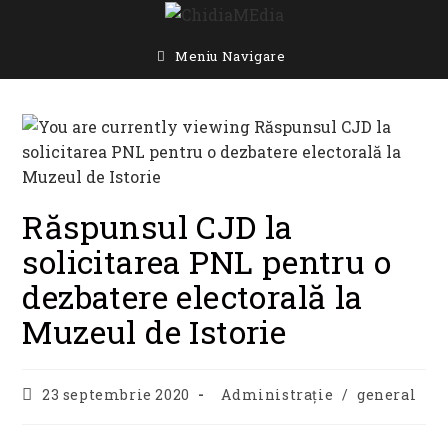
Skip
to
content
Meniu Navigare
Răspunsul CJD la
solicitarea PNL pentru o
dezbatere electorală la
Muzeul de Istorie
Post
Post
23 septembrie 2020
Administrație
/
general
published:
category: