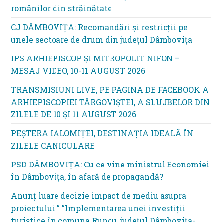
românilor din străinătate
CJ DÂMBOVIȚA: Recomandări și restricții pe
unele sectoare de drum din județul Dâmbovița
IPS ARHIEPISCOP ȘI MITROPOLIT NIFON –
MESAJ VIDEO, 10-11 AUGUST 2026
TRANSMISIUNI LIVE, PE PAGINA DE FACEBOOK A
ARHIEPISCOPIEI TÂRGOVIȘTEI, A SLUJBELOR DIN
ZILELE DE 10 ȘI 11 AUGUST 2026
PEȘTERA IALOMIȚEI, DESTINAȚIA IDEALĂ ÎN
ZILELE CANICULARE
PSD DÂMBOVIȚA: Cu ce vine ministrul Economiei
în Dâmbovița, în afară de propagandă?
Anunț luare decizie impact de mediu asupra
proiectului ” ”Implementarea unei investiții
turistice în comuna Runcu, județul Dâmbovița-