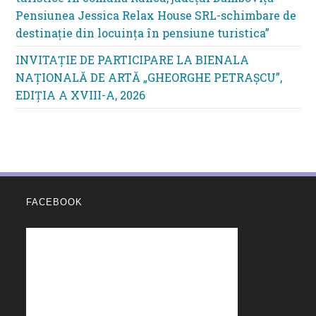
Pensiunea Jessica Relax House SRL-schimbare de
destinație din locuința în pensiune turistica”
INVITAȚIE DE PARTICIPARE LA BIENALA
NAȚIONALĂ DE ARTĂ „GHEORGHE PETRAȘCU”,
EDIŢIA A XVIII-A, 2026
FACEBOOK