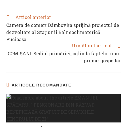
Articol anterior
READ
MORE
Camera de comerț Dâmbovița sprijină proiectul de
ARTICLES
dezvoltare al Stațiunii Balneoclimaterică
Pucioasa
Următorul articol
COMIȘANI: Sediul primăriei, oglinda faptelor unui
primar gospodar
ARTICOLE RECOMANDATE