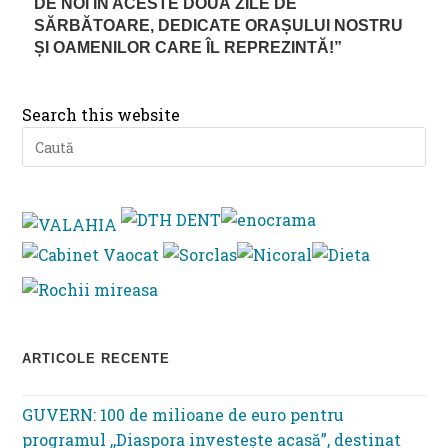
DE NOI ÎN ACESTE DOUĂ ZILE DE
SĂRBĂTOARE, DEDICATE ORAȘULUI NOSTRU
ȘI OAMENILOR CARE ÎL REPREZINTĂ!”
Search this website
Pre
Es
to
clo
th
se
pan
ARTICOLE RECENTE
GUVERN: 100 de milioane de euro pentru
programul ,,Diaspora investește acasă”, destinat