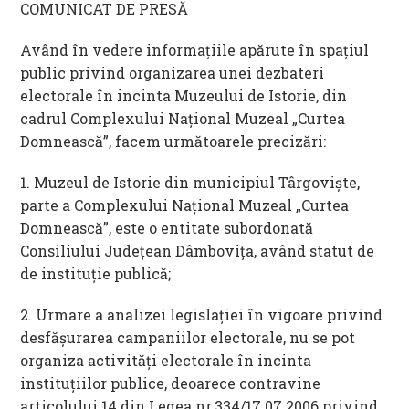
COMUNICAT DE PRESĂ
Având în vedere informațiile apărute în spațiul
public privind organizarea unei dezbateri
electorale în incinta Muzeului de Istorie, din
cadrul Complexului Național Muzeal „Curtea
Domnească”, facem următoarele precizări:
1. Muzeul de Istorie din municipiul Târgoviște,
parte a Complexului Național Muzeal „Curtea
Domnească”, este o entitate subordonată
Consiliului Județean Dâmbovița, având statut de
de instituție publică;
2. Urmare a analizei legislației în vigoare privind
desfășurarea campaniilor electorale, nu se pot
organiza activități electorale în incinta
instituțiilor publice, deoarece contravine
articolului 14 din Legea nr.334/17.07.2006 privind