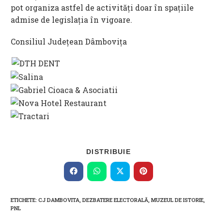
pot organiza astfel de activități doar în spațiile
admise de legislația în vigoare.
Consiliul Județean Dâmbovița
SHARE
DISTRIBUIE
THIS
CONTENT
Opens
Opens
Opens
Opens
in
in
in
in
a
a
a
a
new
new
new
new
ETICHETE
:
CJ DAMBOVITA
,
DEZBATERE ELECTORALĂ
,
MUZEUL DE ISTORIE
,
window
window
window
window
PNL