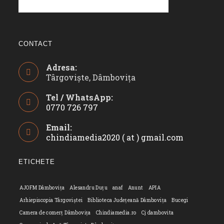
CONTACT
Adresa:
Târgoviște, Dâmbovița
Tel / WhatsApp:
0770 726 797
Opens
Email:
in
chindiamedia2020 ( at ) gmail.com
Opens
your
in
application
your
ETICHETE
applicatio
AJOFM Dâmbovița
Alesandru Duțu
anaf
Anunt
APIA
Arhiepiscopia Târgoviștei
Biblioteca Județeană Dâmbovița
Bucegi
Camera de comerț Dâmbovița
Chindiamedia.ro
Cj dambovita