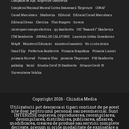
Compania de Apă Târgoviște Dâmbovița
Complexul Național Muzeal Curtea Domnească Târgoviște
CONAF
Cornel Marculescu
Dâmbovița
Editorial
Editorial Cornel Marculescu
Editorial literar
Electrica
Flori Bungete
Guvern
intreruperi energie electrica
ipj dambovita
ISU "Basarab I" Dâmbovița
ITM Dambovita
JURNAL DE CĂLĂTORIE
Laurențiu Ștefan Szemkovics
MApN
Ministerul Educației
ministerul sanatatii
Nu-ți uita istoria
Oana Filip
Prefectura dambovita
Primaria Dragodana
Primaria Lucieni
primaria Răzvad
Primaria Ulmi
primăria Târgoviște
PSD Dambovita
psiholog
Serial
Situatia Covid 19 Dambovita
Situație Covid-19
Universitatea Valahia
Copyright 2026 - Chindia Media
Utilizatorii pot descarca si tipari continut de pe acest
site doar pentru uzul personal sau necomercial. Sunt
INTERZISE copierea, reproducerea, recompilarea,
decompilarea, distribuirea, publicarea, afisarea,
modificarea, crearea de produse sau servicii complete
derivate, precum si orice modalitate de exploatare a